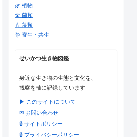
🌿 植物
🍄 菌類
💧 藻類
🪱 寄生・共生
せいかつ生き物図鑑
身近な生き物の生態と文化を、
観察を軸に記録しています。
▶ このサイトについて
✉ お問い合わせ
🔒 サイトポリシー
🔒 プライバシーポリシー