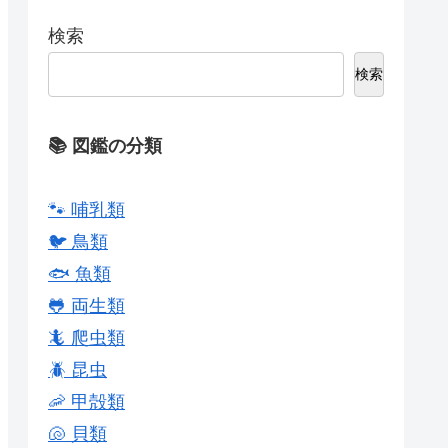
検索
検索
📚 図鑑の分類
🐾 哺乳類
🐦 鳥類
🐟 魚類
🐸 両生類
🦎 爬虫類
🪲 昆虫
🦐 甲殻類
🐚 貝類