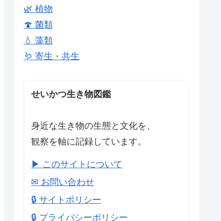
🌿 植物
🍄 菌類
💧 藻類
🪱 寄生・共生
せいかつ生き物図鑑
身近な生き物の生態と文化を、
観察を軸に記録しています。
▶ このサイトについて
✉ お問い合わせ
🔒 サイトポリシー
🔒 プライバシーポリシー