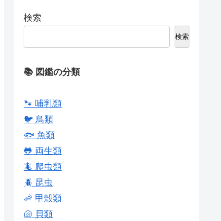
検索
検索
📚 図鑑の分類
🐾 哺乳類
🐦 鳥類
🐟 魚類
🐸 両生類
🦎 爬虫類
🪲 昆虫
🦐 甲殻類
🐚 貝類