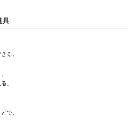
道具
できる。
く、
れる
。
ことで、