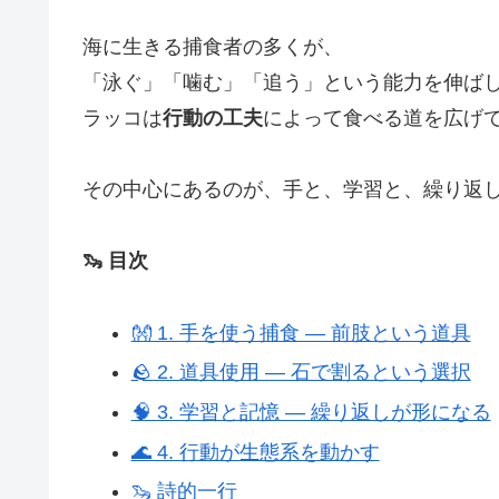
海に生きる捕食者の多くが、
「泳ぐ」「噛む」「追う」という能力を伸ば
ラッコは
行動の工夫
によって食べる道を広げ
その中心にあるのが、手と、学習と、繰り返
🦦 目次
👐 1. 手を使う捕食 ― 前肢という道具
🪨 2. 道具使用 ― 石で割るという選択
🧠 3. 学習と記憶 ― 繰り返しが形になる
🌊 4. 行動が生態系を動かす
🦦 詩的一行