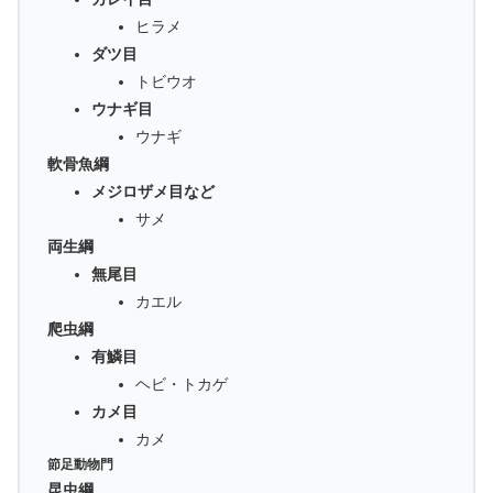
ヒラメ
ダツ目
トビウオ
ウナギ目
ウナギ
軟骨魚綱
メジロザメ目など
サメ
両生綱
無尾目
カエル
爬虫綱
有鱗目
ヘビ・トカゲ
カメ目
カメ
節足動物門
昆虫綱