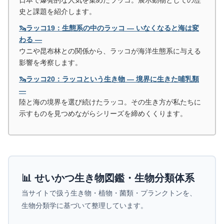
日本で爆発的な人気を集めたラッコ。展示動物としての歴
史と課題を紹介します。
🦦ラッコ19：生態系の中のラッコ ― いなくなると海は変
わる ―
ウニや昆布林との関係から、ラッコが海洋生態系に与える
影響を考察します。
🦦ラッコ20：ラッコという生き物 ― 境界に生きた哺乳類
―
陸と海の境界を選び続けたラッコ。その生き方が私たちに
示すものを見つめながらシリーズを締めくくります。
📊 せいかつ生き物図鑑・生物分類体系
当サイトで扱う生き物・植物・菌類・プランクトンを、
生物分類学に基づいて整理しています。