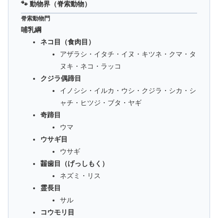
🐾 動物界（脊索動物）
脊索動物門
哺乳綱
ネコ目（食肉目）
アザラシ・イタチ・イヌ・キツネ・クマ・タ
ヌキ・ネコ・ラッコ
クジラ偶蹄目
イノシシ・イルカ・ウシ・クジラ・シカ・シ
ャチ・ヒツジ・ブタ・ヤギ
奇蹄目
ウマ
ウサギ目
ウサギ
齧歯目（げっしもく）
ネズミ・リス
霊長目
サル
コウモリ目