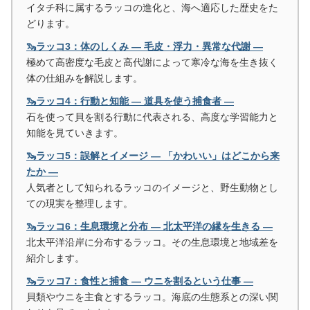
イタチ科に属するラッコの進化と、海へ適応した歴史をた
どります。
🦦ラッコ3：体のしくみ ― 毛皮・浮力・異常な代謝 ―
極めて高密度な毛皮と高代謝によって寒冷な海を生き抜く
体の仕組みを解説します。
🦦ラッコ4：行動と知能 ― 道具を使う捕食者 ―
石を使って貝を割る行動に代表される、高度な学習能力と
知能を見ていきます。
🦦ラッコ5：誤解とイメージ ― 「かわいい」はどこから来
たか ―
人気者として知られるラッコのイメージと、野生動物とし
ての現実を整理します。
🦦ラッコ6：生息環境と分布 ― 北太平洋の縁を生きる ―
北太平洋沿岸に分布するラッコ。その生息環境と地域差を
紹介します。
🦦ラッコ7：食性と捕食 ― ウニを割るという仕事 ―
貝類やウニを主食とするラッコ。海底の生態系との深い関