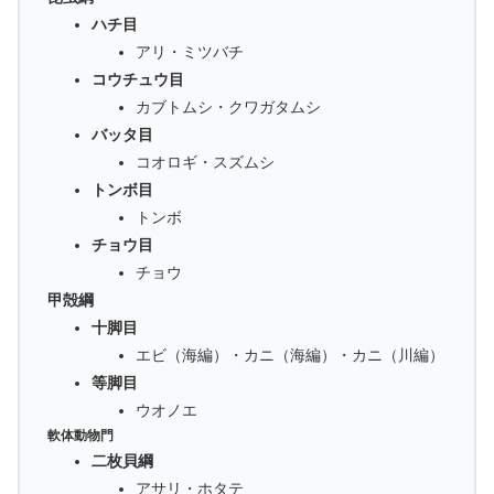
ハチ目
アリ・ミツバチ
コウチュウ目
カブトムシ・クワガタムシ
バッタ目
コオロギ・スズムシ
トンボ目
トンボ
チョウ目
チョウ
甲殻綱
十脚目
エビ（海編）・カニ（海編）・カニ（川編）
等脚目
ウオノエ
軟体動物門
二枚貝綱
アサリ・ホタテ