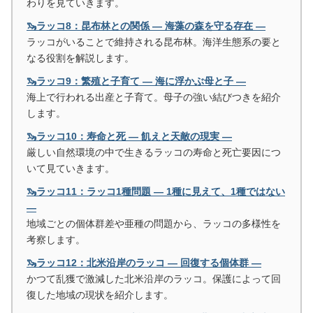
わりを見ていきます。
🦦ラッコ8：昆布林との関係 ― 海藻の森を守る存在 ―
ラッコがいることで維持される昆布林。海洋生態系の要と
なる役割を解説します。
🦦ラッコ9：繁殖と子育て ― 海に浮かぶ母と子 ―
海上で行われる出産と子育て。母子の強い結びつきを紹介
します。
🦦ラッコ10：寿命と死 ― 飢えと天敵の現実 ―
厳しい自然環境の中で生きるラッコの寿命と死亡要因につ
いて見ていきます。
🦦ラッコ11：ラッコ1種問題 ― 1種に見えて、1種ではない
―
地域ごとの個体群差や亜種の問題から、ラッコの多様性を
考察します。
🦦ラッコ12：北米沿岸のラッコ ― 回復する個体群 ―
かつて乱獲で激減した北米沿岸のラッコ。保護によって回
復した地域の現状を紹介します。