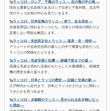
🦦ラッコ13：ロシア・千島のラッコ ― 北の海の中心地 ―
現在も重要な生息地であるロシア沿岸と千島列島。北太平
洋のラッコ分布の中心を見ていきます。
🦦ラッコ14：日本近海のラッコ ― 来て、去る存在 ―
北海道周辺に現れるラッコたち。日本との現在の関わりと
定着しない理由を解説します。
🦦ラッコ15：先住民文化とラッコ ― 道具・衣・信仰 ―
アリュートや北米先住民の暮らしの中で重要な存在だった
ラッコとの関係をたどります。
🦦ラッコ16：毛皮交易と乱獲 ― 絶滅寸前までの道 ―
高価な毛皮を求めた交易がもたらした大量捕獲と、絶滅危
機の歴史を振り返ります。
🦦ラッコ17：日本とラッコの歴史 ― 記録と交易の影 ―
江戸時代から近代まで、日本とラッコがどのように関わっ
てきたかを見つめます。
🦦ラッコ18：水族館のラッコ ― 見せられる生き物になっ
た理由 ―