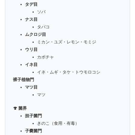
タデ目
ソバ
ナス目
タバコ
ムクロジ目
ミカン・ユズ・レモン・モミジ
ウリ目
カボチャ
イネ目
イネ・ムギ・タケ・トウモロコシ
裸子植物門
マツ目
マツ
🍄 菌界
担子菌門
きのこ（食用・有毒）
子嚢菌門