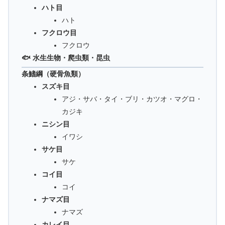
ハト目
ハト
フクロウ目
フクロウ
🐟 水生生物・爬虫類・昆虫
条鰭綱（硬骨魚類）
スズキ目
アジ・サバ・タイ・ブリ・カツオ・マグロ・
カジキ
ニシン目
イワシ
サケ目
サケ
コイ目
コイ
ナマズ目
ナマズ
カレイ目