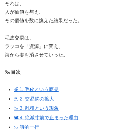
それは、
人が価値を与え、
その価値を数に換えた結果だった。
毛皮交易は、
ラッコを「資源」に変え、
海から姿を消させていった。
🦦 目次
💰 1. 毛皮という商品
🚢 2. 交易網の拡大
📉 3. 乱獲という現象
🕊️ 4. 絶滅寸前で止まった理由
🦦 詩的一行