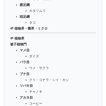
腹足綱
カタツムリ
頭足綱
タコ
🌱 植物界・菌界・ミクロ
🌱 植物界
被子植物門
マメ目
ダイズ
バラ目
ウメ・サクラ
ブナ目
クリ・コナラ・シイ・カシ
ツバキ目
チャノキ
アカネ目
コーヒー