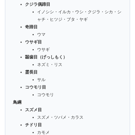
クジラ偶蹄目
イノシシ・イルカ・ウシ・クジラ・シカ・シ
ャチ・ヒツジ・ブタ・ヤギ
奇蹄目
ウマ
ウサギ目
ウサギ
齧歯目（げっしもく）
ネズミ・リス
霊長目
サル
コウモリ目
コウモリ
鳥綱
スズメ目
スズメ・ツバメ・カラス
チドリ目
カモメ