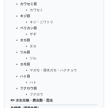
カワセミ目
カワセミ
キジ目
キジ・ニワトリ
ペリカン目
サギ
タカ目
タカ
ツル目
ツル
カモ目
マガモ・潜水ガモ・ハクチョウ
ハト目
ハト
フクロウ目
フクロウ
🐟 水生生物・爬虫類・昆虫
条鰭綱（硬骨魚類）