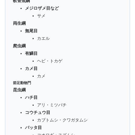
軟骨魚綱
メジロザメ目など
サメ
両生綱
無尾目
カエル
爬虫綱
有鱗目
ヘビ・トカゲ
カメ目
カメ
節足動物門
昆虫綱
ハチ目
アリ・ミツバチ
コウチュウ目
カブトムシ・クワガタムシ
バッタ目
コオロギ・スズムシ