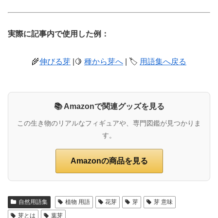
実際に記事内で使用した例：
🌾
伸びる芽
|🍋
種から芽へ
| 🏷️
用語集へ戻る
📚 Amazonで関連グッズを見る
この生き物のリアルなフィギュアや、専門図鑑が見つかりま
す。
Amazonの商品を見る
自然用語集
植物 用語
花芽
芽
芽 意味
芽とは
葉芽