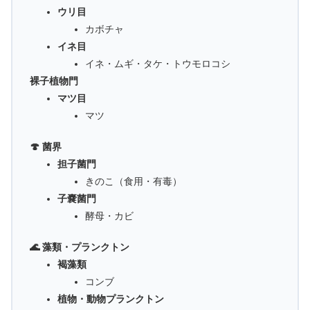
ウリ目
カボチャ
イネ目
イネ・ムギ・タケ・トウモロコシ
裸子植物門
マツ目
マツ
🍄 菌界
担子菌門
きのこ（食用・有毒）
子嚢菌門
酵母・カビ
🌊 藻類・プランクトン
褐藻類
コンブ
植物・動物プランクトン