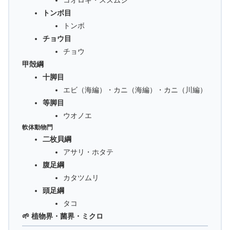
トンボ目
トンボ
チョウ目
チョウ
甲殻綱
十脚目
エビ（海編）・カニ（海編）・カニ（川編）
等脚目
ウオノエ
軟体動物門
二枚貝綱
アサリ・ホタテ
腹足綱
カタツムリ
頭足綱
タコ
🌱 植物界・菌界・ミクロ