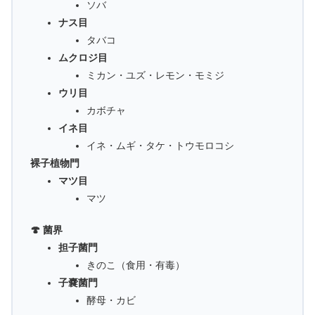
ソバ
ナス目
タバコ
ムクロジ目
ミカン・ユズ・レモン・モミジ
ウリ目
カボチャ
イネ目
イネ・ムギ・タケ・トウモロコシ
裸子植物門
マツ目
マツ
🍄 菌界
担子菌門
きのこ（食用・有毒）
子嚢菌門
酵母・カビ