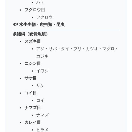
ハト
フクロウ目
フクロウ
🐟 水生生物・爬虫類・昆虫
条鰭綱（硬骨魚類）
スズキ目
アジ・サバ・タイ・ブリ・カツオ・マグロ・
カジキ
ニシン目
イワシ
サケ目
サケ
コイ目
コイ
ナマズ目
ナマズ
カレイ目
ヒラメ