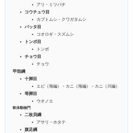
アリ・ミツバチ
コウチュウ目
カブトムシ・クワガタムシ
バッタ目
コオロギ・スズムシ
トンボ目
トンボ
チョウ目
チョウ
甲殻綱
十脚目
エビ（海編）・カニ（海編）・カニ（川編）
等脚目
ウオノエ
軟体動物門
二枚貝綱
アサリ・ホタテ
腹足綱