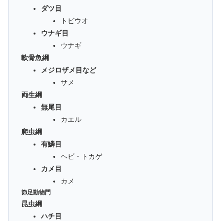
ダツ目
トビウオ
ウナギ目
ウナギ
軟骨魚綱
メジロザメ目など
サメ
両生綱
無尾目
カエル
爬虫綱
有鱗目
ヘビ・トカゲ
カメ目
カメ
節足動物門
昆虫綱
ハチ目