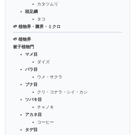
カタツムリ
頭足綱
タコ
🌱 植物界・菌界・ミクロ
🌱 植物界
被子植物門
マメ目
ダイズ
バラ目
ウメ・サクラ
ブナ目
クリ・コナラ・シイ・カシ
ツバキ目
チャノキ
アカネ目
コーヒー
タデ目