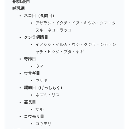
脊索動物門
哺乳綱
ネコ目（食肉目）
アザラシ・イタチ・イヌ・キツネ・クマ・タ
ヌキ・ネコ・ラッコ
クジラ偶蹄目
イノシシ・イルカ・ウシ・クジラ・シカ・シ
ャチ・ヒツジ・ブタ・ヤギ
奇蹄目
ウマ
ウサギ目
ウサギ
齧歯目（げっしもく）
ネズミ・リス
霊長目
サル
コウモリ目
コウモリ