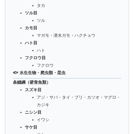
タカ
ツル目
ツル
カモ目
マガモ・潜水ガモ・ハクチョウ
ハト目
ハト
フクロウ目
フクロウ
🐟 水生生物・爬虫類・昆虫
条鰭綱（硬骨魚類）
スズキ目
アジ・サバ・タイ・ブリ・カツオ・マグロ・
カジキ
ニシン目
イワシ
サケ目