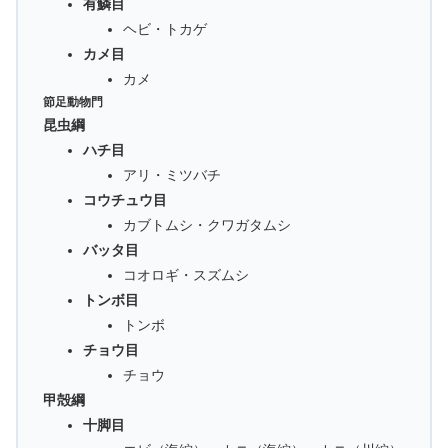
有鱗目
ヘビ・トカゲ
カメ目
カメ
節足動物門
昆虫綱
ハチ目
アリ・ミツバチ
コウチュウ目
カブトムシ・クワガタムシ
バッタ目
コオロギ・スズムシ
トンボ目
トンボ
チョウ目
チョウ
甲殻綱
十脚目