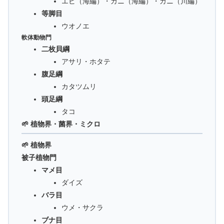
エビ（海編）・カニ（海編）・カニ（川編）
等脚目
ウオノエ
軟体動物門
二枚貝綱
アサリ・ホタテ
腹足綱
カタツムリ
頭足綱
タコ
🌱 植物界・菌界・ミクロ
🌱 植物界
被子植物門
マメ目
ダイズ
バラ目
ウメ・サクラ
ブナ目