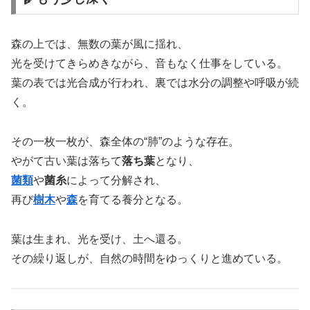
森の上では、無数の葉が風に揺れ、
光を受けてきらめきながら、音もなく仕事をしている。
葉の表では光合成が行われ、裏では水分の調整や呼吸が続
く。
その一枚一枚が、森全体の“肺”のような存在。
やがて古い葉は落ちて
落ち葉
となり、
菌類
や
菌糸
によって分解され、
再び
樹木
や
森
を育てる養分となる。
葉は生まれ、光を受け、土へ還る。
その繰り返しが、自然の時間をゆっくりと進めている。