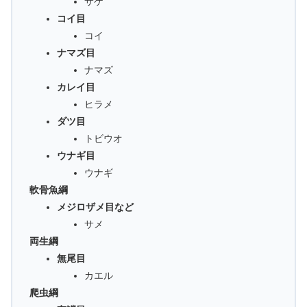
サケ
コイ目
コイ
ナマズ目
ナマズ
カレイ目
ヒラメ
ダツ目
トビウオ
ウナギ目
ウナギ
軟骨魚綱
メジロザメ目など
サメ
両生綱
無尾目
カエル
爬虫綱