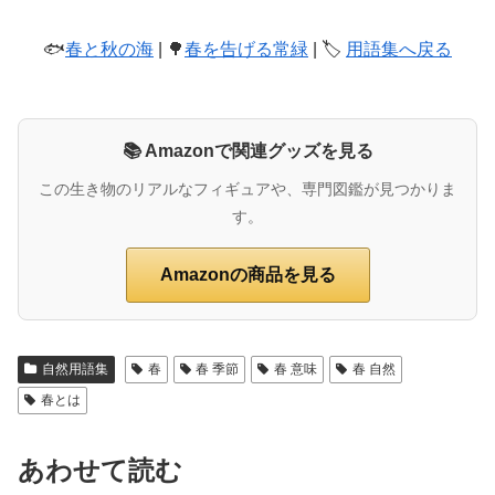
🐟
春と秋の海
| 🌳
春を告げる常緑
| 🏷️
用語集へ戻る
📚 Amazonで関連グッズを見る
この生き物のリアルなフィギュアや、専門図鑑が見つかりま
す。
Amazonの商品を見る
自然用語集
春
春 季節
春 意味
春 自然
春とは
あわせて読む