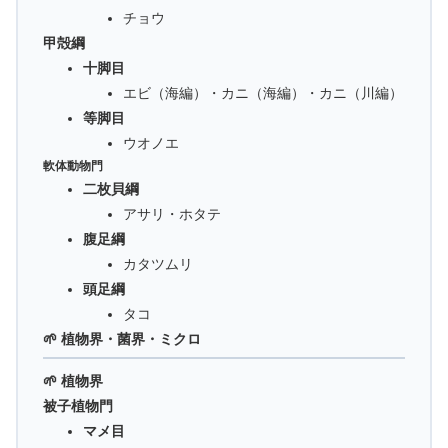
チョウ
甲殻綱
十脚目
エビ（海編）・カニ（海編）・カニ（川編）
等脚目
ウオノエ
軟体動物門
二枚貝綱
アサリ・ホタテ
腹足綱
カタツムリ
頭足綱
タコ
🌱 植物界・菌界・ミクロ
🌱 植物界
被子植物門
マメ目