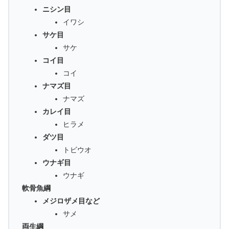
ニシン目
イワシ
サケ目
サケ
コイ目
コイ
ナマズ目
ナマズ
カレイ目
ヒラメ
ダツ目
トビウオ
ウナギ目
ウナギ
軟骨魚綱
メジロザメ目など
サメ
両生綱