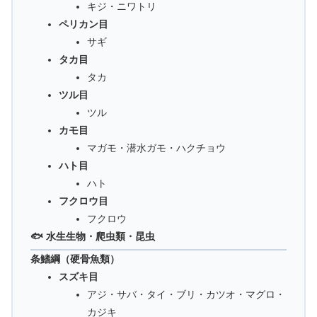
キジ・ニワトリ
ペリカン目
サギ
タカ目
タカ
ツル目
ツル
カモ目
マガモ・潜水ガモ・ハクチョウ
ハト目
ハト
フクロウ目
フクロウ
🐟 水生生物・爬虫類・昆虫
条鰭綱（硬骨魚類）
スズキ目
アジ・サバ・タイ・ブリ・カツオ・マグロ・
カジキ