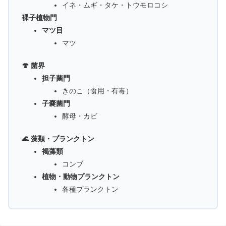
イネ・ムギ・タケ・トウモロコシ
裸子植物門
マツ目
マツ
🍄 菌界
担子菌門
きのこ（食用・有毒）
子嚢菌門
酵母・カビ
🌊 藻類・プランクトン
褐藻類
コンブ
植物・動物プランクトン
各種プランクトン