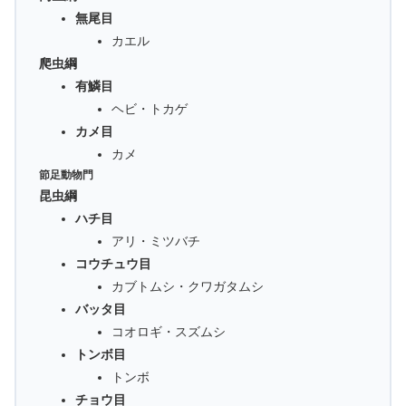
無尾目
カエル
爬虫綱
有鱗目
ヘビ・トカゲ
カメ目
カメ
節足動物門
昆虫綱
ハチ目
アリ・ミツバチ
コウチュウ目
カブトムシ・クワガタムシ
バッタ目
コオロギ・スズムシ
トンボ目
トンボ
チョウ目