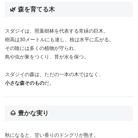
🌿 森を育てる木
スダジイは、照葉樹林を代表する常緑の巨木。
樹高は30メートルにも達し、枝は水平に広がる。
その陰には多くの植物が守られ、
鳥や虫が巣をつくり、苔が水を保つ。
スダジイの森は、ただの一本の木ではなく、
小さな森そのもの
だ。
🌰 豊かな実り
秋になると、甘い香りのドングリが熟す。