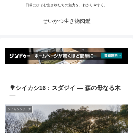
日常にひそむ生き物たちの魅力を、わかりやすく。
せいかつ生き物図鑑
🌳シイカシ16：スダジイ ― 森の母なる木
―
シイカシシリーズ