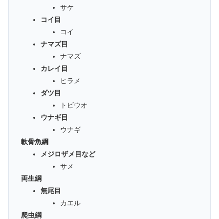
サケ
コイ目
コイ
ナマズ目
ナマズ
カレイ目
ヒラメ
ダツ目
トビウオ
ウナギ目
ウナギ
軟骨魚綱
メジロザメ目など
サメ
両生綱
無尾目
カエル
爬虫綱