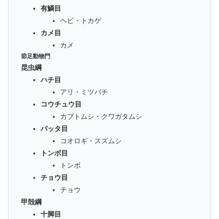
有鱗目
ヘビ・トカゲ
カメ目
カメ
節足動物門
昆虫綱
ハチ目
アリ・ミツバチ
コウチュウ目
カブトムシ・クワガタムシ
バッタ目
コオロギ・スズムシ
トンボ目
トンボ
チョウ目
チョウ
甲殻綱
十脚目