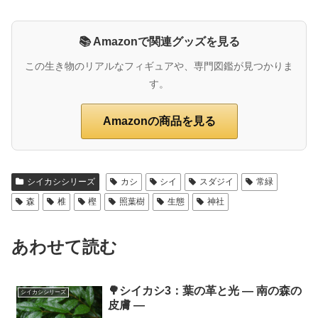
📚 Amazonで関連グッズを見る
この生き物のリアルなフィギュアや、専門図鑑が見つかりま
す。
Amazonの商品を見る
シイカシシリーズ
カシ
シイ
スダジイ
常緑
森
椎
樫
照葉樹
生態
神社
あわせて読む
🌳シイカシ3：葉の革と光 ― 南の森の
シイカシシリーズ
皮膚 ―