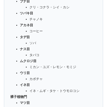
ブナ目
クリ・コナラ・シイ・カシ
ツバキ目
チャノキ
アカネ目
コーヒー
タデ目
ソバ
ナス目
タバコ
ムクロジ目
ミカン・ユズ・レモン・モミジ
ウリ目
カボチャ
イネ目
イネ・ムギ・タケ・トウモロコシ
裸子植物門
マツ目