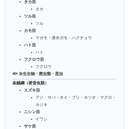
タカ目
タカ
ツル目
ツル
カモ目
マガモ・潜水ガモ・ハクチョウ
ハト目
ハト
フクロウ目
フクロウ
🐟 水生生物・爬虫類・昆虫
条鰭綱（硬骨魚類）
スズキ目
アジ・サバ・タイ・ブリ・カツオ・マグロ・
カジキ
ニシン目
イワシ
サケ目