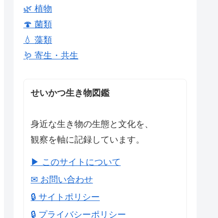
🌿 植物
🍄 菌類
💧 藻類
🪱 寄生・共生
せいかつ生き物図鑑
身近な生き物の生態と文化を、
観察を軸に記録しています。
▶ このサイトについて
✉ お問い合わせ
🔒 サイトポリシー
🔒 プライバシーポリシー