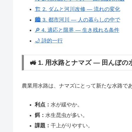
🏗️ 2. ダムと河川改修 ― 流れの変化
🏙️ 3. 都市河川 ― 人の暮らしの中で
🔎 4. 適応と限界 ― 生き残れる条件
🌙 詩的一行
🚜 1. 用水路とナマズ ― 田んぼの
農業用水路は、ナマズにとって新たな水路で
利点：
水が緩やか。
餌：
水生昆虫が多い。
課題：
干上がりやすい。