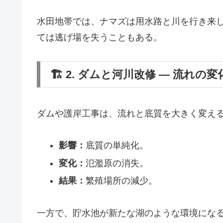
水田地帯では、ナマズは用水路と川を行き来
ては逃げ場を失うこともある。
🏗️ 2. ダムと河川改修 ― 流れの変
ダムや護岸工事は、流れと底質を大きく変え
影響：
底質の単純化。
変化：
氾濫原の消失。
結果：
繁殖場所の減少。
一方で、貯水池が新たな湖のような環境にな