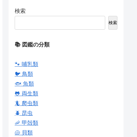
検索
検索
📚 図鑑の分類
🐾 哺乳類
🐦 鳥類
🐟 魚類
🐸 両生類
🦎 爬虫類
🪲 昆虫
🦐 甲殻類
🐚 貝類