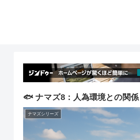
🐟 ナマズ8：人為環境との関係
ナマズシリーズ