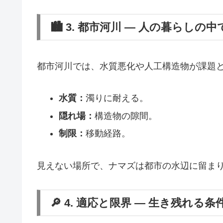
🏙️ 3. 都市河川 ― 人の暮らしの中
都市河川では、水質悪化や人工構造物が課題
水質：
濁りに耐える。
隠れ場：
構造物の隙間。
制限：
移動経路。
見えない場所で、ナマズは都市の水辺に留ま
🔎 4. 適応と限界 ― 生き残れる条