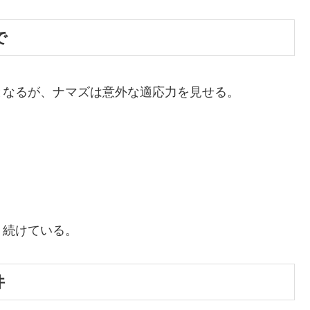
で
となるが、ナマズは意外な適応力を見せる。
り続けている。
件