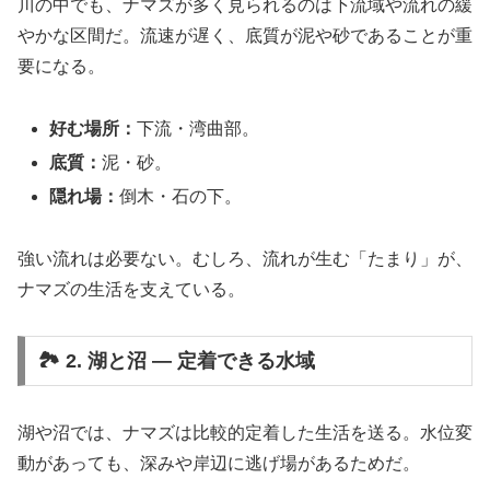
川の中でも、ナマズが多く見られるのは下流域や流れの緩
やかな区間だ。流速が遅く、底質が泥や砂であることが重
要になる。
好む場所：
下流・湾曲部。
底質：
泥・砂。
隠れ場：
倒木・石の下。
強い流れは必要ない。むしろ、流れが生む「たまり」が、
ナマズの生活を支えている。
🏞️ 2. 湖と沼 ― 定着できる水域
湖や沼では、ナマズは比較的定着した生活を送る。水位変
動があっても、深みや岸辺に逃げ場があるためだ。