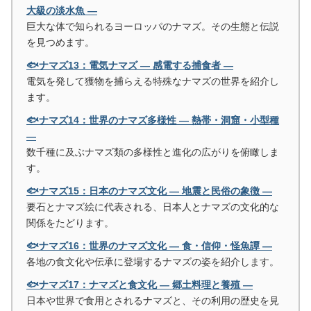
大級の淡水魚 ―
巨大な体で知られるヨーロッパのナマズ。その生態と伝説
を見つめます。
🐟ナマズ13：電気ナマズ ― 感電する捕食者 ―
電気を発して獲物を捕らえる特殊なナマズの世界を紹介し
ます。
🐟ナマズ14：世界のナマズ多様性 ― 熱帯・洞窟・小型種
―
数千種に及ぶナマズ類の多様性と進化の広がりを俯瞰しま
す。
🐟ナマズ15：日本のナマズ文化 ― 地震と民俗の象徴 ―
要石とナマズ絵に代表される、日本人とナマズの文化的な
関係をたどります。
🐟ナマズ16：世界のナマズ文化 ― 食・信仰・怪魚譚 ―
各地の食文化や伝承に登場するナマズの姿を紹介します。
🐟ナマズ17：ナマズと食文化 ― 郷土料理と養殖 ―
日本や世界で食用とされるナマズと、その利用の歴史を見