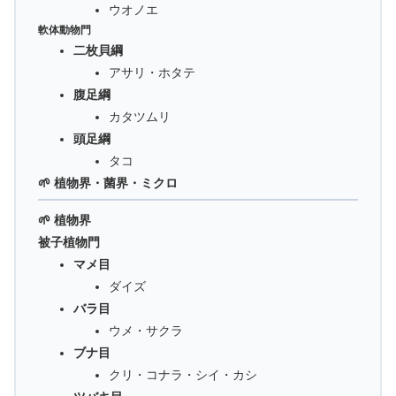
ウオノエ
軟体動物門
二枚貝綱
アサリ・ホタテ
腹足綱
カタツムリ
頭足綱
タコ
🌱 植物界・菌界・ミクロ
🌱 植物界
被子植物門
マメ目
ダイズ
バラ目
ウメ・サクラ
ブナ目
クリ・コナラ・シイ・カシ