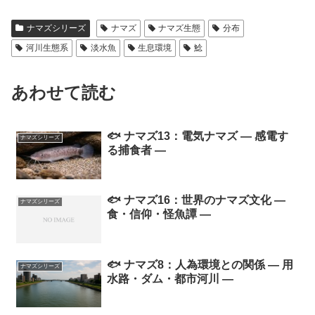
ナマズシリーズ
ナマズ
ナマズ生態
分布
河川生態系
淡水魚
生息環境
鯰
あわせて読む
🐟 ナマズ13：電気ナマズ ― 感電す
ナマズシリーズ
る捕食者 ―
🐟 ナマズ16：世界のナマズ文化 ―
ナマズシリーズ
食・信仰・怪魚譚 ―
🐟 ナマズ8：人為環境との関係 ― 用
ナマズシリーズ
水路・ダム・都市河川 ―