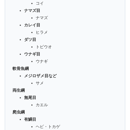
コイ
ナマズ目
ナマズ
カレイ目
ヒラメ
ダツ目
トビウオ
ウナギ目
ウナギ
軟骨魚綱
メジロザメ目など
サメ
両生綱
無尾目
カエル
爬虫綱
有鱗目
ヘビ・トカゲ