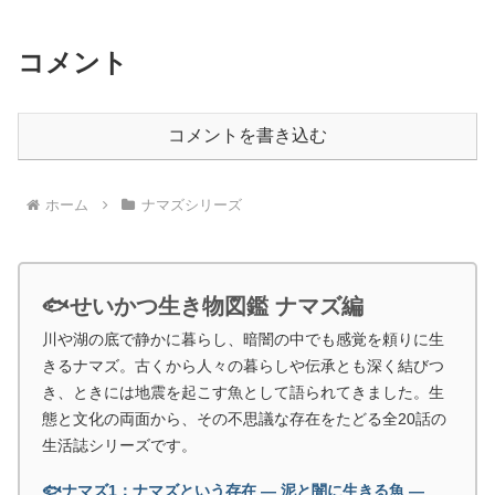
コメント
コメントを書き込む
ホーム
ナマズシリーズ
🐟せいかつ生き物図鑑 ナマズ編
川や湖の底で静かに暮らし、暗闇の中でも感覚を頼りに生
きるナマズ。古くから人々の暮らしや伝承とも深く結びつ
き、ときには地震を起こす魚として語られてきました。生
態と文化の両面から、その不思議な存在をたどる全20話の
生活誌シリーズです。
🐟ナマズ1：ナマズという存在 ― 泥と闇に生きる魚 ―