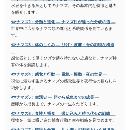
水底を生きる魚としてのナマズ。その基本的な特徴と魅力
を紹介します。
🐟ナマズ2：分類と進化 ― ナマズ目が辿った分岐の道 ―
世界中に広がるナマズ類の進化と系統関係を見ていきま
す。
🐟ナマズ3：体のしくみ ― ひげ・皮膚・骨の独特な構造
―
感覚器として働くひげや鱗を持たない皮膚など、ナマズ特
有の体を解説します。
🐟ナマズ4：感覚と行動 ― 電気・振動・夜の世界 ―
視覚に頼らず生きるナマズの感覚世界と夜行性の暮らしを
紹介します。
🐟ナマズ5：生活史 ― 卵から成魚までの成長 ―
産卵から成長まで、ナマズの一生をたどります。
🐟ナマズ6：食性と捕食 ― 吸い込みと待ち伏せの戦略 ―
獲物を一気に吸い込む捕食行動と生存戦略を見つめます。
🐟ナマズ7：環境と分布 ― 川・湖・氾濫原という居場所