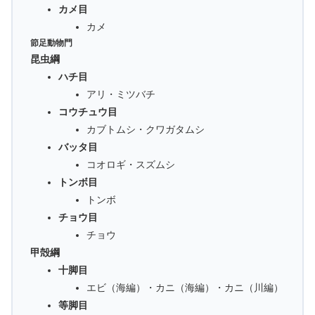
カメ目
カメ
節足動物門
昆虫綱
ハチ目
アリ・ミツバチ
コウチュウ目
カブトムシ・クワガタムシ
バッタ目
コオロギ・スズムシ
トンボ目
トンボ
チョウ目
チョウ
甲殻綱
十脚目
エビ（海編）・カニ（海編）・カニ（川編）
等脚目