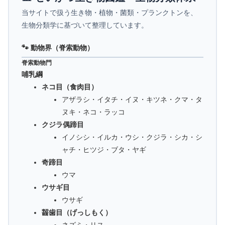
当サイトで扱う生き物・植物・菌類・プランクトンを、
生物分類学に基づいて整理しています。
🐾 動物界（脊索動物）
脊索動物門
哺乳綱
ネコ目（食肉目）
アザラシ・イタチ・イヌ・キツネ・クマ・タ
ヌキ・ネコ・ラッコ
クジラ偶蹄目
イノシシ・イルカ・ウシ・クジラ・シカ・シ
ャチ・ヒツジ・ブタ・ヤギ
奇蹄目
ウマ
ウサギ目
ウサギ
齧歯目（げっしもく）
ネズミ・リス