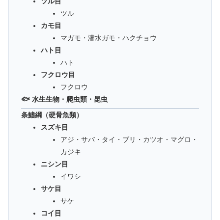
ツル目
ツル
カモ目
マガモ・潜水ガモ・ハクチョウ
ハト目
ハト
フクロウ目
フクロウ
🐟 水生生物・爬虫類・昆虫
条鰭綱（硬骨魚類）
スズキ目
アジ・サバ・タイ・ブリ・カツオ・マグロ・
カジキ
ニシン目
イワシ
サケ目
サケ
コイ目