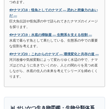
つめます。
🐟ナマズ18：怪魚としてのナマズ ― 恐れと想像力のあい
だ ―
巨大魚伝説や怪魚譚の中で語られてきたナマズのイメージ
を探ります。
🐟ナマズ19：水底の掃除屋 ― 生態系を支える役割 ―
水底で暮らす魚として果たしている、生態系の中での重要
な役割を考えます。
🐟ナマズ20：これからのナマズ ― 環境変化と共存の道 ―
河川改修や気候変動によって変わりゆく水辺の中で、ナマ
ズはどのように生きていくのか。人との関わりを見つめ直
しながら、水底の住人の未来を考えてシリーズを締めくく
ります。
📊 せいかつ生き物図鑑・生物分類体系