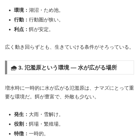
環境：
湖沼・ため池。
行動：
行動圏が狭い。
利点：
餌が安定。
広く動き回らずとも、生きていける条件がそろっている。
🌧️ 3. 氾濫原という環境 ― 水が広がる場所
増水時に一時的に水が広がる氾濫原は、ナマズにとって重
要な環境だ。餌が豊富で、外敵も少ない。
発生：
大雨・雪解け。
役割：
餌場・繁殖場。
特徴：
一時的。