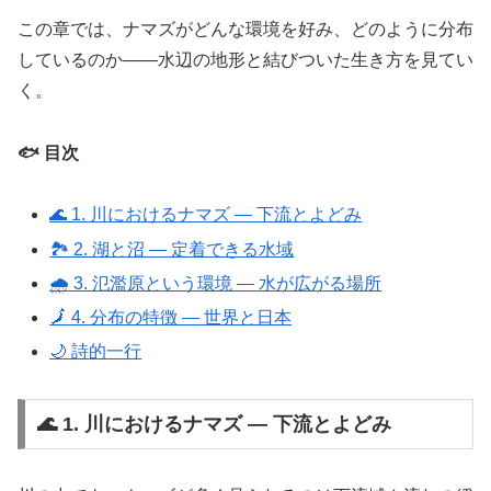
この章では、ナマズがどんな環境を好み、どのように分布
しているのか――水辺の地形と結びついた生き方を見てい
く。
🐟 目次
🌊 1. 川におけるナマズ ― 下流とよどみ
🏞️ 2. 湖と沼 ― 定着できる水域
🌧️ 3. 氾濫原という環境 ― 水が広がる場所
🗾 4. 分布の特徴 ― 世界と日本
🌙 詩的一行
🌊 1. 川におけるナマズ ― 下流とよどみ