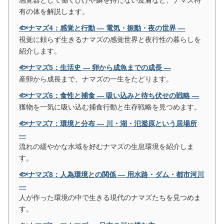
感覚器として働くひげや鱗を持たない皮膚など、ナマズ特
有の体を解説します。
🐟ナマズ4：感覚と行動 ― 電気・振動・夜の世界 ―
視覚に頼らず生きるナマズの感覚世界と夜行性の暮らしを
紹介します。
🐟ナマズ5：生活史 ― 卵から成魚までの成長 ―
産卵から成長まで、ナマズの一生をたどります。
🐟ナマズ6：食性と捕食 ― 吸い込みと待ち伏せの戦略 ―
獲物を一気に吸い込む捕食行動と生存戦略を見つめます。
🐟ナマズ7：環境と分布 ― 川・湖・氾濫原という居場所
―
流れの緩やかな水域を好むナマズの生息環境を紹介しま
す。
🐟ナマズ8：人為環境との関係 ― 用水路・ダム・都市河川
―
人が作った環境の中で生きる現代のナマズたちを見つめま
す。