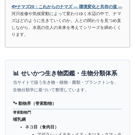
🐟ナマズ20：これからのナマズ ― 環境変化と共存の道 ―
河川改修や気候変動によって変わりゆく水辺の中で、ナマ
ズはどのように生きていくのか。人との関わりを見つめ直
しながら、水底の住人の未来を考えてシリーズを締めくく
ります。
📊 せいかつ生き物図鑑・生物分類体系
当サイトで扱う生き物・植物・菌類・プランクトンを、
生物分類学に基づいて整理しています。
🐾 動物界（脊索動物）
脊索動物門
哺乳綱
ネコ目（食肉目）
アザラシ・イタチ・イヌ・キツネ・クマ・タ