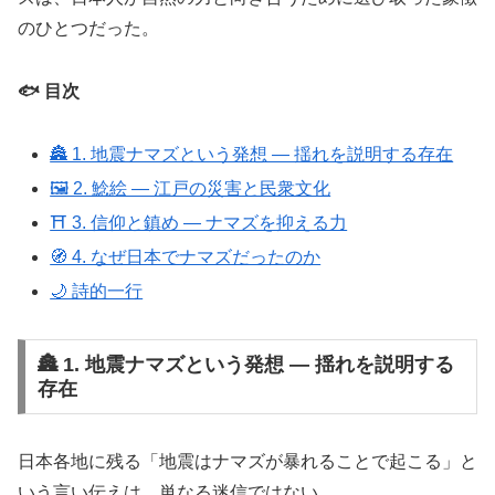
のひとつだった。
🐟 目次
🏯 1. 地震ナマズという発想 ― 揺れを説明する存在
🖼️ 2. 鯰絵 ― 江戸の災害と民衆文化
⛩️ 3. 信仰と鎮め ― ナマズを抑える力
🧭 4. なぜ日本でナマズだったのか
🌙 詩的一行
🏯 1. 地震ナマズという発想 ― 揺れを説明する
存在
日本各地に残る「地震はナマズが暴れることで起こる」と
いう言い伝えは、単なる迷信ではない。