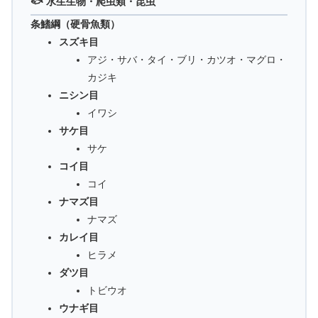
🐟 水生生物・爬虫類・昆虫
条鰭綱（硬骨魚類）
スズキ目
アジ・サバ・タイ・ブリ・カツオ・マグロ・
カジキ
ニシン目
イワシ
サケ目
サケ
コイ目
コイ
ナマズ目
ナマズ
カレイ目
ヒラメ
ダツ目
トビウオ
ウナギ目