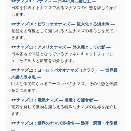
🐟ナマズ9：マナマズ ― 日本の川に棲む主 ―
日本を代表するナマズであるマナマズの生態を詳しく紹介
します。
🐟ナマズ10：ビワコオオナマズ ― 巨大化する淡水魚 ―
琵琶湖固有種として知られる大型ナマズの暮らしを見てい
きます。
🐟ナマズ11：アメリカナマズ ― 外来種としての影 ―
日本各地で問題となっているチャネルキャットフィッシ
ュ。その拡大と影響を紹介します。
🐟ナマズ12：ヨーロッパオオナマズ（クララ） ― 世界最
大級の淡水魚 ―
巨大な体で知られるヨーロッパのナマズ。その生態と伝説
を見つめます。
🐟ナマズ13：電気ナマズ ― 感電する捕食者 ―
電気を発して獲物を捕らえる特殊なナマズの世界を紹介し
ます。
🐟ナマズ14：世界のナマズ多様性 ― 熱帯・洞窟・小型種
―