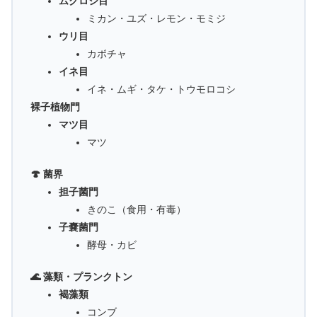
ムクロジ目
ミカン・ユズ・レモン・モミジ
ウリ目
カボチャ
イネ目
イネ・ムギ・タケ・トウモロコシ
裸子植物門
マツ目
マツ
🍄 菌界
担子菌門
きのこ（食用・有毒）
子嚢菌門
酵母・カビ
🌊 藻類・プランクトン
褐藻類
コンブ