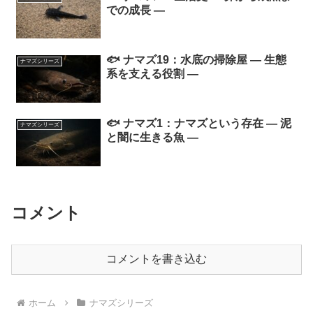
での成長 ―
🐟 ナマズ19：水底の掃除屋 ― 生態
ナマズシリーズ
系を支える役割 ―
🐟 ナマズ1：ナマズという存在 ― 泥
ナマズシリーズ
と闇に生きる魚 ―
コメント
コメントを書き込む
ホーム
ナマズシリーズ