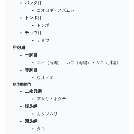
バッタ目
コオロギ・スズムシ
トンボ目
トンボ
チョウ目
チョウ
甲殻綱
十脚目
エビ（海編）・カニ（海編）・カニ（川編）
等脚目
ウオノエ
軟体動物門
二枚貝綱
アサリ・ホタテ
腹足綱
カタツムリ
頭足綱
タコ