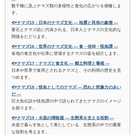
数千種に及ぶナマズ類の多様性と進化の広がりを俯瞰しま
す。
🐟ナマズ15：日本のナマズ文化 ― 地震と民俗の象徴 ―
要石とナマズ絵に代表される、日本人とナマズの文化的な
関係をたどります。
🐟ナマズ16：世界のナマズ文化 ― 食・信仰・怪魚譚 ―
各地の食文化や伝承に登場するナマズの姿を紹介します。
🐟ナマズ17：ナマズと食文化 ― 郷土料理と養殖 ―
日本や世界で食用とされるナマズと、その利用の歴史を見
つめます。
🐟ナマズ18：怪魚としてのナマズ ― 恐れと想像力のあい
だ ―
巨大魚伝説や怪魚譚の中で語られてきたナマズのイメージ
を探ります。
🐟ナマズ19：水底の掃除屋 ― 生態系を支える役割 ―
水底で暮らす魚として果たしている、生態系の中での重要
な役割を考えます。