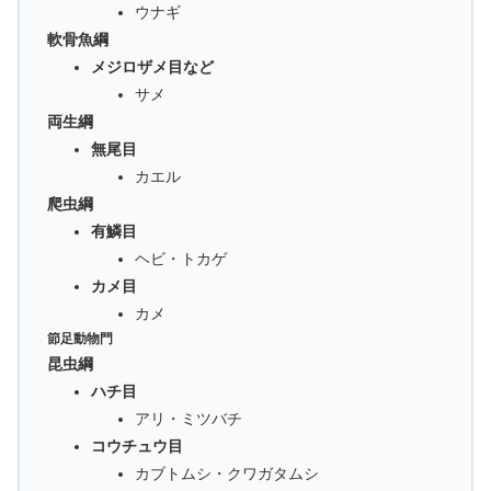
ウナギ
軟骨魚綱
メジロザメ目など
サメ
両生綱
無尾目
カエル
爬虫綱
有鱗目
ヘビ・トカゲ
カメ目
カメ
節足動物門
昆虫綱
ハチ目
アリ・ミツバチ
コウチュウ目
カブトムシ・クワガタムシ