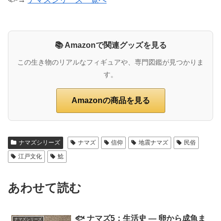
📚 Amazonで関連グッズを見る
この生き物のリアルなフィギュアや、専門図鑑が見つかりま
す。
Amazonの商品を見る
ナマズシリーズ
ナマズ
信仰
地震ナマズ
民俗
江戸文化
鯰
あわせて読む
🐟 ナマズ5：生活史 ― 卵から成魚ま
ナマズシリーズ