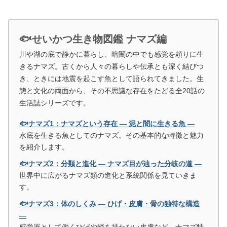
🐟せいかつ生き物図鑑 ナマズ編
川や湖の底で静かに暮らし、暗闇の中でも感覚を頼りに生
きるナマズ。古くから人々の暮らしや伝承とも深く結びつ
き、ときには地震を起こす魚として語られてきました。生
態と文化の両面から、その不思議な存在をたどる全20話の
生活誌シリーズです。
🐟ナマズ1：ナマズという存在 ― 泥と闇に生きる魚 ―
水底を生きる魚としてのナマズ。その基本的な特徴と魅力
を紹介します。
🐟ナマズ2：分類と進化 ― ナマズ目が辿った分岐の道 ―
世界中に広がるナマズ類の進化と系統関係を見ていきま
す。
🐟ナマズ3：体のしくみ ― ひげ・皮膚・骨の独特な構造
―