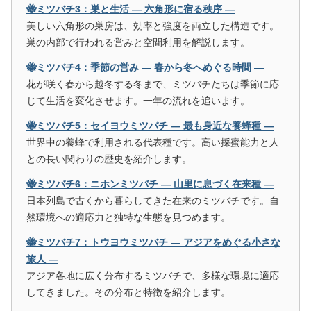
🐝ミツバチ3：巣と生活 ― 六角形に宿る秩序 ―
美しい六角形の巣房は、効率と強度を両立した構造です。
巣の内部で行われる営みと空間利用を解説します。
🐝ミツバチ4：季節の営み ― 春から冬へめぐる時間 ―
花が咲く春から越冬する冬まで、ミツバチたちは季節に応
じて生活を変化させます。一年の流れを追います。
🐝ミツバチ5：セイヨウミツバチ ― 最も身近な養蜂種 ―
世界中の養蜂で利用される代表種です。高い採蜜能力と人
との長い関わりの歴史を紹介します。
🐝ミツバチ6：ニホンミツバチ ― 山里に息づく在来種 ―
日本列島で古くから暮らしてきた在来のミツバチです。自
然環境への適応力と独特な生態を見つめます。
🐝ミツバチ7：トウヨウミツバチ ― アジアをめぐる小さな
旅人 ―
アジア各地に広く分布するミツバチで、多様な環境に適応
してきました。その分布と特徴を紹介します。