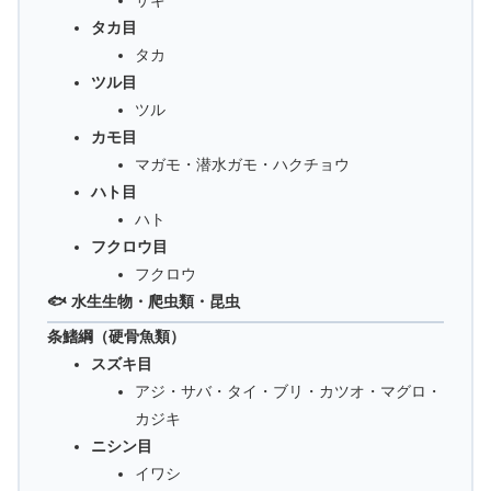
サギ
タカ目
タカ
ツル目
ツル
カモ目
マガモ・潜水ガモ・ハクチョウ
ハト目
ハト
フクロウ目
フクロウ
🐟 水生生物・爬虫類・昆虫
条鰭綱（硬骨魚類）
スズキ目
アジ・サバ・タイ・ブリ・カツオ・マグロ・
カジキ
ニシン目
イワシ