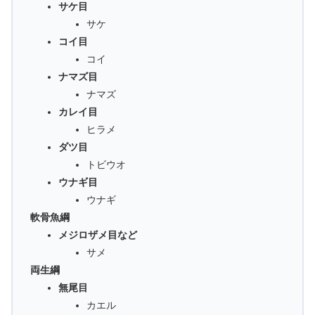
サケ目
サケ
コイ目
コイ
ナマズ目
ナマズ
カレイ目
ヒラメ
ダツ目
トビウオ
ウナギ目
ウナギ
軟骨魚綱
メジロザメ目など
サメ
両生綱
無尾目
カエル