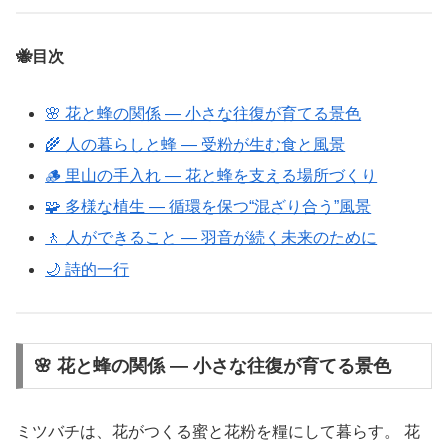
🐝目次
🌸 花と蜂の関係 ― 小さな往復が育てる景色
🌾 人の暮らしと蜂 ― 受粉が生む食と風景
🪵 里山の手入れ ― 花と蜂を支える場所づくり
🧩 多様な植生 ― 循環を保つ“混ざり合う”風景
🚶 人ができること ― 羽音が続く未来のために
🌙 詩的一行
🌸 花と蜂の関係 ― 小さな往復が育てる景色
ミツバチは、花がつくる蜜と花粉を糧にして暮らす。 花