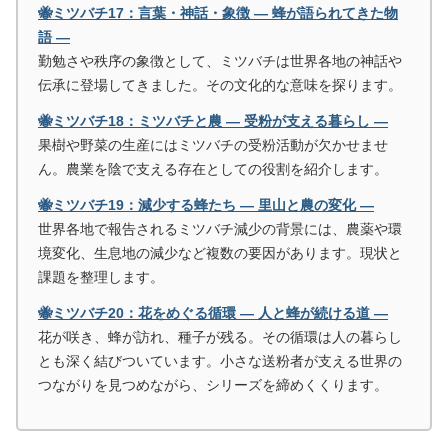
🐝ミツバチ17：言葉・神話・象徴 ― 蜂が語られてきた物
語 ―
勤勉さや秩序の象徴として、ミツバチは世界各地の神話や
伝承に登場してきました。その文化的な意味を探ります。
🐝ミツバチ18：ミツバチと農 ― 受粉が支える暮らし ―
果樹や野菜の生産にはミツバチの受粉活動が欠かせませ
ん。農業を陰で支える存在としての役割を紹介します。
🐝ミツバチ19：減少する蜂たち ― 里山と農の変化 ―
世界各地で報告されるミツバチ減少の背景には、農薬や環
境変化、生息地の減少など複数の要因があります。現状と
課題を整理します。
🐝ミツバチ20：花をめぐる循環 ― 人と蜂が続ける道 ―
花が咲き、蜂が訪れ、種子が残る。その循環は人の暮らし
とも深く結びついています。小さな送粉者が支える世界の
つながりを見つめながら、シリーズを締めくくります。