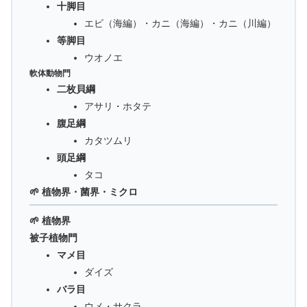
十脚目
エビ（海編）・カニ（海編）・カニ（川編）
等脚目
ウオノエ
軟体動物門
二枚貝綱
アサリ・ホタテ
腹足綱
カタツムリ
頭足綱
タコ
🌱 植物界・菌界・ミクロ
🌱 植物界
被子植物門
マメ目
ダイズ
バラ目
ウメ・サクラ