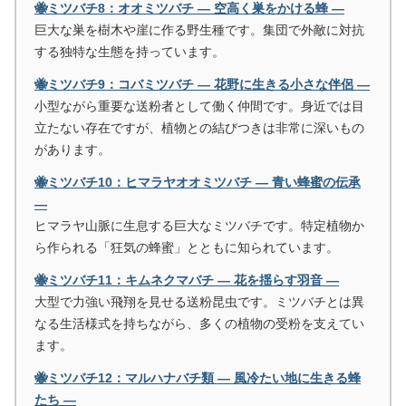
🐝ミツバチ8：オオミツバチ ― 空高く巣をかける蜂 ―
巨大な巣を樹木や崖に作る野生種です。集団で外敵に対抗
する独特な生態を持っています。
🐝ミツバチ9：コバミツバチ ― 花野に生きる小さな伴侶 ―
小型ながら重要な送粉者として働く仲間です。身近では目
立たない存在ですが、植物との結びつきは非常に深いもの
があります。
🐝ミツバチ10：ヒマラヤオオミツバチ ― 青い蜂蜜の伝承
―
ヒマラヤ山脈に生息する巨大なミツバチです。特定植物か
ら作られる「狂気の蜂蜜」とともに知られています。
🐝ミツバチ11：キムネクマバチ ― 花を揺らす羽音 ―
大型で力強い飛翔を見せる送粉昆虫です。ミツバチとは異
なる生活様式を持ちながら、多くの植物の受粉を支えてい
ます。
🐝ミツバチ12：マルハナバチ類 ― 風冷たい地に生きる蜂
たち ―