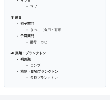
マツ目
マツ
🍄 菌界
担子菌門
きのこ（食用・有毒）
子嚢菌門
酵母・カビ
🌊 藻類・プランクトン
褐藻類
コンブ
植物・動物プランクトン
各種プランクトン