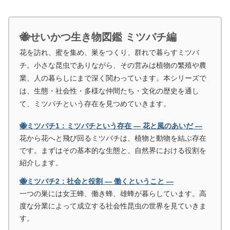
🐝せいかつ生き物図鑑 ミツバチ編
花を訪れ、蜜を集め、巣をつくり、群れで暮らすミツバ
チ。小さな昆虫でありながら、その営みは植物の繁殖や農
業、人の暮らしにまで深く関わっています。本シリーズで
は、生態・社会性・多様な仲間たち・文化の歴史を通し
て、ミツバチという存在を見つめていきます。
🐝ミツバチ1：ミツバチという存在 ― 花と風のあいだ ―
花から花へと飛び回るミツバチは、植物と動物を結ぶ存在
です。まずはその基本的な生態と、自然界における役割を
紹介します。
🐝ミツバチ2：社会と役割 ― 働くということ ―
一つの巣には女王蜂、働き蜂、雄蜂が暮らしています。高
度な分業によって成立する社会性昆虫の世界を見ていきま
す。