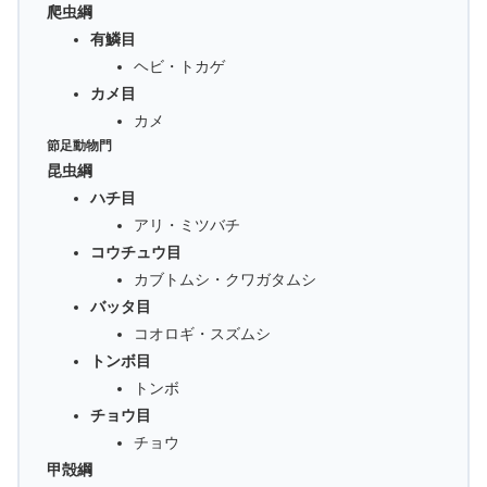
爬虫綱
有鱗目
ヘビ・トカゲ
カメ目
カメ
節足動物門
昆虫綱
ハチ目
アリ・ミツバチ
コウチュウ目
カブトムシ・クワガタムシ
バッタ目
コオロギ・スズムシ
トンボ目
トンボ
チョウ目
チョウ
甲殻綱