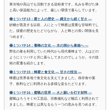
寒冷地や高山でも活動できる送粉者です。丸みを帯びた体
と高い保温能力によって、厳しい環境で暮らしています。
🐝ミツバチ13：蜜と人の歴史 ― 縄文から続く甘さ ―
砂糖が普及する以前、人にとって蜂蜜は貴重な甘味料でし
た。採蜜の歴史をたどりながら、人と蜂との長い関係を見
つめます。
🐝ミツバチ14：養蜂の文化 ― 木の洞から巣箱へ ―
野生の巣を利用していた時代から現代養蜂まで、人はどの
ようにミツバチと共に暮らしてきたのでしょうか。その技
術の変遷を紹介します。
🐝ミツバチ15：蜂蜜と食文化 ― 甘さの技法 ―
蜂蜜は世界各地で食文化を支えてきました。保存食や菓
子、飲料などに利用される多様な姿をたどります。
🐝ミツバチ16：蜜蝋の世界 ― 火と願いを灯す材料 ―
蜜蝋はろうそくや工芸品、宗教儀礼など幅広く利用されて
きました。蜂蜜とは異なるもう一つの恵みを見つめます。