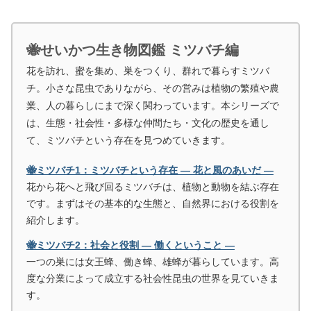
🐝せいかつ生き物図鑑 ミツバチ編
花を訪れ、蜜を集め、巣をつくり、群れで暮らすミツバ
チ。小さな昆虫でありながら、その営みは植物の繁殖や農
業、人の暮らしにまで深く関わっています。本シリーズで
は、生態・社会性・多様な仲間たち・文化の歴史を通し
て、ミツバチという存在を見つめていきます。
🐝ミツバチ1：ミツバチという存在 ― 花と風のあいだ ―
花から花へと飛び回るミツバチは、植物と動物を結ぶ存在
です。まずはその基本的な生態と、自然界における役割を
紹介します。
🐝ミツバチ2：社会と役割 ― 働くということ ―
一つの巣には女王蜂、働き蜂、雄蜂が暮らしています。高
度な分業によって成立する社会性昆虫の世界を見ていきま
す。