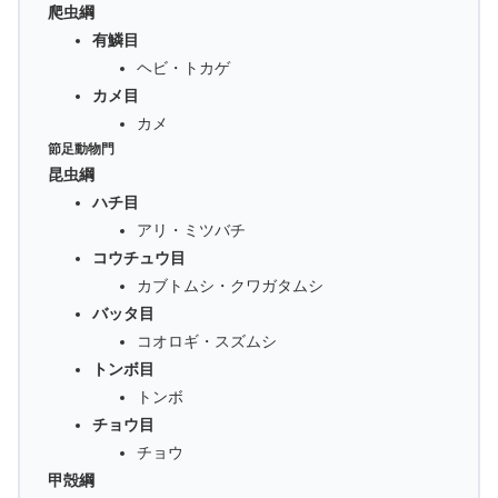
爬虫綱
有鱗目
ヘビ・トカゲ
カメ目
カメ
節足動物門
昆虫綱
ハチ目
アリ・ミツバチ
コウチュウ目
カブトムシ・クワガタムシ
バッタ目
コオロギ・スズムシ
トンボ目
トンボ
チョウ目
チョウ
甲殻綱