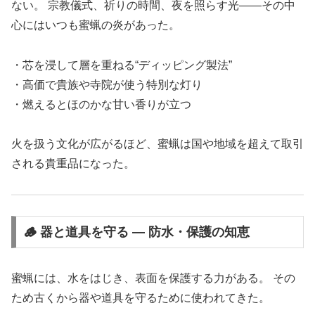
ない。 宗教儀式、祈りの時間、夜を照らす光――その中
心にはいつも蜜蝋の炎があった。
・芯を浸して層を重ねる“ディッピング製法”
・高価で貴族や寺院が使う特別な灯り
・燃えるとほのかな甘い香りが立つ
火を扱う文化が広がるほど、蜜蝋は国や地域を超えて取引
される貴重品になった。
🪵 器と道具を守る ― 防水・保護の知恵
蜜蝋には、水をはじき、表面を保護する力がある。 その
ため古くから器や道具を守るために使われてきた。