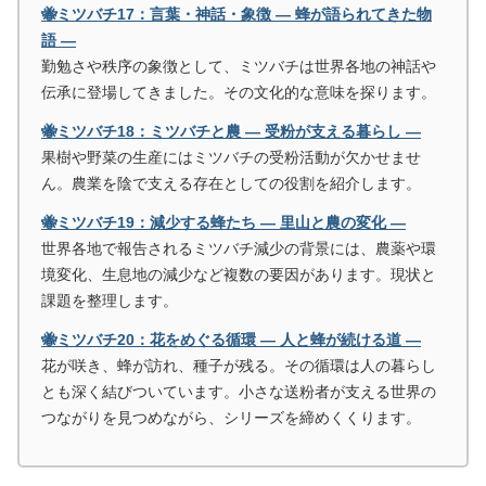
🐝ミツバチ17：言葉・神話・象徴 ― 蜂が語られてきた物
語 ―
勤勉さや秩序の象徴として、ミツバチは世界各地の神話や
伝承に登場してきました。その文化的な意味を探ります。
🐝ミツバチ18：ミツバチと農 ― 受粉が支える暮らし ―
果樹や野菜の生産にはミツバチの受粉活動が欠かせませ
ん。農業を陰で支える存在としての役割を紹介します。
🐝ミツバチ19：減少する蜂たち ― 里山と農の変化 ―
世界各地で報告されるミツバチ減少の背景には、農薬や環
境変化、生息地の減少など複数の要因があります。現状と
課題を整理します。
🐝ミツバチ20：花をめぐる循環 ― 人と蜂が続ける道 ―
花が咲き、蜂が訪れ、種子が残る。その循環は人の暮らし
とも深く結びついています。小さな送粉者が支える世界の
つながりを見つめながら、シリーズを締めくくります。