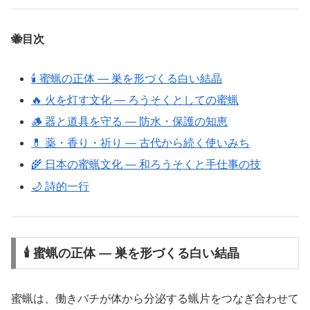
🐝目次
🕯 蜜蝋の正体 ― 巣を形づくる白い結晶
🔥 火を灯す文化 ― ろうそくとしての蜜蝋
🪵 器と道具を守る ― 防水・保護の知恵
💊 薬・香り・祈り ― 古代から続く使いみち
🌾 日本の蜜蝋文化 ― 和ろうそくと手仕事の技
🌙 詩的一行
🕯 蜜蝋の正体 ― 巣を形づくる白い結晶
蜜蝋は、働きバチが体から分泌する蝋片をつなぎ合わせて