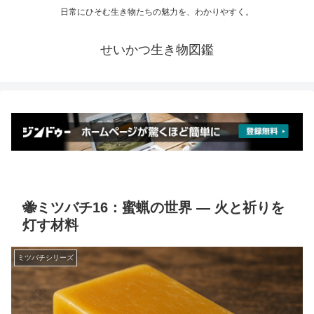
日常にひそむ生き物たちの魅力を、わかりやすく。
せいかつ生き物図鑑
🐝ミツバチ16：蜜蝋の世界 ― 火と祈りを
灯す材料
ミツバチシリーズ