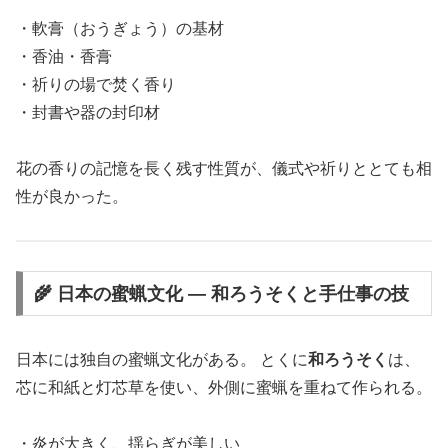
・軟膏（おうぎょう）の基材
・香油・香膏
・祈りの場で焚く香り
・封書や器の封印材
花の香りの記憶を長く残す性質が、儀式や祈りととても相
性が良かった。
🌾 日本の蜜蝋文化 ― 和ろうそくと手仕事の技
日本には独自の蜜蝋文化がある。 とくに
和ろうそく
は、
芯に和紙と灯芯草を使い、外側に蜜蝋を重ねて作られる。
・炎が大きく、揺らぎが美しい