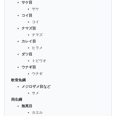
サケ目
サケ
コイ目
コイ
ナマズ目
ナマズ
カレイ目
ヒラメ
ダツ目
トビウオ
ウナギ目
ウナギ
軟骨魚綱
メジロザメ目など
サメ
両生綱
無尾目
カエル