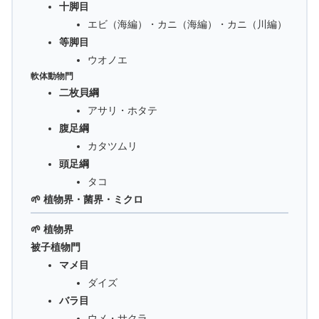
十脚目
エビ（海編）・カニ（海編）・カニ（川編）
等脚目
ウオノエ
軟体動物門
二枚貝綱
アサリ・ホタテ
腹足綱
カタツムリ
頭足綱
タコ
🌱 植物界・菌界・ミクロ
🌱 植物界
被子植物門
マメ目
ダイズ
バラ目
ウメ・サクラ