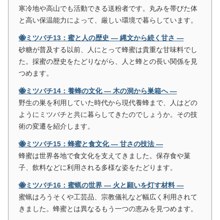
寒冷地や高山でも活動できる送粉者です。丸みを帯びた体
と高い保温能力によって、厳しい環境で暮らしています。
🐝ミツバチ13：蜜と人の歴史 ― 縄文から続く甘さ ―
砂糖が普及する以前、人にとって蜂蜜は貴重な甘味料でし
た。採蜜の歴史をたどりながら、人と蜂との長い関係を見
つめます。
🐝ミツバチ14：養蜂の文化 ― 木の洞から巣箱へ ―
野生の巣を利用していた時代から現代養蜂まで、人はどの
ようにミツバチと共に暮らしてきたのでしょうか。その技
術の変遷を紹介します。
🐝ミツバチ15：蜂蜜と食文化 ― 甘さの技法 ―
蜂蜜は世界各地で食文化を支えてきました。保存食や菓
子、飲料などに利用される多様な姿をたどります。
🐝ミツバチ16：蜜蝋の世界 ― 火と願いを灯す材料 ―
蜜蝋はろうそくや工芸品、宗教儀礼など幅広く利用されて
きました。蜂蜜とは異なるもう一つの恵みを見つめます。