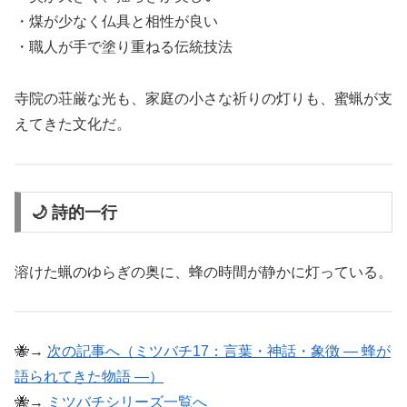
・煤が少なく仏具と相性が良い
・職人が手で塗り重ねる伝統技法
寺院の荘厳な光も、家庭の小さな祈りの灯りも、蜜蝋が支
えてきた文化だ。
🌙 詩的一行
溶けた蝋のゆらぎの奥に、蜂の時間が静かに灯っている。
🐝→
次の記事へ（ミツバチ17：言葉・神話・象徴 ― 蜂が
語られてきた物語 ―）
🐝→
ミツバチシリーズ一覧へ