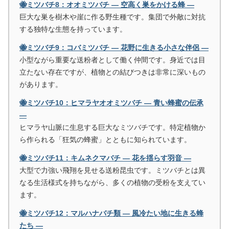
🐝ミツバチ8：オオミツバチ ― 空高く巣をかける蜂 ―
巨大な巣を樹木や崖に作る野生種です。集団で外敵に対抗
する独特な生態を持っています。
🐝ミツバチ9：コバミツバチ ― 花野に生きる小さな伴侶 ―
小型ながら重要な送粉者として働く仲間です。身近では目
立たない存在ですが、植物との結びつきは非常に深いもの
があります。
🐝ミツバチ10：ヒマラヤオオミツバチ ― 青い蜂蜜の伝承
―
ヒマラヤ山脈に生息する巨大なミツバチです。特定植物か
ら作られる「狂気の蜂蜜」とともに知られています。
🐝ミツバチ11：キムネクマバチ ― 花を揺らす羽音 ―
大型で力強い飛翔を見せる送粉昆虫です。ミツバチとは異
なる生活様式を持ちながら、多くの植物の受粉を支えてい
ます。
🐝ミツバチ12：マルハナバチ類 ― 風冷たい地に生きる蜂
たち ―