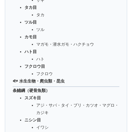
サギ
タカ目
タカ
ツル目
ツル
カモ目
マガモ・潜水ガモ・ハクチョウ
ハト目
ハト
フクロウ目
フクロウ
🐟 水生生物・爬虫類・昆虫
条鰭綱（硬骨魚類）
スズキ目
アジ・サバ・タイ・ブリ・カツオ・マグロ・
カジキ
ニシン目
イワシ