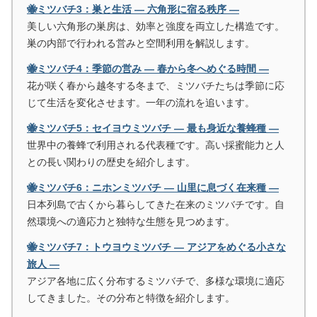
🐝ミツバチ3：巣と生活 ― 六角形に宿る秩序 ―
美しい六角形の巣房は、効率と強度を両立した構造です。
巣の内部で行われる営みと空間利用を解説します。
🐝ミツバチ4：季節の営み ― 春から冬へめぐる時間 ―
花が咲く春から越冬する冬まで、ミツバチたちは季節に応
じて生活を変化させます。一年の流れを追います。
🐝ミツバチ5：セイヨウミツバチ ― 最も身近な養蜂種 ―
世界中の養蜂で利用される代表種です。高い採蜜能力と人
との長い関わりの歴史を紹介します。
🐝ミツバチ6：ニホンミツバチ ― 山里に息づく在来種 ―
日本列島で古くから暮らしてきた在来のミツバチです。自
然環境への適応力と独特な生態を見つめます。
🐝ミツバチ7：トウヨウミツバチ ― アジアをめぐる小さな
旅人 ―
アジア各地に広く分布するミツバチで、多様な環境に適応
してきました。その分布と特徴を紹介します。