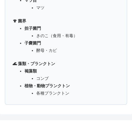
マツ目
マツ
🍄 菌界
担子菌門
きのこ（食用・有毒）
子嚢菌門
酵母・カビ
🌊 藻類・プランクトン
褐藻類
コンブ
植物・動物プランクトン
各種プランクトン