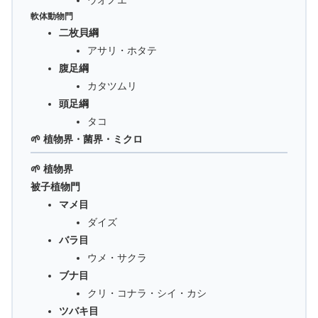
ウオノエ
軟体動物門
二枚貝綱
アサリ・ホタテ
腹足綱
カタツムリ
頭足綱
タコ
🌱 植物界・菌界・ミクロ
🌱 植物界
被子植物門
マメ目
ダイズ
バラ目
ウメ・サクラ
ブナ目
クリ・コナラ・シイ・カシ
ツバキ目