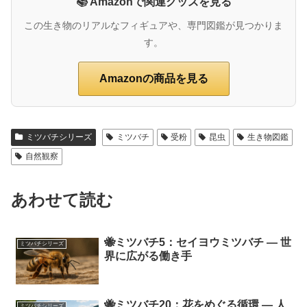
📚 Amazonで関連グッズを見る
この生き物のリアルなフィギュアや、専門図鑑が見つかりま
す。
Amazonの商品を見る
ミツバチシリーズ
ミツバチ
受粉
昆虫
生き物図鑑
自然観察
あわせて読む
🐝ミツバチ5：セイヨウミツバチ ― 世
ミツバチシリーズ
界に広がる働き手
🐝ミツバチ20：花をめぐる循環 ― 人
ミツバチシリーズ