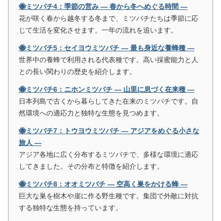
🐝ミツバチ4：季節の営み ― 春から冬へめぐる時間 ―
花が咲く春から越冬する冬まで、ミツバチたちは季節に応
じて生活を変化させます。一年の流れを追います。
🐝ミツバチ5：セイヨウミツバチ ― 最も身近な養蜂種 ―
世界中の養蜂で利用される代表種です。高い採蜜能力と人
との長い関わりの歴史を紹介します。
🐝ミツバチ6：ニホンミツバチ ― 山里に息づく在来種 ―
日本列島で古くから暮らしてきた在来のミツバチです。自
然環境への適応力と独特な生態を見つめます。
🐝ミツバチ7：トウヨウミツバチ ― アジアをめぐる小さな
旅人 ―
アジア各地に広く分布するミツバチで、多様な環境に適応
してきました。その分布と特徴を紹介します。
🐝ミツバチ8：オオミツバチ ― 空高く巣をかける蜂 ―
巨大な巣を樹木や崖に作る野生種です。集団で外敵に対抗
する独特な生態を持っています。