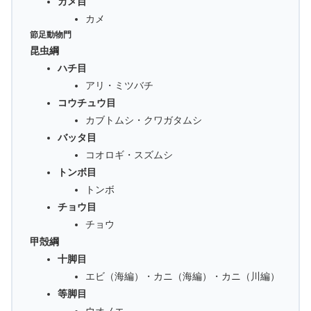
カメ目
カメ
節足動物門
昆虫綱
ハチ目
アリ・ミツバチ
コウチュウ目
カブトムシ・クワガタムシ
バッタ目
コオロギ・スズムシ
トンボ目
トンボ
チョウ目
チョウ
甲殻綱
十脚目
エビ（海編）・カニ（海編）・カニ（川編）
等脚目