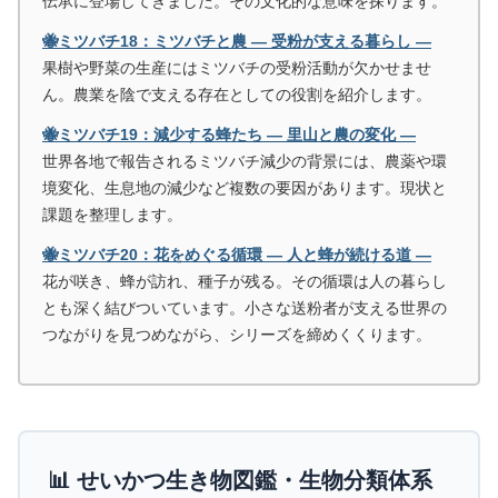
伝承に登場してきました。その文化的な意味を探ります。
🐝ミツバチ18：ミツバチと農 ― 受粉が支える暮らし ―
果樹や野菜の生産にはミツバチの受粉活動が欠かせませ
ん。農業を陰で支える存在としての役割を紹介します。
🐝ミツバチ19：減少する蜂たち ― 里山と農の変化 ―
世界各地で報告されるミツバチ減少の背景には、農薬や環
境変化、生息地の減少など複数の要因があります。現状と
課題を整理します。
🐝ミツバチ20：花をめぐる循環 ― 人と蜂が続ける道 ―
花が咲き、蜂が訪れ、種子が残る。その循環は人の暮らし
とも深く結びついています。小さな送粉者が支える世界の
つながりを見つめながら、シリーズを締めくくります。
📊 せいかつ生き物図鑑・生物分類体系