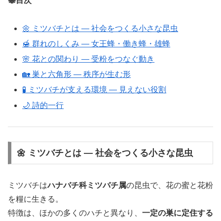
🐝目次
🌼 ミツバチとは ― 社会をつくる小さな昆虫
🍯 群れのしくみ ― 女王蜂・働き蜂・雄蜂
🌸 花との関わり ― 受粉をつなぐ動き
🏡 巣と六角形 ― 秩序が生む形
🧪 ミツバチが支える環境 ― 見えない役割
🌙 詩的一行
🌼 ミツバチとは ― 社会をつくる小さな昆虫
ミツバチは
ハナバチ科ミツバチ属
の昆虫で、花の蜜と花粉
を糧に生きる。
特徴は、ほかの多くのハチと異なり、
一定の巣に定住する