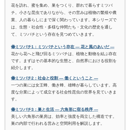
花を訪れ、蜜を集め、巣をつくり、群れで暮らすミツバ
チ。小さな昆虫でありながら、その営みは植物の繁殖や農
業、人の暮らしにまで深く関わっています。本シリーズで
は、生態・社会性・多様な仲間たち・文化の歴史を通し
て、ミツバチという存在を見つめていきます。
🐝ミツバチ1：ミツバチという存在 ― 花と風のあいだ ―
花から花へと飛び回るミツバチは、植物と動物を結ぶ存在
です。まずはその基本的な生態と、自然界における役割を
紹介します。
🐝ミツバチ2：社会と役割 ― 働くということ ―
一つの巣には女王蜂、働き蜂、雄蜂が暮らしています。高
度な分業によって成立する社会性昆虫の世界を見ていきま
す。
🐝ミツバチ3：巣と生活 ― 六角形に宿る秩序 ―
美しい六角形の巣房は、効率と強度を両立した構造です。
巣の内部で行われる営みと空間利用を解説します。