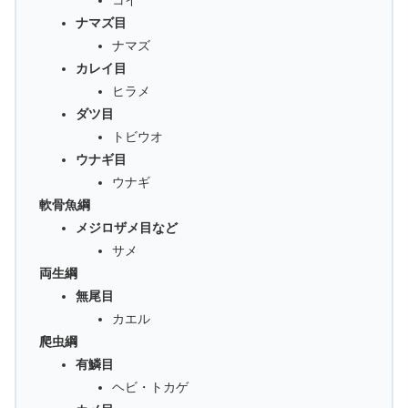
コイ
ナマズ目
ナマズ
カレイ目
ヒラメ
ダツ目
トビウオ
ウナギ目
ウナギ
軟骨魚綱
メジロザメ目など
サメ
両生綱
無尾目
カエル
爬虫綱
有鱗目
ヘビ・トカゲ