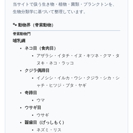
当サイトで扱う生き物・植物・菌類・プランクトンを、
生物分類学に基づいて整理しています。
🐾 動物界（脊索動物）
脊索動物門
哺乳綱
ネコ目（食肉目）
アザラシ・イタチ・イヌ・キツネ・クマ・タ
ヌキ・ネコ・ラッコ
クジラ偶蹄目
イノシシ・イルカ・ウシ・クジラ・シカ・シ
ャチ・ヒツジ・ブタ・ヤギ
奇蹄目
ウマ
ウサギ目
ウサギ
齧歯目（げっしもく）
ネズミ・リス