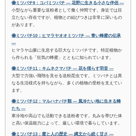
🐝ミツバチ9：コバミツバチ ― 花野に生きる小さな伴侶 ―
小型ながら重要な送粉者として働く仲間です。身近では目
立たない存在ですが、植物との結びつきは非常に深いもの
があります。
🐝ミツバチ10：ヒマラヤオオミツバチ ― 青い蜂蜜の伝承
―
ヒマラヤ山脈に生息する巨大なミツバチです。特定植物か
ら作られる「狂気の蜂蜜」とともに知られています。
🐝ミツバチ11：キムネクマバチ ― 花を揺らす羽音 ―
大型で力強い飛翔を見せる送粉昆虫です。ミツバチとは異
なる生活様式を持ちながら、多くの植物の受粉を支えてい
ます。
🐝ミツバチ12：マルハナバチ類 ― 風冷たい地に生きる蜂
たち ―
寒冷地や高山でも活動できる送粉者です。丸みを帯びた体
と高い保温能力によって、厳しい環境で暮らしています。
🐝ミツバチ13：蜜と人の歴史 ― 縄文から続く甘さ ―