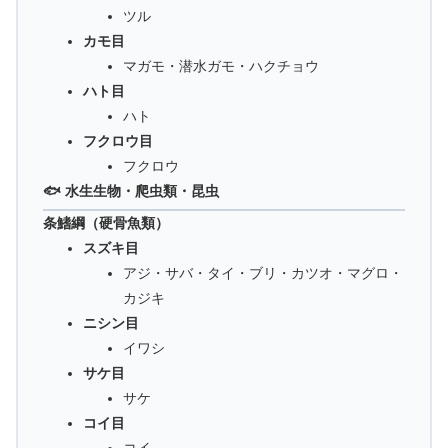
ツル
カモ目
マガモ・潜水ガモ・ハクチョウ
ハト目
ハト
フクロウ目
フクロウ
🐟 水生生物・爬虫類・昆虫
条鰭綱（硬骨魚類）
スズキ目
アジ・サバ・タイ・ブリ・カツオ・マグロ・
カジキ
ニシン目
イワシ
サケ目
サケ
コイ目