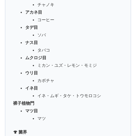
チャノキ
アカネ目
コーヒー
タデ目
ソバ
ナス目
タバコ
ムクロジ目
ミカン・ユズ・レモン・モミジ
ウリ目
カボチャ
イネ目
イネ・ムギ・タケ・トウモロコシ
裸子植物門
マツ目
マツ
🍄 菌界