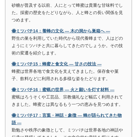
砂糖が普及する以前、人にとって蜂蜜は貴重な甘味料でし
た。採蜜の歴史をたどりながら、人と蜂との長い関係を見
つめます。
🐝ミツバチ14：養蜂の文化 ― 木の洞から巣箱へ ―
野生の巣を利用していた時代から現代養蜂まで、人はどの
ようにミツバチと共に暮らしてきたのでしょうか。その技
術の変遷を紹介します。
🐝ミツバチ15：蜂蜜と食文化 ― 甘さの技法 ―
蜂蜜は世界各地で食文化を支えてきました。保存食や菓
子、飲料などに利用される多様な姿をたどります。
🐝ミツバチ16：蜜蝋の世界 ― 火と願いを灯す材料 ―
蜜蝋はろうそくや工芸品、宗教儀礼など幅広く利用されて
きました。蜂蜜とは異なるもう一つの恵みを見つめます。
🐝ミツバチ17：言葉・神話・象徴 ― 蜂が語られてきた物
語 ―
勤勉さや秩序の象徴として、ミツバチは世界各地の神話や