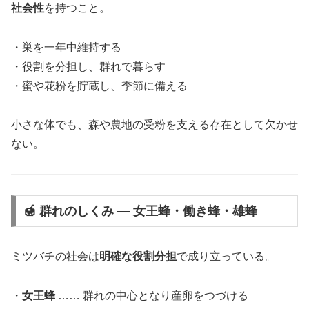
社会性
を持つこと。
・巣を一年中維持する
・役割を分担し、群れで暮らす
・蜜や花粉を貯蔵し、季節に備える
小さな体でも、森や農地の受粉を支える存在として欠かせ
ない。
🍯 群れのしくみ ― 女王蜂・働き蜂・雄蜂
ミツバチの社会は
明確な役割分担
で成り立っている。
・
女王蜂
…… 群れの中心となり産卵をつづける