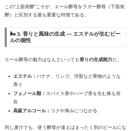
この“上面発酵”こそが、エール酵母をラガー酵母（下面発
酵）と区別する最も重要な特徴である。
🌬️ 3. 香りと風味の生成 ― エステルが生むビー
ルの個性
エール酵母の魅力はなんといっても
香りの生成能力
だ。
エステル：
バナナ、リンゴ、洋梨など果物のような
香り
フェノール類：
スパイス香やハーブ香を生む株も存
在
高級アルコール：
コクや厚みにつながる
同じ麦汁でも、使う酵母が違えばまったく別のビールにな