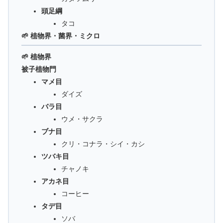
頭足綱
タコ
🌱 植物界・菌界・ミクロ
🌱 植物界
被子植物門
マメ目
ダイズ
バラ目
ウメ・サクラ
ブナ目
クリ・コナラ・シイ・カシ
ツバキ目
チャノキ
アカネ目
コーヒー
タデ目
ソバ