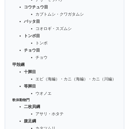
コウチュウ目
カブトムシ・クワガタムシ
バッタ目
コオロギ・スズムシ
トンボ目
トンボ
チョウ目
チョウ
甲殻綱
十脚目
エビ（海編）・カニ（海編）・カニ（川編）
等脚目
ウオノエ
軟体動物門
二枚貝綱
アサリ・ホタテ
腹足綱
カタツムリ