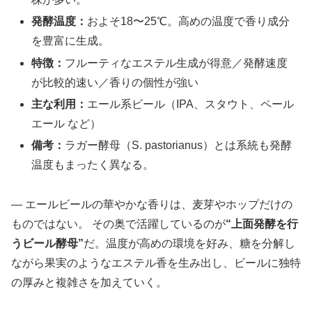
発酵温度：
およそ18〜25℃。高めの温度で香り成分
を豊富に生成。
特徴：
フルーティなエステル生成が得意／発酵速度
が比較的速い／香りの個性が強い
主な利用：
エール系ビール（IPA、スタウト、ペール
エール など）
備考：
ラガー酵母（S. pastorianus）とは系統も発酵
温度もまったく異なる。
― エールビールの華やかな香りは、麦芽やホップだけの
ものではない。 その奥で活躍しているのが
“上面発酵を行
うビール酵母”
だ。温度が高めの環境を好み、糖を分解し
ながら果実のようなエステル香を生み出し、ビールに独特
の厚みと複雑さを加えていく。