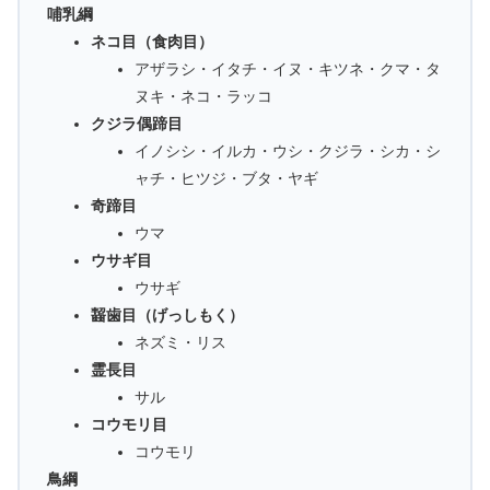
哺乳綱
ネコ目（食肉目）
アザラシ・イタチ・イヌ・キツネ・クマ・タ
ヌキ・ネコ・ラッコ
クジラ偶蹄目
イノシシ・イルカ・ウシ・クジラ・シカ・シ
ャチ・ヒツジ・ブタ・ヤギ
奇蹄目
ウマ
ウサギ目
ウサギ
齧歯目（げっしもく）
ネズミ・リス
霊長目
サル
コウモリ目
コウモリ
鳥綱