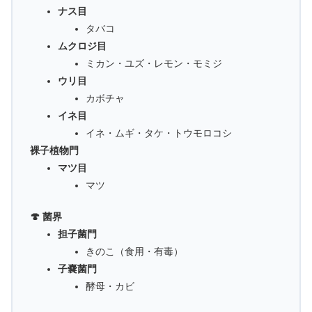
ナス目
タバコ
ムクロジ目
ミカン・ユズ・レモン・モミジ
ウリ目
カボチャ
イネ目
イネ・ムギ・タケ・トウモロコシ
裸子植物門
マツ目
マツ
🍄 菌界
担子菌門
きのこ（食用・有毒）
子嚢菌門
酵母・カビ