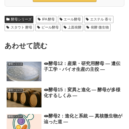
酵母シリーズ
IPA 酵母
エール酵母
エステル 香り
スタウト 酵母
ビール酵母
上面発酵
発酵 微生物
あわせて読む
🧫酵母12：産業・研究用酵母 ― 遺伝
酵母シリーズ
子工学・バイオ生産の主役 ―
🧫酵母15：変異と進化 ― 酵母が多様
酵母シリーズ
化するしくみ ―
🧫酵母2：進化と系統 ― 真核微生物が
酵母シリーズ
辿った道 ―