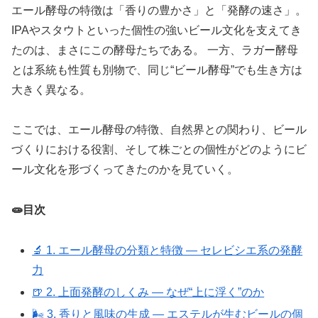
エール酵母の特徴は「香りの豊かさ」と「発酵の速さ」。
IPAやスタウトといった個性の強いビール文化を支えてき
たのは、まさにこの酵母たちである。 一方、ラガー酵母
とは系統も性質も別物で、同じ“ビール酵母”でも生き方は
大きく異なる。
ここでは、エール酵母の特徴、自然界との関わり、ビール
づくりにおける役割、そして株ごとの個性がどのようにビ
ール文化を形づくってきたのかを見ていく。
🧫目次
🔬 1. エール酵母の分類と特徴 ― セレビシエ系の発酵
力
🍺 2. 上面発酵のしくみ ― なぜ“上に浮く”のか
🌬️ 3. 香りと風味の生成 ― エステルが生むビールの個