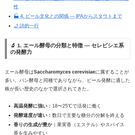
性
🏭 4. ビール文化との関係 ― IPAからスタウトまで
🌙 詩的一行
🔬 1. エール酵母の分類と特徴 ― セレビシエ系
の発酵力
エール酵母は
Saccharomyces cerevisiae
に属することが
多い。パン酵母と同種でありながら、ビール発酵に適した
株が長い歴史のなかで選択されてきた。
高温発酵に強い：
18〜25℃で活発に働く
発酵速度が速い：
数日で主要な糖分の分解を終える
香りの生成が豊か：
果実香（エステル）やスパイス
香を生みやすい