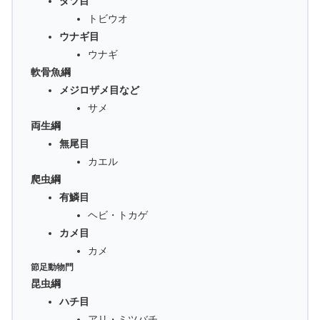
ダツ目
トビウオ
ウナギ目
ウナギ
軟骨魚綱
メジロザメ目など
サメ
両生綱
無尾目
カエル
爬虫綱
有鱗目
ヘビ・トカゲ
カメ目
カメ
節足動物門
昆虫綱
ハチ目
アリ・ミツバチ