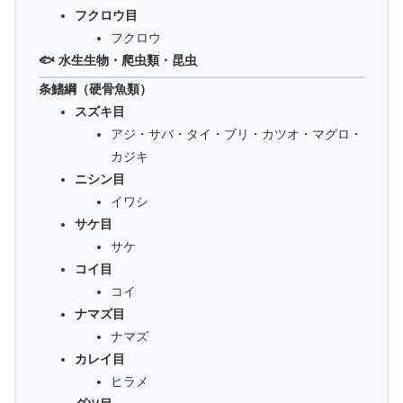
フクロウ目
フクロウ
🐟 水生生物・爬虫類・昆虫
条鰭綱（硬骨魚類）
スズキ目
アジ・サバ・タイ・ブリ・カツオ・マグロ・
カジキ
ニシン目
イワシ
サケ目
サケ
コイ目
コイ
ナマズ目
ナマズ
カレイ目
ヒラメ