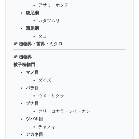
アサリ・ホタテ
腹足綱
カタツムリ
頭足綱
タコ
🌱 植物界・菌界・ミクロ
🌱 植物界
被子植物門
マメ目
ダイズ
バラ目
ウメ・サクラ
ブナ目
クリ・コナラ・シイ・カシ
ツバキ目
チャノキ
アカネ目