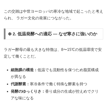
この交雑は中世ヨーロッパの寒冷な地域で起こったと考え
られ、 ラガー文化の発展につながった。
❄️ 2. 低温発酵への適応 ― なぜ寒さに強いのか
ラガー酵母の最も大きな特徴は、8〜15℃の低温環境で安
定して働くことだ。
細胞膜の構造：
低温でも流動性を保つため脂質構成
が異なる
代謝酵素：
寒冷条件で働く特殊な酵素を持つ
発酵のゆっくりさ：
香り成分の生成が控えめでクリ
アな味になる