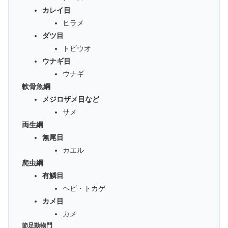
カレイ目
ヒラメ
ダツ目
トビウオ
ウナギ目
ウナギ
軟骨魚綱
メジロザメ目など
サメ
両生綱
無尾目
カエル
爬虫綱
有鱗目
ヘビ・トカゲ
カメ目
カメ
節足動物門