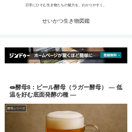
日常にひそむ生き物たちの魅力を、わかりやすく。
せいかつ生き物図鑑
🧫酵母8：ビール酵母（ラガー酵母） ― 低
温を好む底面発酵の種 ―
酵母シリーズ