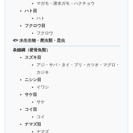
マガモ・潜水ガモ・ハクチョウ
ハト目
ハト
フクロウ目
フクロウ
🐟 水生生物・爬虫類・昆虫
条鰭綱（硬骨魚類）
スズキ目
アジ・サバ・タイ・ブリ・カツオ・マグロ・
カジキ
ニシン目
イワシ
サケ目
サケ
コイ目
コイ
ナマズ目
ナマズ