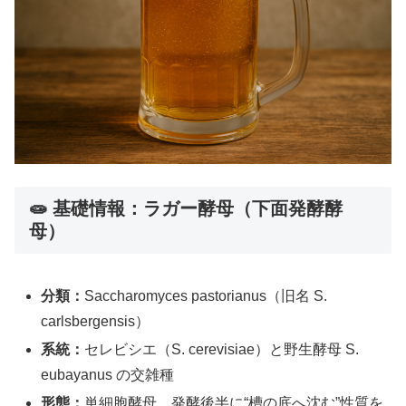
🧫 基礎情報：ラガー酵母（下面発酵酵
母）
分類：
Saccharomyces pastorianus（旧名 S.
carlsbergensis）
系統：
セレビシエ（S. cerevisiae）と野生酵母 S.
eubayanus の交雑種
形態：
単細胞酵母。発酵後半に“槽の底へ沈む”性質を