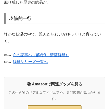
織り成した歴史の結晶だ。
🌙 詩的一行
静かな低温の中で、澄んだ味わいがゆっくりと育ってい
く。
🧫→
次の記事へ（酵母9：清酒酵母）
🧫→
酵母シリーズ一覧へ
📚 Amazonで関連グッズを見る
この生き物のリアルなフィギュアや、専門図鑑が見つかりま
す。