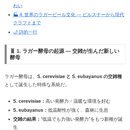
わい
🏭 4. 世界のラガービール文化 ― ピルスナーから現代
クラフトまで
🌙 詩的一行
🧬 1. ラガー酵母の起源 ― 交雑が生んだ新しい
酵母
ラガー酵母は、
S. cerevisiae と S. eubayanus の交雑種
として誕生した特殊な系統だ。
S. cerevisiae：
高い発酵力・温暖な環境を好む
S. eubayanus：
低温耐性が強く、森林に生息
交雑の結果：
“低温でも力強い発酵力”をもつ新種が誕
生