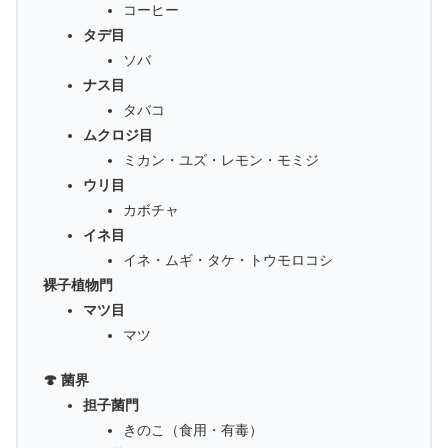
コーヒー
タデ目
ソバ
ナス目
タバコ
ムクロジ目
ミカン・ユズ・レモン・モミジ
ウリ目
カボチャ
イネ目
イネ・ムギ・タケ・トウモロコシ
裸子植物門
マツ目
マツ
🍄 菌界
担子菌門
きのこ（食用・有毒）