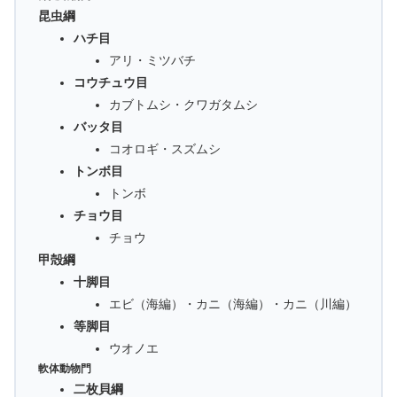
昆虫綱
ハチ目
アリ・ミツバチ
コウチュウ目
カブトムシ・クワガタムシ
バッタ目
コオロギ・スズムシ
トンボ目
トンボ
チョウ目
チョウ
甲殻綱
十脚目
エビ（海編）・カニ（海編）・カニ（川編）
等脚目
ウオノエ
軟体動物門
二枚貝綱