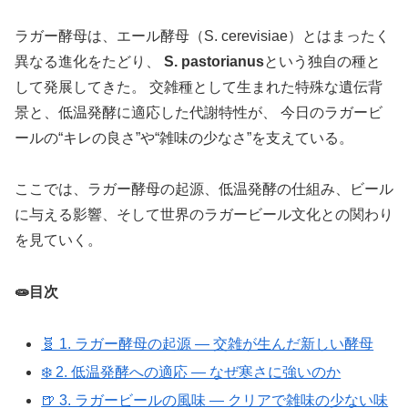
ラガー酵母は、エール酵母（S. cerevisiae）とはまったく
異なる進化をたどり、
S. pastorianus
という独自の種と
して発展してきた。 交雑種として生まれた特殊な遺伝背
景と、低温発酵に適応した代謝特性が、 今日のラガービ
ールの“キレの良さ”や“雑味の少なさ”を支えている。
ここでは、ラガー酵母の起源、低温発酵の仕組み、ビール
に与える影響、そして世界のラガービール文化との関わり
を見ていく。
🧫目次
🧬 1. ラガー酵母の起源 ― 交雑が生んだ新しい酵母
❄️ 2. 低温発酵への適応 ― なぜ寒さに強いのか
🍺 3. ラガービールの風味 ― クリアで雑味の少ない味