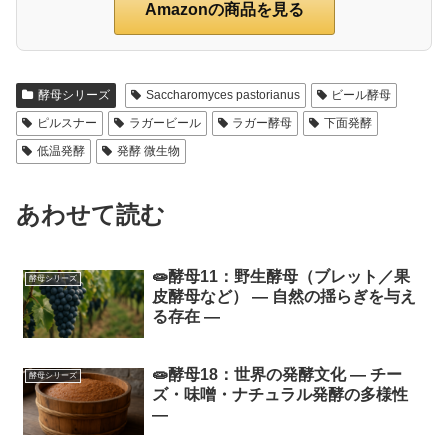
Amazonの商品を見る
酵母シリーズ
Saccharomyces pastorianus
ビール酵母
ピルスナー
ラガービール
ラガー酵母
下面発酵
低温発酵
発酵 微生物
あわせて読む
🧫酵母11：野生酵母（ブレット／果
酵母シリーズ
皮酵母など） ― 自然の揺らぎを与え
る存在 ―
🧫酵母18：世界の発酵文化 ― チー
酵母シリーズ
ズ・味噌・ナチュラル発酵の多様性
―