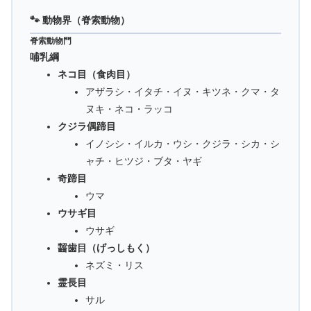
🐾 動物界（脊索動物）
脊索動物門
哺乳綱
ネコ目（食肉目）
アザラシ・イタチ・イヌ・キツネ・クマ・タ
ヌキ・ネコ・ラッコ
クジラ偶蹄目
イノシシ・イルカ・ウシ・クジラ・シカ・シ
ャチ・ヒツジ・ブタ・ヤギ
奇蹄目
ウマ
ウサギ目
ウサギ
齧歯目（げっしもく）
ネズミ・リス
霊長目
サル