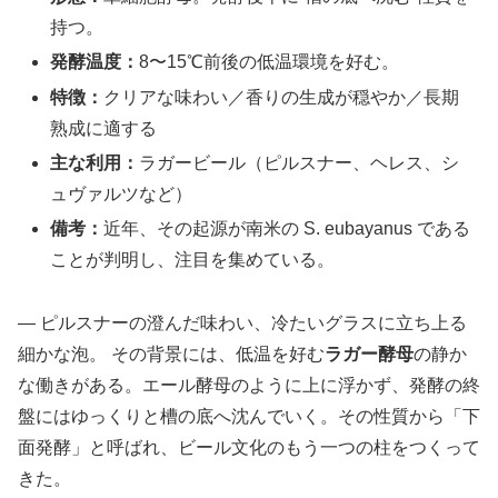
持つ。
発酵温度：
8〜15℃前後の低温環境を好む。
特徴：
クリアな味わい／香りの生成が穏やか／長期
熟成に適する
主な利用：
ラガービール（ピルスナー、ヘレス、シ
ュヴァルツなど）
備考：
近年、その起源が南米の S. eubayanus である
ことが判明し、注目を集めている。
― ピルスナーの澄んだ味わい、冷たいグラスに立ち上る
細かな泡。 その背景には、低温を好む
ラガー酵母
の静か
な働きがある。エール酵母のように上に浮かず、発酵の終
盤にはゆっくりと槽の底へ沈んでいく。その性質から「下
面発酵」と呼ばれ、ビール文化のもう一つの柱をつくって
きた。