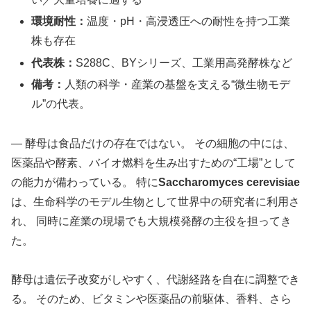
環境耐性：
温度・pH・高浸透圧への耐性を持つ工業
株も存在
代表株：
S288C、BYシリーズ、工業用高発酵株など
備考：
人類の科学・産業の基盤を支える“微生物モデ
ル”の代表。
― 酵母は食品だけの存在ではない。 その細胞の中には、
医薬品や酵素、バイオ燃料を生み出すための“工場”として
の能力が備わっている。 特に
Saccharomyces cerevisiae
は、生命科学のモデル生物として世界中の研究者に利用さ
れ、 同時に産業の現場でも大規模発酵の主役を担ってき
た。
酵母は遺伝子改変がしやすく、代謝経路を自在に調整でき
る。 そのため、ビタミンや医薬品の前駆体、香料、さら