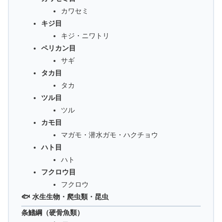
カワセミ
キジ目
キジ・ニワトリ
ペリカン目
サギ
タカ目
タカ
ツル目
ツル
カモ目
マガモ・潜水ガモ・ハクチョウ
ハト目
ハト
フクロウ目
フクロウ
🐟 水生生物・爬虫類・昆虫
条鰭綱（硬骨魚類）