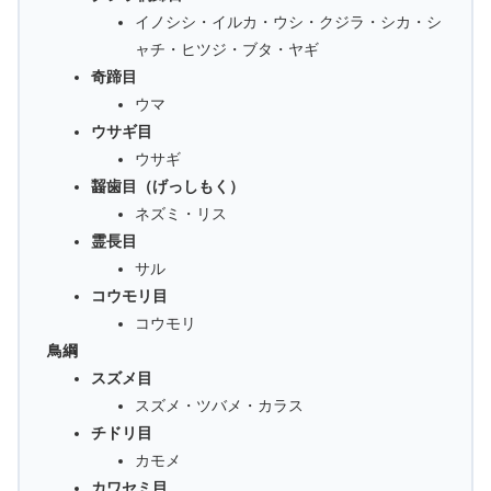
イノシシ・イルカ・ウシ・クジラ・シカ・シ
ャチ・ヒツジ・ブタ・ヤギ
奇蹄目
ウマ
ウサギ目
ウサギ
齧歯目（げっしもく）
ネズミ・リス
霊長目
サル
コウモリ目
コウモリ
鳥綱
スズメ目
スズメ・ツバメ・カラス
チドリ目
カモメ
カワセミ目