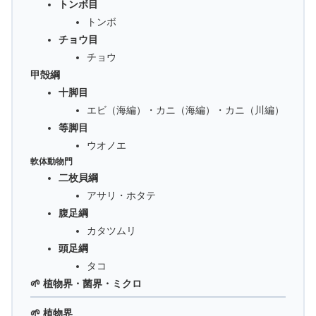
トンボ目
トンボ
チョウ目
チョウ
甲殻綱
十脚目
エビ（海編）・カニ（海編）・カニ（川編）
等脚目
ウオノエ
軟体動物門
二枚貝綱
アサリ・ホタテ
腹足綱
カタツムリ
頭足綱
タコ
🌱 植物界・菌界・ミクロ
🌱 植物界