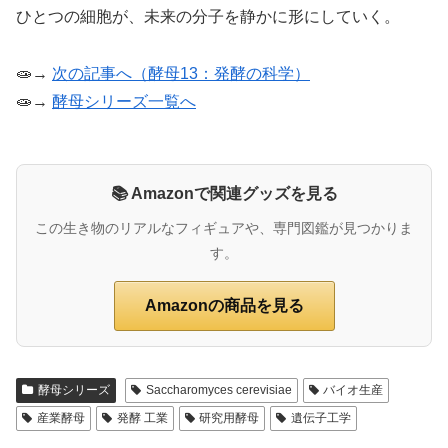
ひとつの細胞が、未来の分子を静かに形にしていく。
🧫→
次の記事へ（酵母13：発酵の科学）
🧫→
酵母シリーズ一覧へ
📚 Amazonで関連グッズを見る
この生き物のリアルなフィギュアや、専門図鑑が見つかりま
す。
Amazonの商品を見る
酵母シリーズ
Saccharomyces cerevisiae
バイオ生産
産業酵母
発酵 工業
研究用酵母
遺伝子工学