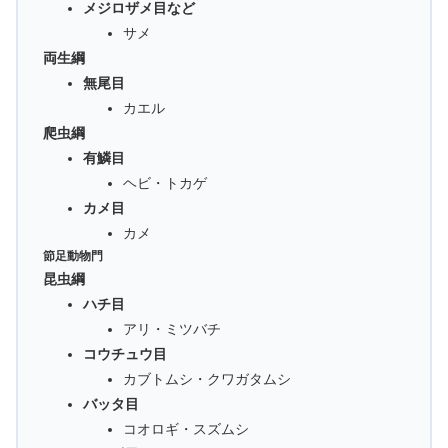
メジロザメ目など
サメ
両生綱
無尾目
カエル
爬虫綱
有鱗目
ヘビ・トカゲ
カメ目
カメ
節足動物門
昆虫綱
ハチ目
アリ・ミツバチ
コウチュウ目
カブトムシ・クワガタムシ
バッタ目
コオロギ・スズムシ