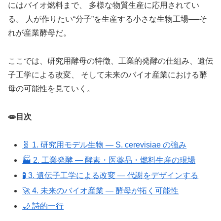
にはバイオ燃料まで、 多様な物質生産に応用されてい
る。 人が作りたい“分子”を生産する小さな生物工場──そ
れが産業酵母だ。
ここでは、研究用酵母の特徴、工業的発酵の仕組み、遺伝
子工学による改変、 そして未来のバイオ産業における酵
母の可能性を見ていく。
🧫目次
🧬 1. 研究用モデル生物 ― S. cerevisiae の強み
🏭 2. 工業発酵 ― 酵素・医薬品・燃料生産の現場
🧪 3. 遺伝子工学による改変 ― 代謝をデザインする
🚀 4. 未来のバイオ産業 ― 酵母が拓く可能性
🌙 詩的一行