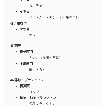
カボチャ
イネ目
イネ・ムギ・タケ・トウモロコシ
裸子植物門
マツ目
マツ
🍄 菌界
担子菌門
きのこ（食用・有毒）
子嚢菌門
酵母・カビ
🌊 藻類・プランクトン
褐藻類
コンブ
植物・動物プランクトン
各種プランクトン