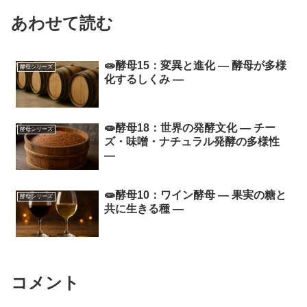
あわせて読む
🧫酵母15：変異と進化 ― 酵母が多様
酵母シリーズ
化するしくみ ―
🧫酵母18：世界の発酵文化 ― チー
酵母シリーズ
ズ・味噌・ナチュラル発酵の多様性
―
🧫酵母10：ワイン酵母 ― 果実の糖と
酵母シリーズ
共に生きる種 ―
コメント