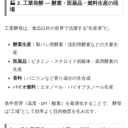
🏭 2. 工業発酵 ― 酵素・医薬品・燃料生産の現
場
工業酵母は、食品以外の世界で活躍する“生産者”だ。
酵素生産：
製パン用酵素・洗剤用酵素などの大量生
産
医薬品：
ビタミン・ステロイド前駆体・薬用酵素の
生産
香料：
バニリンなど香り成分の生合成
バイオ燃料：
エタノール・バイオブタノール生産
条件管理（温度・pH・酸素）を最適化することで、 酵母
は“工場”として効率よく目的物質を生み出す。