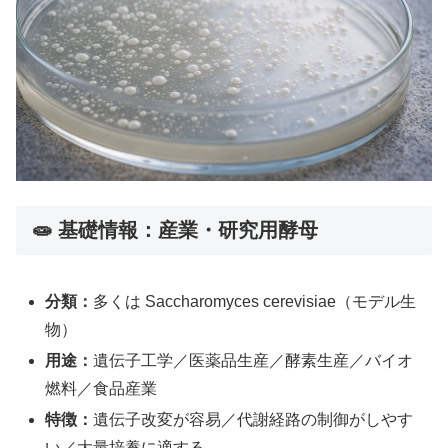
🧫 基礎情報：産業・研究用酵母
分類：
多くは Saccharomyces cerevisiae（モデル生
物）
用途：
遺伝子工学／医薬品生産／酵素生産／バイオ
燃料／食品産業
特徴：
遺伝子改変が容易／代謝経路の制御がしやす
い／大量培養に適する