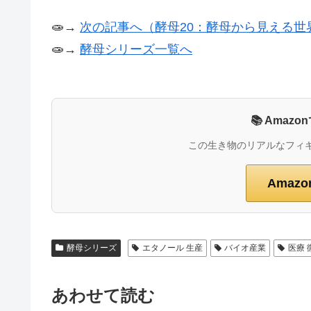
🧫→
次の記事へ（酵母20：酵母から見える世
🧫→
酵母シリーズ一覧へ
📚 Ama
この生き物のリアルなフィ
Amaz
酵母シリーズ
エタノール 生産
バイオ産業
医療 
あわせて読む