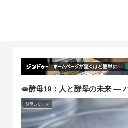
🧫酵母19：人と酵母の未来 ―
酵母シリーズ