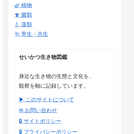
🌿 植物
🍄 菌類
💧 藻類
🪱 寄生・共生
せいかつ生き物図鑑
身近な生き物の生態と文化を、
観察を軸に記録しています。
▶ このサイトについて
✉ お問い合わせ
🔒 サイトポリシー
🔒 プライバシーポリシー