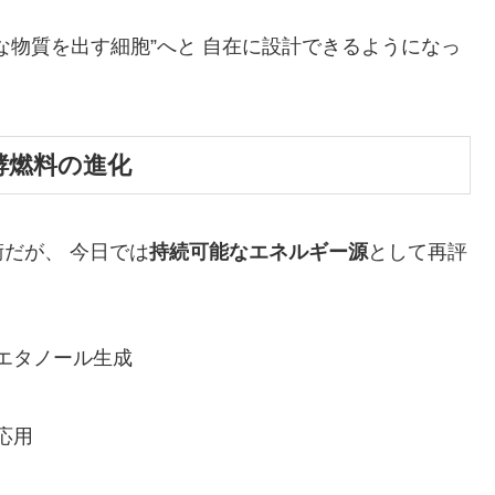
な物質を出す細胞”へと 自在に設計できるようになっ
発酵燃料の進化
だが、 今日では
持続可能なエネルギー源
として再評
エタノール生成
応用