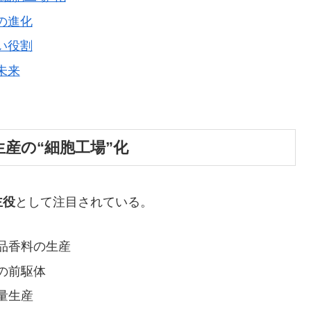
料の進化
しい役割
未来
質生産の“細胞工場”化
主役
として注目されている。
品香料の生産
の前駆体
量生産