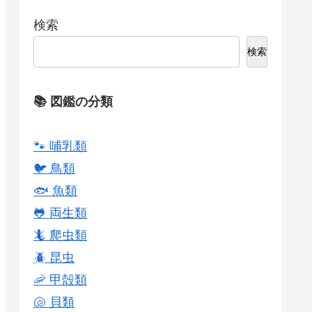
検索
検索
📚 図鑑の分類
🐾 哺乳類
🐦 鳥類
🐟 魚類
🐸 両生類
🦎 爬虫類
🪲 昆虫
🦐 甲殻類
🐚 貝類