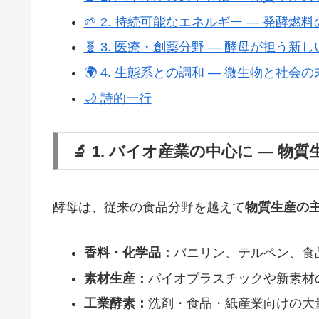
🌱 2. 持続可能なエネルギー ― 発酵燃
🧬 3. 医療・創薬分野 ― 酵母が担う新
🌍 4. 生態系との調和 ― 微生物と社会の
🌙 詩的一行
🔬 1. バイオ産業の中心に ― 物
酵母は、従来の食品分野を越えて
物質生産の
香料・化学品：
バニリン、テルペン、食
素材生産：
バイオプラスチックや新素材
工業酵素：
洗剤・食品・紙産業向けの大