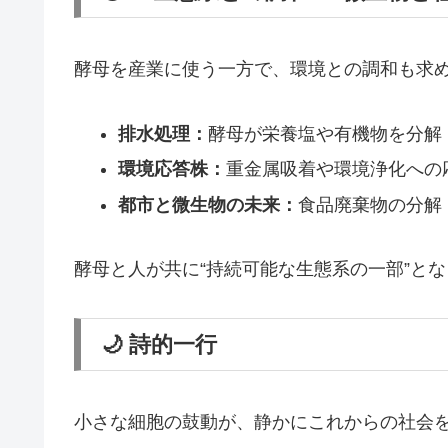
酵母を産業に使う一方で、環境との調和も求
排水処理：
酵母が栄養塩や有機物を分解
環境応答株：
重金属吸着や環境浄化への
都市と微生物の未来：
食品廃棄物の分解
酵母と人が共に“持続可能な生態系の一部”と
🌙 詩的一行
小さな細胞の鼓動が、静かにこれからの社会