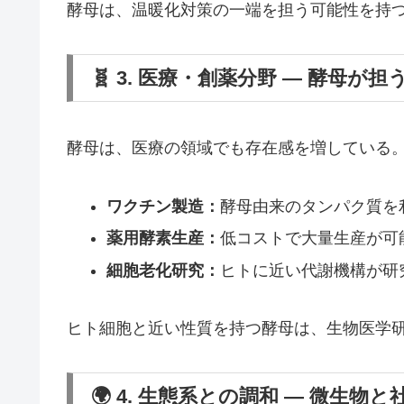
酵母は、温暖化対策の一端を担う可能性を持
🧬 3. 医療・創薬分野 ― 酵母が
酵母は、医療の領域でも存在感を増している
ワクチン製造：
酵母由来のタンパク質を
薬用酵素生産：
低コストで大量生産が可
細胞老化研究：
ヒトに近い代謝機構が研
ヒト細胞と近い性質を持つ酵母は、生物医学
🌍 4. 生態系との調和 ― 微生物