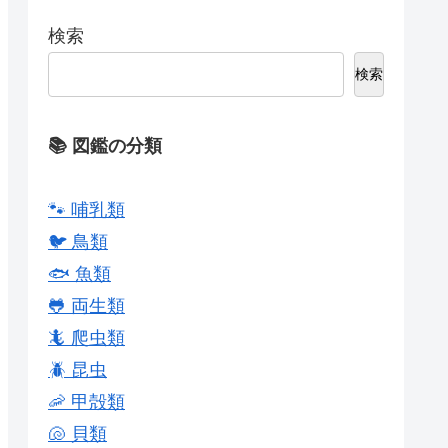
検索
検索
📚 図鑑の分類
🐾 哺乳類
🐦 鳥類
🐟 魚類
🐸 両生類
🦎 爬虫類
🪲 昆虫
🦐 甲殻類
🐚 貝類