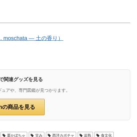
oschata ― 土の香り）
zonで関連グッズを見る
ギュアや、専門図鑑が見つかります。
onの商品を見る
栗かぼちゃ
甘み
西洋カボチャ
追熟
食文化