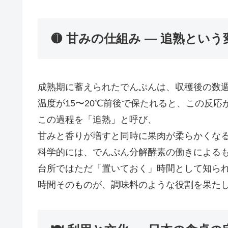
🟡 甘みの仕組み ― 追熟という
成熟期に蓄えられたでんぷんは、収穫後の数
温度が15〜20℃前後で保たれると、この反応
この過程を「追熟」と呼び、
甘みと香りが増すと同時に果肉が柔らかくな
科学的には、でんぷん分解酵素の働きによる
台所ではただ「置いておく」時間として知ら
時間そのものが、調味料のような役割を果た