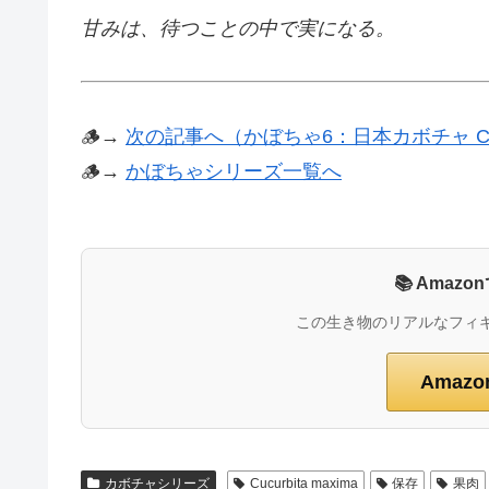
甘みは、待つことの中で実になる。
🪵→
次の記事へ（かぼちゃ6：日本カボチャ C. m
🪵→
かぼちゃシリーズ一覧へ
📚 Ama
この生き物のリアルなフィ
Amaz
カボチャシリーズ
Cucurbita maxima
保存
果肉