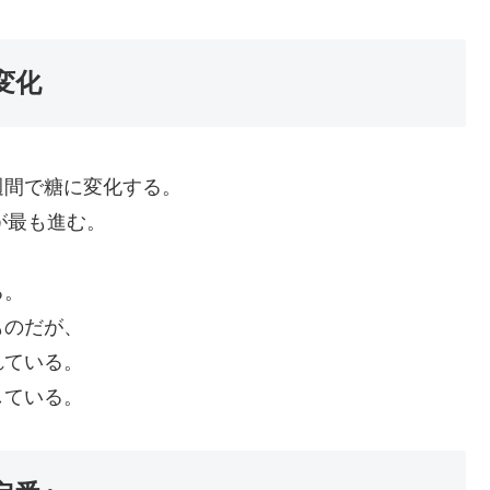
変化
週間で糖に変化する。
が最も進む。
る。
ものだが、
れている。
している。