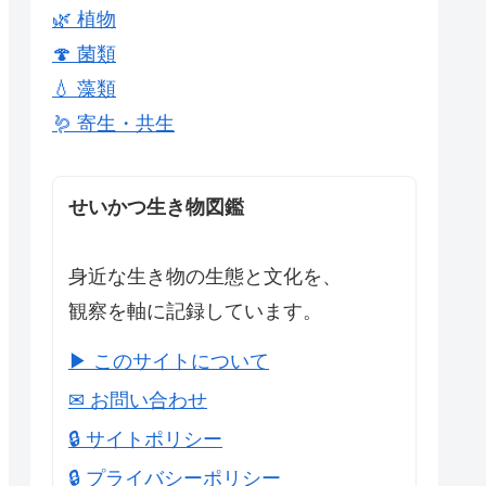
🌿 植物
🍄 菌類
💧 藻類
🪱 寄生・共生
せいかつ生き物図鑑
身近な生き物の生態と文化を、
観察を軸に記録しています。
▶ このサイトについて
✉ お問い合わせ
🔒 サイトポリシー
🔒 プライバシーポリシー