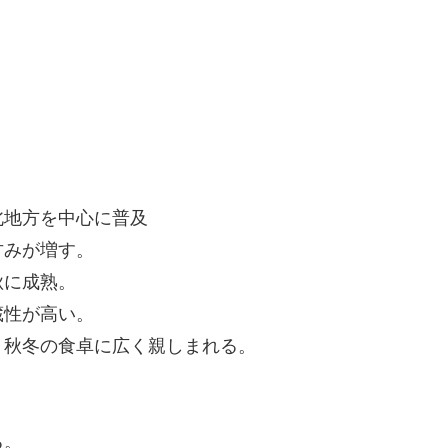
北地方を中心に普及
甘みが増す。
秋に成熟。
蔵性が高い。
、秋冬の食卓に広く親しまれる。
る。