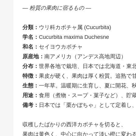
― 粉質の果肉に宿るもの ―
分類：
ウリ科カボチャ属 (Cucurbita)
学名：
Cucurbita maxima Duchesne
和名：
セイヨウカボチャ
原産地：
南アメリカ（アンデス高地周辺）
分布：
世界各地で栽培、日本では北海道・東
特徴：
果皮が硬く、果肉は厚く粉質。追熟で
生態：
一年草。温暖期に生育し、夏に開花、
用途：
食用（煮物・スープ・菓子など）、貯
備考：
日本では「栗かぼちゃ」として定着し
収穫したばかりの西洋カボチャを切ると、
果肉は黄色く、中心に向かって淡い橙に変わ