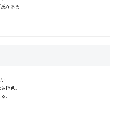
質感がある。
。
ない。
は黄橙色。
れる。