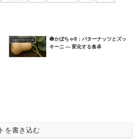
🎃かぼちゃ8：バターナッツとズッ
カボチャシリーズ
キーニ ― 変化する食卓
トを書き込む