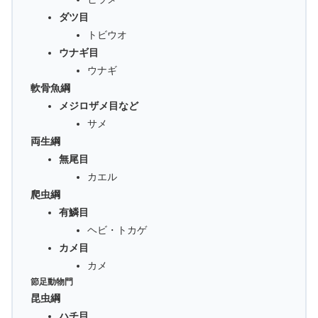
ダツ目
トビウオ
ウナギ目
ウナギ
軟骨魚綱
メジロザメ目など
サメ
両生綱
無尾目
カエル
爬虫綱
有鱗目
ヘビ・トカゲ
カメ目
カメ
節足動物門
昆虫綱
ハチ目