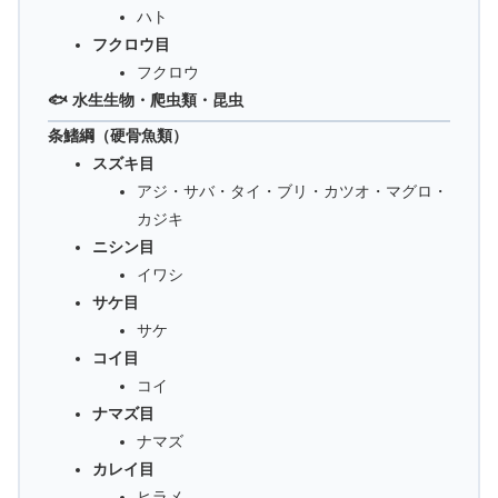
ハト
フクロウ目
フクロウ
🐟 水生生物・爬虫類・昆虫
条鰭綱（硬骨魚類）
スズキ目
アジ・サバ・タイ・ブリ・カツオ・マグロ・
カジキ
ニシン目
イワシ
サケ目
サケ
コイ目
コイ
ナマズ目
ナマズ
カレイ目
ヒラメ