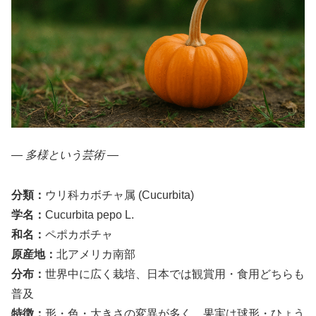
― 多様という芸術 ―
分類：
ウリ科カボチャ属 (Cucurbita)
学名：
Cucurbita pepo L.
和名：
ペポカボチャ
原産地：
北アメリカ南部
分布：
世界中に広く栽培、日本では観賞用・食用どちらも
普及
特徴：
形・色・大きさの変異が多く、果実は球形・ひょう