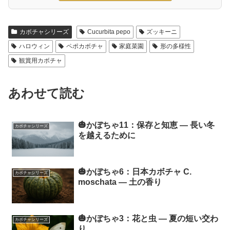
カボチャシリーズ
Cucurbita pepo
ズッキーニ
ハロウィン
ペポカボチャ
家庭菜園
形の多様性
観賞用カボチャ
あわせて読む
🎃かぼちゃ11：保存と知恵 ― 長い冬
カボチャシリーズ
を越えるために
🎃かぼちゃ6：日本カボチャ C.
カボチャシリーズ
moschata ― 土の香り
🎃かぼちゃ3：花と虫 ― 夏の短い交わ
カボチャシリーズ
り