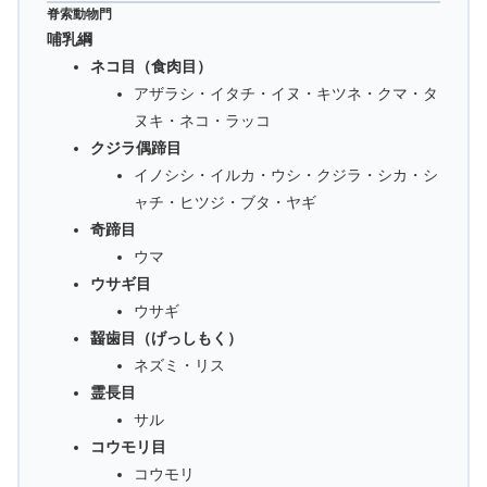
脊索動物門
哺乳綱
ネコ目（食肉目）
アザラシ・イタチ・イヌ・キツネ・クマ・タ
ヌキ・ネコ・ラッコ
クジラ偶蹄目
イノシシ・イルカ・ウシ・クジラ・シカ・シ
ャチ・ヒツジ・ブタ・ヤギ
奇蹄目
ウマ
ウサギ目
ウサギ
齧歯目（げっしもく）
ネズミ・リス
霊長目
サル
コウモリ目
コウモリ