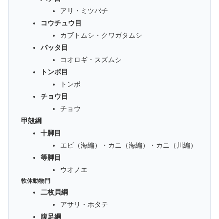
アリ・ミツバチ
コウチュウ目
カブトムシ・クワガタムシ
バッタ目
コオロギ・スズムシ
トンボ目
トンボ
チョウ目
チョウ
甲殻綱
十脚目
エビ（海編）・カニ（海編）・カニ（川編）
等脚目
ウオノエ
軟体動物門
二枚貝綱
アサリ・ホタテ
腹足綱