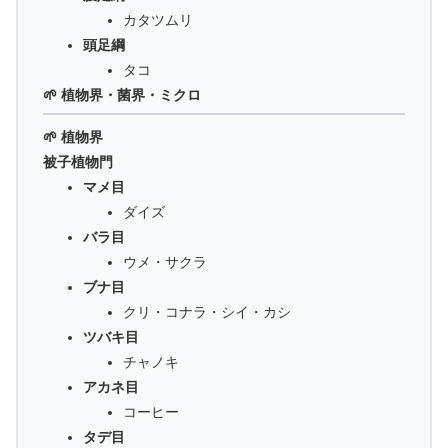
カタツムリ
頭足綱
タコ
🌱 植物界・菌界・ミクロ
🌱 植物界
被子植物門
マメ目
ダイズ
バラ目
ウメ・サクラ
ブナ目
クリ・コナラ・シイ・カシ
ツバキ目
チャノキ
アカネ目
コーヒー
タデ目