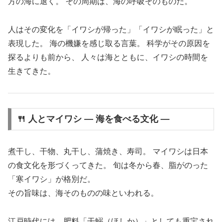
方の海に退く。 その周期は、海の呼吸そのものだ。
人はその変化を「イワシが帰った」「イワシが眠った」と
表現した。 海の機嫌を感じ取る言葉。 科学がその原因を
探るよりも前から、 人々は海とともに、イワシの時間を
生きてきた。
🍴 人とマイワシ ― 海を食べる文化 ―
煮干し、干物、丸干し、蒲焼き、寿司。 マイワシは日本
の食文化を形づくってきた。 旬は冬から春、脂がのった
「寒イワシ」が格別だ。
その旨味は、海そのものの味といわれる。
江戸時代には、肥料「干鰯（ほしか）」としても重宝され