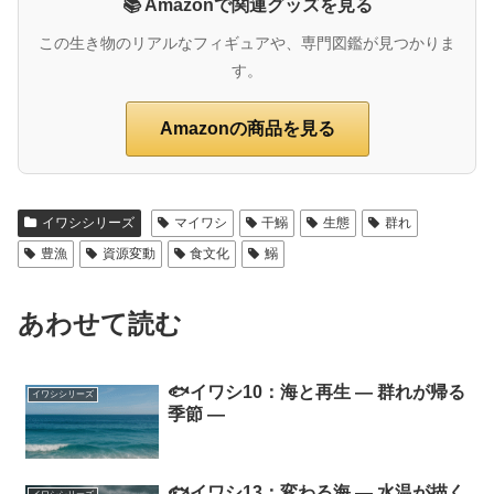
📚 Amazonで関連グッズを見る
この生き物のリアルなフィギュアや、専門図鑑が見つかりま
す。
Amazonの商品を見る
イワシシリーズ
マイワシ
干鰯
生態
群れ
豊漁
資源変動
食文化
鰯
あわせて読む
🐟イワシ10：海と再生 ― 群れが帰る
イワシシリーズ
季節 ―
🐟イワシ13：変わる海 ― 水温が描く