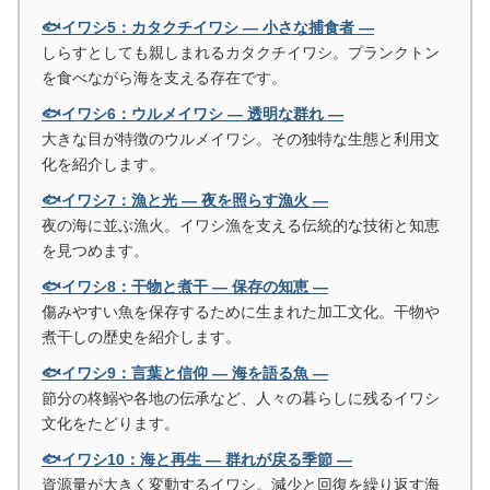
🐟イワシ5：カタクチイワシ ― 小さな捕食者 ―
しらすとしても親しまれるカタクチイワシ。プランクトン
を食べながら海を支える存在です。
🐟イワシ6：ウルメイワシ ― 透明な群れ ―
大きな目が特徴のウルメイワシ。その独特な生態と利用文
化を紹介します。
🐟イワシ7：漁と光 ― 夜を照らす漁火 ―
夜の海に並ぶ漁火。イワシ漁を支える伝統的な技術と知恵
を見つめます。
🐟イワシ8：干物と煮干 ― 保存の知恵 ―
傷みやすい魚を保存するために生まれた加工文化。干物や
煮干しの歴史を紹介します。
🐟イワシ9：言葉と信仰 ― 海を語る魚 ―
節分の柊鰯や各地の伝承など、人々の暮らしに残るイワシ
文化をたどります。
🐟イワシ10：海と再生 ― 群れが戻る季節 ―
資源量が大きく変動するイワシ。減少と回復を繰り返す海