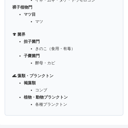
イネ・ムギ・タケ・トウモロコシ
裸子植物門
マツ目
マツ
🍄 菌界
担子菌門
きのこ（食用・有毒）
子嚢菌門
酵母・カビ
🌊 藻類・プランクトン
褐藻類
コンブ
植物・動物プランクトン
各種プランクトン