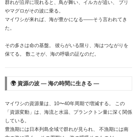
群れが沿岸に現れると、鳥が舞い、イルカが追い、 ブリ
やマグロがその波に乗る。
マイワシが来れば、海が豊かになる――そう言われてき
た。
その多さは命の基盤。 彼らがいる限り、海はつながりを
保てる。 数こそが、海の呼吸の証なのだ。
🌍 資源の波 ― 海の時間に生きる ―
マイワシの資源量は、10〜40年周期で増減する。 この
「資源変動」は、海流と水温、プランクトン量に深く関係
している。
豊漁期には日本列島全域で群れが見られ、 不漁期には南