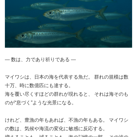
― 数は、力であり祈りである ―
マイワシは、日本の海を代表する魚だ。 群れの規模は数
十万、時に数億匹にも達する。
海を覆い尽くすほどの群れが現れると、 それは海そのも
のが“息づく”ような光景になる。
けれど、豊漁の年もあれば、不漁の年もある。 マイワシ
の数は、気候や海流の変化に敏感に反応する。