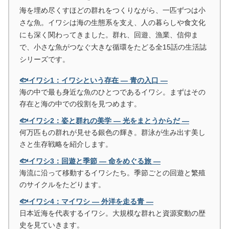
海を埋め尽くすほどの群れをつくりながら、一匹ずつは小
さな魚。イワシは海の生態系を支え、人の暮らしや食文化
にも深く関わってきました。群れ、回遊、漁業、信仰ま
で、小さな魚がつなぐ大きな循環をたどる全15話の生活誌
シリーズです。
🐟イワシ1：イワシという存在 ― 青の入口 ―
海の中で最も身近な魚のひとつであるイワシ。まずはその
存在と海の中での役割を見つめます。
🐟イワシ2：姿と群れの美学 ― 光をまとうからだ ―
何万匹もの群れが見せる銀色の輝き。群泳が生み出す美し
さと生存戦略を紹介します。
🐟イワシ3：回遊と季節 ― 命をめぐる旅 ―
海流に沿って移動するイワシたち。季節ごとの回遊と繁殖
のサイクルをたどります。
🐟イワシ4：マイワシ ― 外洋を走る青 ―
日本近海を代表するイワシ。大規模な群れと資源変動の歴
史を見ていきます。