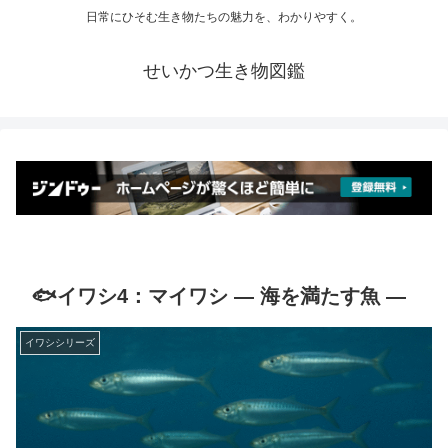
日常にひそむ生き物たちの魅力を、わかりやすく。
せいかつ生き物図鑑
🐟イワシ4：マイワシ ― 海を満たす魚 ―
イワシシリーズ