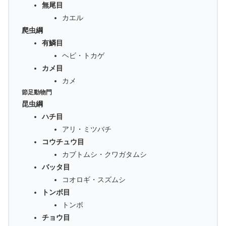
無尾目
カエル
爬虫綱
有鱗目
ヘビ・トカゲ
カメ目
カメ
節足動物門
昆虫綱
ハチ目
アリ・ミツバチ
コウチュウ目
カブトムシ・クワガタムシ
バッタ目
コオロギ・スズムシ
トンボ目
トンボ
チョウ目