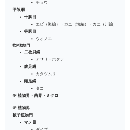
チョウ
甲殻綱
十脚目
エビ（海編）・カニ（海編）・カニ（川編）
等脚目
ウオノエ
軟体動物門
二枚貝綱
アサリ・ホタテ
腹足綱
カタツムリ
頭足綱
タコ
🌱 植物界・菌界・ミクロ
🌱 植物界
被子植物門
マメ目
ダイズ