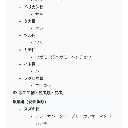
ペリカン目
サギ
タカ目
タカ
ツル目
ツル
カモ目
マガモ・潜水ガモ・ハクチョウ
ハト目
ハト
フクロウ目
フクロウ
🐟 水生生物・爬虫類・昆虫
条鰭綱（硬骨魚類）
スズキ目
アジ・サバ・タイ・ブリ・カツオ・マグロ・
カジキ