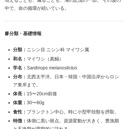
増えることも、減ることも、海の記憶の一部。 その波の
中で、命の循環が続いている。
📘分類・基礎情報
分類：
ニシン目 ニシン科 マイワシ属
和名：
マイワシ（真鰯）
学名：
Sardinops melanostictus
分布：
北西太平洋。日本・韓国・中国沿岸からロシ
ア東岸まで。
体長：
15〜20cm前後
体重：
30〜60g
食性：
プランクトン中心。時に小型甲殻類を摂取。
特徴：
体側に黒い斑点。資源変動が大きく、豊漁期
と不漁期が周期的に訪れる。