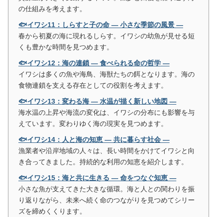
の仕組みを考えます。
🐟イワシ11：しらすと子の命 ― 小さな季節の風景 ―
春から初夏の海に現れるしらす。イワシの幼魚が見せる短
くも豊かな時間を見つめます。
🐟イワシ12：海の連鎖 ― 食べられる命の哲学 ―
イワシは多くの魚や海鳥、海獣たちの餌となります。海の
食物連鎖を支える存在としての役割を考えます。
🐟イワシ13：変わる海 ― 水温が描く新しい地図 ―
海水温の上昇や海流の変化は、イワシの分布にも影響を与
えています。変わりゆく海の現実を見つめます。
🐟イワシ14：人と海の知恵 ― 共に暮らす社会 ―
漁業者や沿岸地域の人々は、長い時間をかけてイワシと向
き合ってきました。持続的な利用の知恵を紹介します。
🐟イワシ15：海と共に生きる ― 命をつなぐ知恵 ―
小さな魚が支えてきた大きな循環。海と人との関わりを振
り返りながら、未来へ続く命のつながりを見つめてシリー
ズを締めくくります。