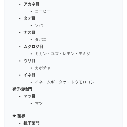
アカネ目
コーヒー
タデ目
ソバ
ナス目
タバコ
ムクロジ目
ミカン・ユズ・レモン・モミジ
ウリ目
カボチャ
イネ目
イネ・ムギ・タケ・トウモロコシ
裸子植物門
マツ目
マツ
🍄 菌界
担子菌門