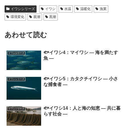
イワシシリーズ
イワシ
水温
温暖化
漁業
環境変化
親潮
黒潮
あわせて読む
🐟イワシ4：マイワシ ― 海を満たす
イワシシリーズ
魚 ―
🐟イワシ5：カタクチイワシ ― 小さ
イワシシリーズ
な捕食者 ―
🐟イワシ14：人と海の知恵 ― 共に暮
イワシシリーズ
らす社会 ―