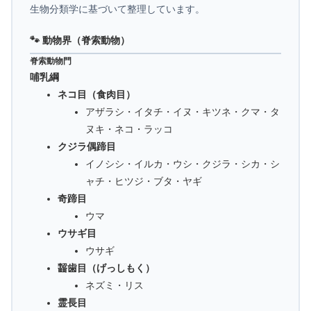
生物分類学に基づいて整理しています。
🐾 動物界（脊索動物）
脊索動物門
哺乳綱
ネコ目（食肉目）
アザラシ・イタチ・イヌ・キツネ・クマ・タ
ヌキ・ネコ・ラッコ
クジラ偶蹄目
イノシシ・イルカ・ウシ・クジラ・シカ・シ
ャチ・ヒツジ・ブタ・ヤギ
奇蹄目
ウマ
ウサギ目
ウサギ
齧歯目（げっしもく）
ネズミ・リス
霊長目