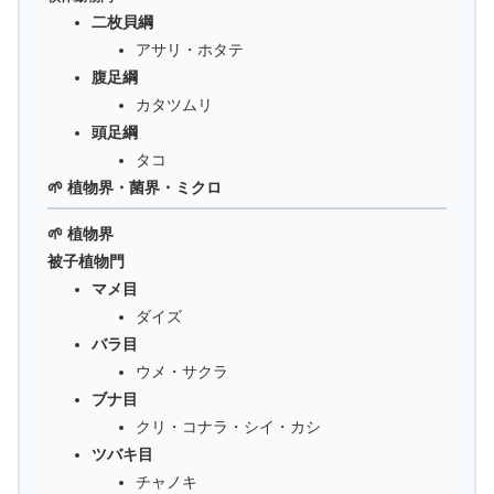
二枚貝綱
アサリ・ホタテ
腹足綱
カタツムリ
頭足綱
タコ
🌱 植物界・菌界・ミクロ
🌱 植物界
被子植物門
マメ目
ダイズ
バラ目
ウメ・サクラ
ブナ目
クリ・コナラ・シイ・カシ
ツバキ目
チャノキ