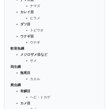
ナマズ
カレイ目
ヒラメ
ダツ目
トビウオ
ウナギ目
ウナギ
軟骨魚綱
メジロザメ目など
サメ
両生綱
無尾目
カエル
爬虫綱
有鱗目
ヘビ・トカゲ
カメ目