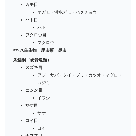
カモ目
マガモ・潜水ガモ・ハクチョウ
ハト目
ハト
フクロウ目
フクロウ
🐟 水生生物・爬虫類・昆虫
条鰭綱（硬骨魚類）
スズキ目
アジ・サバ・タイ・ブリ・カツオ・マグロ・
カジキ
ニシン目
イワシ
サケ目
サケ
コイ目
コイ
ナマズ目