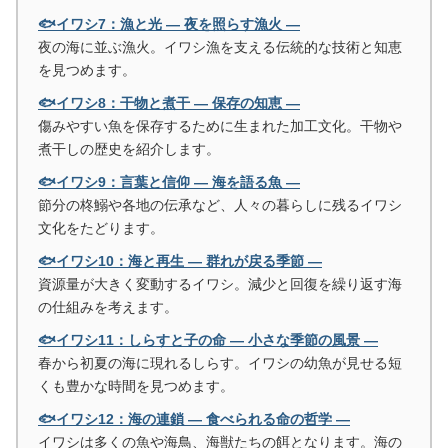
🐟イワシ7：漁と光 ― 夜を照らす漁火 ―
夜の海に並ぶ漁火。イワシ漁を支える伝統的な技術と知恵
を見つめます。
🐟イワシ8：干物と煮干 ― 保存の知恵 ―
傷みやすい魚を保存するために生まれた加工文化。干物や
煮干しの歴史を紹介します。
🐟イワシ9：言葉と信仰 ― 海を語る魚 ―
節分の柊鰯や各地の伝承など、人々の暮らしに残るイワシ
文化をたどります。
🐟イワシ10：海と再生 ― 群れが戻る季節 ―
資源量が大きく変動するイワシ。減少と回復を繰り返す海
の仕組みを考えます。
🐟イワシ11：しらすと子の命 ― 小さな季節の風景 ―
春から初夏の海に現れるしらす。イワシの幼魚が見せる短
くも豊かな時間を見つめます。
🐟イワシ12：海の連鎖 ― 食べられる命の哲学 ―
イワシは多くの魚や海鳥、海獣たちの餌となります。海の