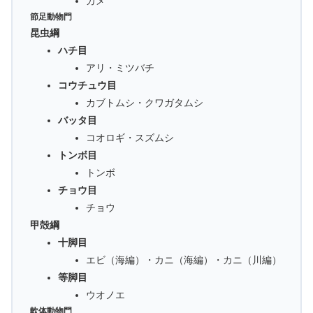
カメ
節足動物門
昆虫綱
ハチ目
アリ・ミツバチ
コウチュウ目
カブトムシ・クワガタムシ
バッタ目
コオロギ・スズムシ
トンボ目
トンボ
チョウ目
チョウ
甲殻綱
十脚目
エビ（海編）・カニ（海編）・カニ（川編）
等脚目
ウオノエ
軟体動物門