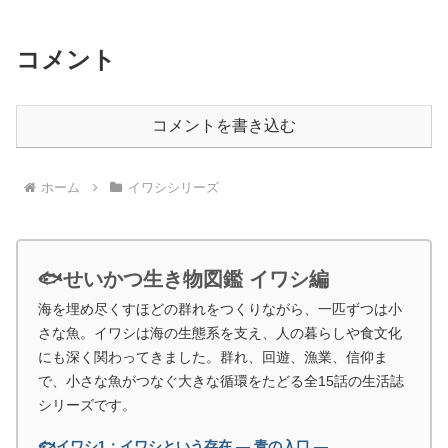
コメント
コメントを書き込む
ホーム
イワシシリーズ
🐟せいかつ生き物図鑑 イワシ編
海を埋め尽くすほどの群れをつくりながら、一匹ずつは小
さな魚。イワシは海の生態系を支え、人の暮らしや食文化
にも深く関わってきました。群れ、回遊、漁業、信仰ま
で、小さな魚がつなぐ大きな循環をたどる全15話の生活誌
シリーズです。
🐟イワシ1：イワシという存在 ― 青の入口 ―