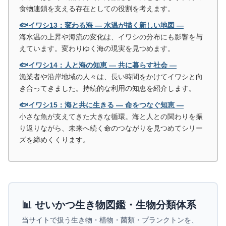
食物連鎖を支える存在としての役割を考えます。
🐟イワシ13：変わる海 ― 水温が描く新しい地図 ―
海水温の上昇や海流の変化は、イワシの分布にも影響を与
えています。変わりゆく海の現実を見つめます。
🐟イワシ14：人と海の知恵 ― 共に暮らす社会 ―
漁業者や沿岸地域の人々は、長い時間をかけてイワシと向
き合ってきました。持続的な利用の知恵を紹介します。
🐟イワシ15：海と共に生きる ― 命をつなぐ知恵 ―
小さな魚が支えてきた大きな循環。海と人との関わりを振
り返りながら、未来へ続く命のつながりを見つめてシリー
ズを締めくくります。
📊 せいかつ生き物図鑑・生物分類体系
当サイトで扱う生き物・植物・菌類・プランクトンを、