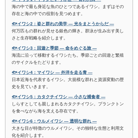
海の中で最も身近な魚のひとつであるイワシ。まずはその
存在と海の中での役割を見つめます。
🐟イワシ2：姿と群れの美学 ― 光をまとうからだ ―
何万匹もの群れが見せる銀色の輝き。群泳が生み出す美し
さと生存戦略を紹介します。
🐟イワシ3：回遊と季節 ― 命をめぐる旅 ―
海流に沿って移動するイワシたち。季節ごとの回遊と繁殖
のサイクルをたどります。
🐟イワシ4：マイワシ ― 外洋を走る青 ―
日本近海を代表するイワシ。大規模な群れと資源変動の歴
史を見ていきます。
🐟イワシ5：カタクチイワシ ― 小さな捕食者 ―
しらすとしても親しまれるカタクチイワシ。プランクトン
を食べながら海を支える存在です。
🐟イワシ6：ウルメイワシ ― 透明な群れ ―
大きな目が特徴のウルメイワシ。その独特な生態と利用文
化を紹介します。