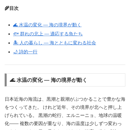
🌾目次
🌊 水温の変化 ― 海の境界が動く
🐟 群れの北上 ― 適応する魚たち
🏝 人の暮らし ― 海とともに変わる社会
🌙 詩的一行
🌊 水温の変化 ― 海の境界が動く
日本近海の海流は、黒潮と親潮がぶつかることで豊かな海
をつくってきた。 けれど近年、その境界が北へと押し上
げられている。 黒潮の蛇行、エルニーニョ、地球の温暖
化―― 複数の要因が重なり、海の温度は少しずつ変わっ