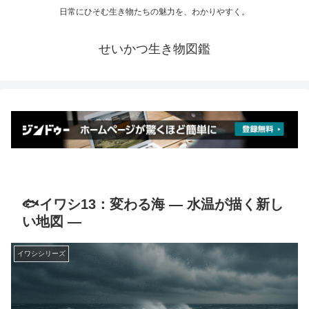
日常にひそむ生き物たちの魅力を、わかりやすく。
せいかつ生き物図鑑
🐟イワシ13：変わる海 ― 水温が描く新し
い地図 ―
イワシシリーズ