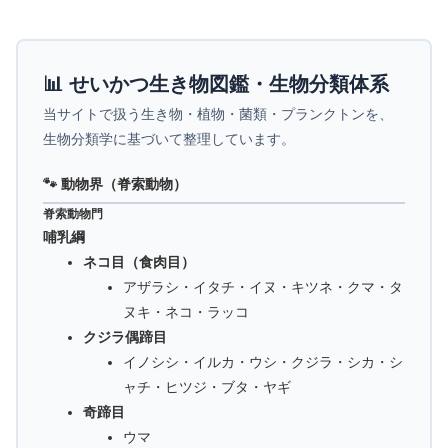
📊 せいかつ生き物図鑑・生物分類体系
当サイトで扱う生き物・植物・菌類・プランクトンを、
生物分類学に基づいて整理しています。
🐾 動物界（脊索動物）
脊索動物門
哺乳綱
ネコ目（食肉目）
アザラシ・イタチ・イヌ・キツネ・クマ・タ
ヌキ・ネコ・ラッコ
クジラ偶蹄目
イノシシ・イルカ・ウシ・クジラ・シカ・シ
ャチ・ヒツジ・ブタ・ヤギ
奇蹄目
ウマ