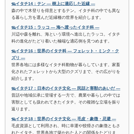
🦡イタチ14：テン ― 樹上に適応した近縁 ―
森の中で木登りを得意とするテン。イタチ科の中でも異な
る暮らし方を選んだ近縁種の世界を紹介します。
🦡イタチ15：ラッコ ― 海へ渡ったイタチ科 ―
川辺や森を離れ、海という環境へ進出したラッコ。イタチ
科の進化がたどり着いた極端な適応例を見つめます。
🦡イタチ16：世界のイタチ科 ― フェレット・ミンク・ク
ズリ ―
世界各地には多様なイタチ科動物が暮らしています。家畜
化されたフェレットから大型のクズリまで、その広がりを
紹介します。
🦡イタチ17：日本のイタチ文化 ― 民話と害獣のあいだ ―
昔話や地域伝承に登場する一方で、農業や暮らしの中では
害獣としても扱われてきたイタチ。その複雑な立場を振り
返ります。
🦡イタチ18：世界のイタチ文化 ― 毛皮・象徴・忌避 ―
毛皮資源として利用され、時に幸運や狡猾さの象徴ともさ
れたイタチ。世界各地で築かれた人との関係をたどりま