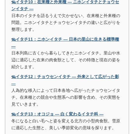
🦡イタチ10：在来種と外来種 ― ニホンイタチとチョウセ
ンイタチ ―
日本のイタチを語るうえで欠かせない、在来種と外来種の
問題。ニホンイタチとチョウセンイタチの違いと広がりを
整理します。
🦡イタチ11：ニホンイタチ ― 日本の里山に生きる標準種
―
日本列島に古くから暮らしてきたニホンイタチ。里山や水
辺に適応した在来の肉食獣として、その特徴と現在の姿を
紹介します。
🦡イタチ12：チョウセンイタチ ― 外来として広がった影
―
人為的な移入によって日本各地へ広がったチョウセンイタ
チ。在来種との競合や生態系への影響を含め、その実態を
見ていきます。
🦡イタチ13：オコジョ ― 白く変わるイタチ科 ―
冬になると白い毛へと姿を変える北方の小型肉食獣。雪原
に適応した生態と、美しい季節変化の意味を探ります。