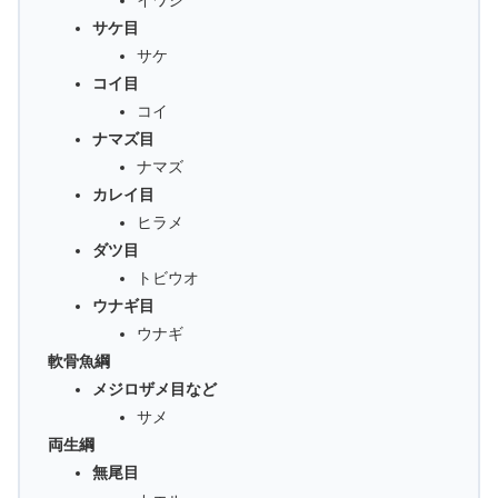
サケ目
サケ
コイ目
コイ
ナマズ目
ナマズ
カレイ目
ヒラメ
ダツ目
トビウオ
ウナギ目
ウナギ
軟骨魚綱
メジロザメ目など
サメ
両生綱
無尾目