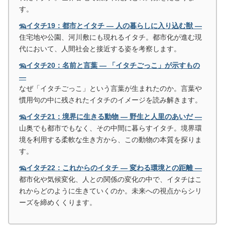
す。
🦡イタチ19：都市とイタチ ― 人の暮らしに入り込む獣 ―
住宅地や公園、河川敷にも現れるイタチ。都市化が進む現
代において、人間社会と接近する姿を考察します。
🦡イタチ20：名前と言葉 ― 「イタチごっこ」が示すもの
―
なぜ「イタチごっこ」という言葉が生まれたのか。言葉や
慣用句の中に残されたイタチのイメージを読み解きます。
🦡イタチ21：境界に生きる動物 ― 野生と人里のあいだ ―
山奥でも都市でもなく、その中間に暮らすイタチ。境界環
境を利用する柔軟な生き方から、この動物の本質を探りま
す。
🦡イタチ22：これからのイタチ ― 変わる環境との距離 ―
都市化や気候変化、人との関係の変化の中で、イタチはこ
れからどのように生きていくのか。未来への視点からシリ
ーズを締めくくります。