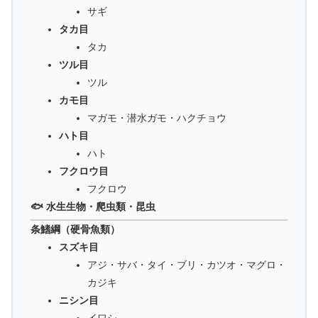
サギ
タカ目
タカ
ツル目
ツル
カモ目
マガモ・潜水ガモ・ハクチョウ
ハト目
ハト
フクロウ目
フクロウ
🐟 水生生物・爬虫類・昆虫
条鰭綱（硬骨魚類）
スズキ目
アジ・サバ・タイ・ブリ・カツオ・マグロ・
カジキ
ニシン目
イワシ