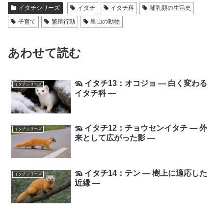
イタチシリーズ
イタチ
イタチ科
哺乳類の生活史
子育て
繁殖行動
里山の動物
あわせて読む
🦡 イタチ13：オコジョ ― 白く変わる
イタチシリーズ
イタチ科 ―
🦡 イタチ12：チョウセンイタチ ― 外
イタチシリーズ
来として広がった影 ―
🦡 イタチ14：テン ― 樹上に適応した
イタチシリーズ
近縁 ―