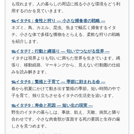
も現れます。人の暮らしの周辺に残る小さな環境をどう利
用するのかを見ていきます。
🦡イタチ6：食性と狩り ― 小さな捕食者の戦略 ―
ネズミ、鳥、カエル、昆虫、魚まで幅広く捕食するイタ
チ。小さな体で多様な獲物をとらえる、柔軟な狩りの戦略
を紹介します。
🦡イタチ7：行動と縄張り ― 匂いでつながる世界 ―
イタチは視界よりも匂いに満ちた世界を生きています。縄
張り、移動経路、マーキングから、見えない行動圏の仕組
みを読み解きます。
🦡イタチ8：繁殖と子育て ― 季節に刻まれる命 ―
春から初夏にかけて動き出す繁殖の季節。短い時間の中で
子を育て、独り立ちさせるイタチの生活史を追います。
🦡イタチ9：寿命と死因 ― 短い生の現実 ―
野生のイタチの暮らしは、事故、飢え、天敵、病気と隣り
合わせです。小さな肉食獣が直面する死の要因と生存の厳
しさを見つめます。