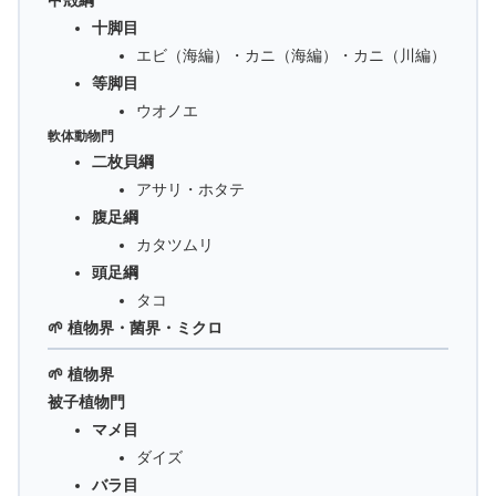
十脚目
エビ（海編）・カニ（海編）・カニ（川編）
等脚目
ウオノエ
軟体動物門
二枚貝綱
アサリ・ホタテ
腹足綱
カタツムリ
頭足綱
タコ
🌱 植物界・菌界・ミクロ
🌱 植物界
被子植物門
マメ目
ダイズ
バラ目