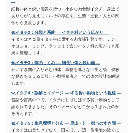
―
細長い体と鋭い感覚を持つ、小さな肉食獣イタチ。身近で
ありながら見えにくいその存在を、生態・進化・人との関
係から見渡します。
🦡イタチ2：分類と系統 ― イタチ科という広がり ―
イタチはネコ目イタチ科に属する肉食哺乳類です。テン、
オコジョ、ミンク、ラッコまで含むイタチ科の広がりと系
統を整理します。
🦡イタチ3：体のしくみ ― 細長い体と鋭い歯 ―
細いすき間に入り込む胴体、獲物を逃さない歯と顎、俊敏
な動きを支える四肢。小型捕食者としての体の設計を解説
します。
🦡イタチ4：誤解とイメージ ― ずる賢い動物という視線 ―
昔話や言葉の中で、イタチはしばしばずる賢い動物として
語られてきました。そのイメージがどこから生まれたのか
を考えます。
🦡イタチ5：生息環境と分布 ― 里山・川・都市のすき間 ―
イタチは山奥だけでなく、田んぼ、川辺、住宅地の近くに