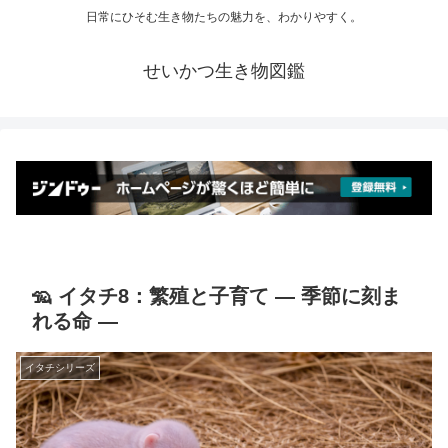
日常にひそむ生き物たちの魅力を、わかりやすく。
せいかつ生き物図鑑
🦡 イタチ8：繁殖と子育て ― 季節に刻ま
れる命 ―
イタチシリーズ