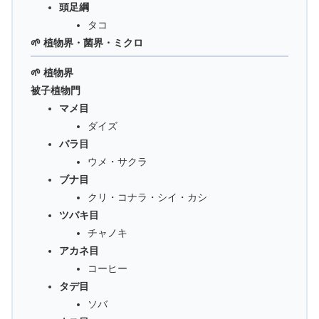
頭足綱
タコ
🌱 植物界・菌界・ミクロ
🌱 植物界
被子植物門
マメ目
ダイズ
バラ目
ウメ・サクラ
ブナ目
クリ・コナラ・シイ・カシ
ツバキ目
チャノキ
アカネ目
コーヒー
タデ目
ソバ