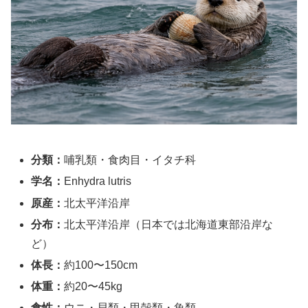
分類：
哺乳類・食肉目・イタチ科
学名：
Enhydra lutris
原産：
北太平洋沿岸
分布：
北太平洋沿岸（日本では北海道東部沿岸な
ど）
体長：
約100〜150cm
体重：
約20〜45kg
食性：
ウニ・貝類・甲殻類・魚類