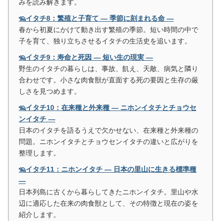
みを読み解きます。
🦡イタチ8：繁殖と子育て ― 季節に刻まれる命 ―
春から初夏にかけて動き出す繁殖の季節。短い時間の中で
子を育て、独り立ちさせるイタチの生活史を追います。
🦡イタチ9：寿命と死因 ― 短い生の現実 ―
野生のイタチの暮らしは、事故、飢え、天敵、病気と隣り
合わせです。小さな肉食獣が直面する死の要因と生存の厳
しさを見つめます。
🦡イタチ10：在来種と外来種 ― ニホンイタチとチョウセ
ンイタチ ―
日本のイタチを語るうえで欠かせない、在来種と外来種の
問題。ニホンイタチとチョウセンイタチの違いと広がりを
整理します。
🦡イタチ11：ニホンイタチ ― 日本の里山に生きる標準種
―
日本列島に古くから暮らしてきたニホンイタチ。里山や水
辺に適応した在来の肉食獣として、その特徴と現在の姿を
紹介します。