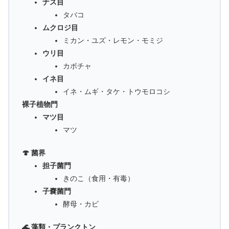
ナス目
タバコ
ムクロジ目
ミカン・ユズ・レモン・モミジ
ウリ目
カボチャ
イネ目
イネ・ムギ・タケ・トウモロコシ
裸子植物門
マツ目
マツ
🍄 菌界
担子菌門
きのこ（食用・有毒）
子嚢菌門
酵母・カビ
🌊 藻類・プランクトン