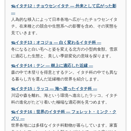
🦡イタチ12：チョウセンイタチ ― 外来として広がった影
―
人為的な移入によって日本各地へ広がったチョウセンイタ
チ。在来種との競合や生態系への影響を含め、その実態を
見ていきます。
🦡イタチ13：オコジョ ― 白く変わるイタチ科 ―
冬になると白い毛へと姿を変える北方の小型肉食獣。雪原
に適応した生態と、美しい季節変化の意味を探ります。
🦡イタチ14：テン ― 樹上に適応した近縁 ―
森の中で木登りを得意とするテン。イタチ科の中でも異な
る暮らし方を選んだ近縁種の世界を紹介します。
🦡イタチ15：ラッコ ― 海へ渡ったイタチ科 ―
川辺や森を離れ、海という環境へ進出したラッコ。イタチ
科の進化がたどり着いた極端な適応例を見つめます。
🦡イタチ16：世界のイタチ科 ― フェレット・ミンク・ク
ズリ ―
世界各地には多様なイタチ科動物が暮らしています。家畜