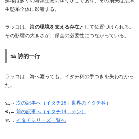
藻場は多くの海洋生物のゆりかごであり、その消失は沿岸
生態系全体に影響する。
ラッコは、
海の環境を支える存在
として位置づけられる。
その影響の大きさが、保全の必要性につながっている。
🦡 詩的一行
ラッコは、海へ渡っても、イタチ科の手つきを失わなかっ
た。
🦡→
次の記事へ（イタチ16：世界のイタチ科）
🦡←
前の記事へ（イタチ14：テン）
🦡→
イタチシリーズ一覧へ