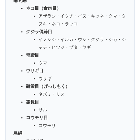
哺乳綱
ネコ目（食肉目）
アザラシ・イタチ・イヌ・キツネ・クマ・タ
ヌキ・ネコ・ラッコ
クジラ偶蹄目
イノシシ・イルカ・ウシ・クジラ・シカ・シ
ャチ・ヒツジ・ブタ・ヤギ
奇蹄目
ウマ
ウサギ目
ウサギ
齧歯目（げっしもく）
ネズミ・リス
霊長目
サル
コウモリ目
コウモリ
鳥綱