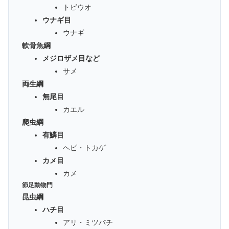
トビウオ
ウナギ目
ウナギ
軟骨魚綱
メジロザメ目など
サメ
両生綱
無尾目
カエル
爬虫綱
有鱗目
ヘビ・トカゲ
カメ目
カメ
節足動物門
昆虫綱
ハチ目
アリ・ミツバチ