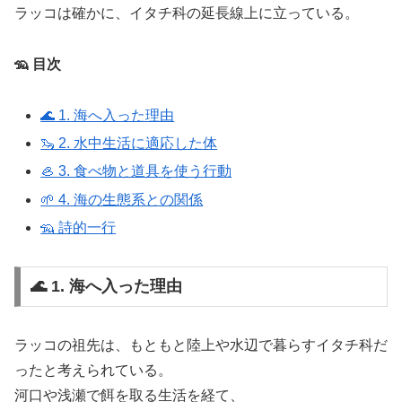
ラッコは確かに、イタチ科の延長線上に立っている。
🦡 目次
🌊 1. 海へ入った理由
🦦 2. 水中生活に適応した体
🦪 3. 食べ物と道具を使う行動
🌱 4. 海の生態系との関係
🦡 詩的一行
🌊 1. 海へ入った理由
ラッコの祖先は、もともと陸上や水辺で暮らすイタチ科だ
ったと考えられている。
河口や浅瀬で餌を取る生活を経て、