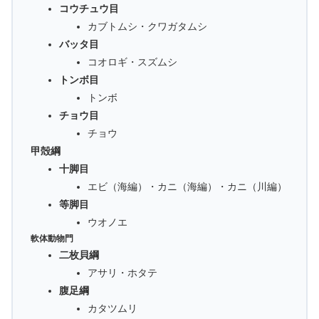
コウチュウ目
カブトムシ・クワガタムシ
バッタ目
コオロギ・スズムシ
トンボ目
トンボ
チョウ目
チョウ
甲殻綱
十脚目
エビ（海編）・カニ（海編）・カニ（川編）
等脚目
ウオノエ
軟体動物門
二枚貝綱
アサリ・ホタテ
腹足綱
カタツムリ