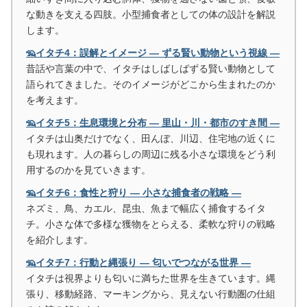
な動きを支える四肢。小型捕食者としての体の設計を解説
します。
🦡イタチ4：誤解とイメージ ― ずる賢い動物という視線 ―
昔話や言葉の中で、イタチはしばしばずる賢い動物として
語られてきました。そのイメージがどこから生まれたのか
を考えます。
🦡イタチ5：生息環境と分布 ― 里山・川・都市のすき間 ―
イタチは山奥だけでなく、田んぼ、川辺、住宅地の近くに
も現れます。人の暮らしの周辺に残る小さな環境をどう利
用するのかを見ていきます。
🦡イタチ6：食性と狩り ― 小さな捕食者の戦略 ―
ネズミ、鳥、カエル、昆虫、魚まで幅広く捕食するイタ
チ。小さな体で多様な獲物をとらえる、柔軟な狩りの戦略
を紹介します。
🦡イタチ7：行動と縄張り ― 匂いでつながる世界 ―
イタチは視界よりも匂いに満ちた世界を生きています。縄
張り、移動経路、マーキングから、見えない行動圏の仕組