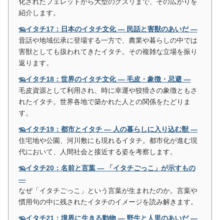
化されたフェレットから大型のクズリまで、その広がりを
紹介します。
🦡イタチ17：日本のイタチ文化 ― 民話と害獣のあいだ ―
昔話や地域伝承に登場する一方で、農業や暮らしの中では
害獣としても扱われてきたイタチ。その複雑な立場を振り
返ります。
🦡イタチ18：世界のイタチ文化 ― 毛皮・象徴・忌避 ―
毛皮資源として利用され、時に幸運や狡猾さの象徴ともさ
れたイタチ。世界各地で築かれた人との関係をたどりま
す。
🦡イタチ19：都市とイタチ ― 人の暮らしに入り込む獣 ―
住宅地や公園、河川敷にも現れるイタチ。都市化が進む現
代において、人間社会と接近する姿を考察します。
🦡イタチ20：名前と言葉 ― 「イタチごっこ」が示すもの
―
なぜ「イタチごっこ」という言葉が生まれたのか。言葉や
慣用句の中に残されたイタチのイメージを読み解きます。
🦡イタチ21：境界に生きる動物 ― 野生と人里のあいだ ―