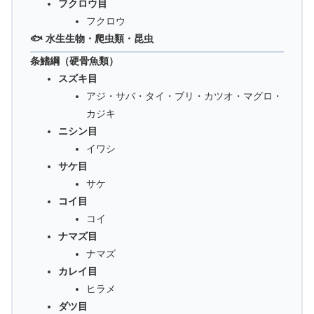
フクロウ目
フクロウ
🐟 水生生物・爬虫類・昆虫
条鰭綱（硬骨魚類）
スズキ目
アジ・サバ・タイ・ブリ・カツオ・マグロ・
カジキ
ニシン目
イワシ
サケ目
サケ
コイ目
コイ
ナマズ目
ナマズ
カレイ目
ヒラメ
ダツ目