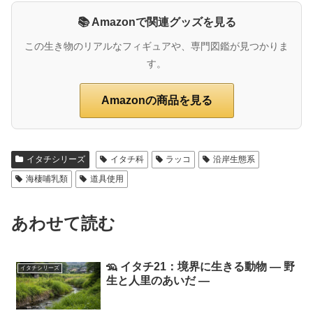
📚 Amazonで関連グッズを見る
この生き物のリアルなフィギュアや、専門図鑑が見つかりま
す。
Amazonの商品を見る
イタチシリーズ
イタチ科
ラッコ
沿岸生態系
海棲哺乳類
道具使用
あわせて読む
🦡 イタチ21：境界に生きる動物 ― 野
イタチシリーズ
生と人里のあいだ ―