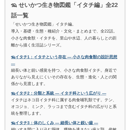
🦡 せいかつ生き物図鑑「イタチ編」全22
話一覧
「せいかつ生き物図鑑」イタチ編。
導入・基礎・生態・種紹介・文化・まとめまで、全22話。
小さな肉食獣・イタチを、里山や水辺、人の暮らしとの距
離から描く生活誌シリーズ。
🦡イタチ1：イタチという存在 ― 小さな肉食獣の設計思想
―
細長い体と鋭い感覚を持つ、小さな肉食獣イタチ。身近で
ありながら見えにくいその存在を、生態・進化・人との関
係から見渡します。
🦡イタチ2：分類と系統 ― イタチ科という広がり ―
イタチはネコ目イタチ科に属する肉食哺乳類です。テン、
オコジョ、ミンク、ラッコまで含むイタチ科の広がりと系
統を整理します。
🦡イタチ3：体のしくみ ― 細長い体と鋭い歯 ―
細いすき間に入り込む胴体、獲物を逃さない歯と顎、俊敏