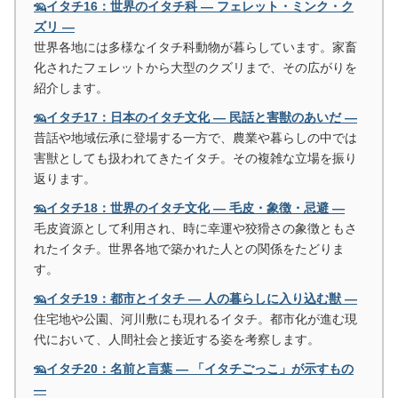
🦡イタチ16：世界のイタチ科 ― フェレット・ミンク・ク
ズリ ―
世界各地には多様なイタチ科動物が暮らしています。家畜
化されたフェレットから大型のクズリまで、その広がりを
紹介します。
🦡イタチ17：日本のイタチ文化 ― 民話と害獣のあいだ ―
昔話や地域伝承に登場する一方で、農業や暮らしの中では
害獣としても扱われてきたイタチ。その複雑な立場を振り
返ります。
🦡イタチ18：世界のイタチ文化 ― 毛皮・象徴・忌避 ―
毛皮資源として利用され、時に幸運や狡猾さの象徴ともさ
れたイタチ。世界各地で築かれた人との関係をたどりま
す。
🦡イタチ19：都市とイタチ ― 人の暮らしに入り込む獣 ―
住宅地や公園、河川敷にも現れるイタチ。都市化が進む現
代において、人間社会と接近する姿を考察します。
🦡イタチ20：名前と言葉 ― 「イタチごっこ」が示すもの
―