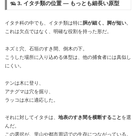
🦡 3. イタチ類の位置 ― もっとも細長い原型
イタチ科の中でも、イタチ類は特に
胴が細く、脚が短い
。
これは欠点ではなく、明確な役割を持った形だ。
ネズミ穴、石垣のすき間、倒木の下。
こうした場所に入り込める体型は、他の捕食者には真似し
にくい。
テンは木に登り、
アナグマは穴を掘り、
ラッコは水に適応した。
それに対してイタチは、
地表のすき間を横断すること
を選
んだ。
この選択が、里山や都市周辺での生存につながっている。