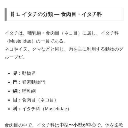
🧬 1. イタチの分類 ― 食肉目・イタチ科
イタチは、哺乳類・食肉目（ネコ目）に属し、イタチ科
（Mustelidae）の一員である。
ネコやイヌ、クマなどと同じ、肉を主に利用する動物のグ
ループだ。
界：
動物界
門：
脊索動物門
綱：
哺乳綱
目：
食肉目（ネコ目）
科：
イタチ科（Mustelidae）
食肉目の中で、イタチ科は
中型〜小型が中心
で、体を柔軟