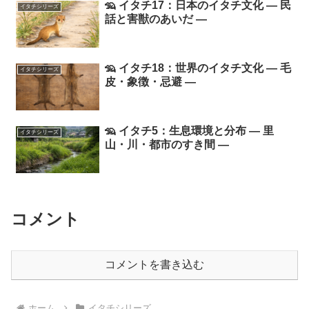
🦡 イタチ17：日本のイタチ文化 ― 民
イタチシリーズ
話と害獣のあいだ ―
🦡 イタチ18：世界のイタチ文化 ― 毛
イタチシリーズ
皮・象徴・忌避 ―
🦡 イタチ5：生息環境と分布 ― 里
イタチシリーズ
山・川・都市のすき間 ―
コメント
コメントを書き込む
ホーム
イタチシリーズ