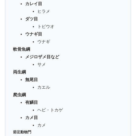
カレイ目
ヒラメ
ダツ目
トビウオ
ウナギ目
ウナギ
軟骨魚綱
メジロザメ目など
サメ
両生綱
無尾目
カエル
爬虫綱
有鱗目
ヘビ・トカゲ
カメ目
カメ
節足動物門