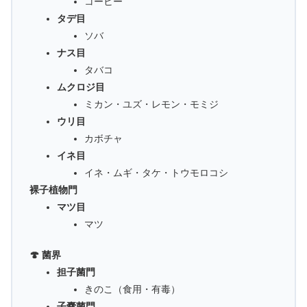
コーヒー
タデ目
ソバ
ナス目
タバコ
ムクロジ目
ミカン・ユズ・レモン・モミジ
ウリ目
カボチャ
イネ目
イネ・ムギ・タケ・トウモロコシ
裸子植物門
マツ目
マツ
🍄 菌界
担子菌門
きのこ（食用・有毒）
子嚢菌門