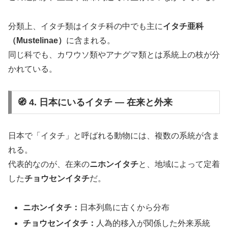
分類上、イタチ類はイタチ科の中でも主に
イタチ亜科
（Mustelinae）
に含まれる。
同じ科でも、カワウソ類やアナグマ類とは系統上の枝が分
かれている。
🧭 4. 日本にいるイタチ ― 在来と外来
日本で「イタチ」と呼ばれる動物には、複数の系統が含ま
れる。
代表的なのが、在来の
ニホンイタチ
と、地域によって定着
した
チョウセンイタチ
だ。
ニホンイタチ：
日本列島に古くから分布
チョウセンイタチ：
人為的移入が関係した外来系統