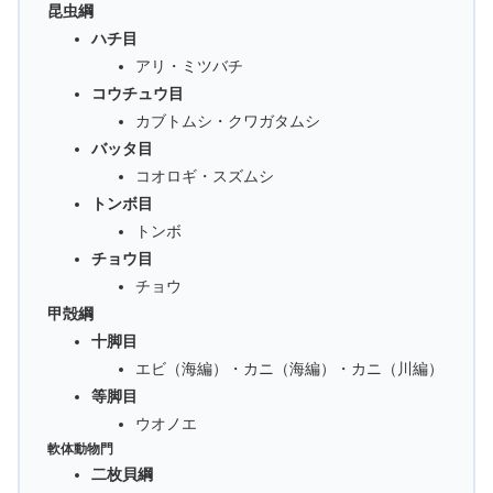
昆虫綱
ハチ目
アリ・ミツバチ
コウチュウ目
カブトムシ・クワガタムシ
バッタ目
コオロギ・スズムシ
トンボ目
トンボ
チョウ目
チョウ
甲殻綱
十脚目
エビ（海編）・カニ（海編）・カニ（川編）
等脚目
ウオノエ
軟体動物門
二枚貝綱