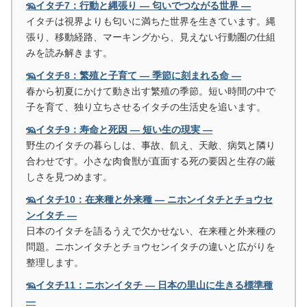
🦡イタチ7：行動と縄張り ― 匂いでつながる世界 ―
イタチは視界よりも匂いに満ちた世界を生きています。縄
張り、移動経路、マーキングから、見えない行動圏の仕組
みを読み解きます。
🦡イタチ8：繁殖と子育て ― 季節に刻まれる命 ―
春から初夏にかけて動き出す繁殖の季節。短い時間の中で
子を育て、独り立ちさせるイタチの生活史を追います。
🦡イタチ9：寿命と死因 ― 短い生の現実 ―
野生のイタチの暮らしは、事故、飢え、天敵、病気と隣り
合わせです。小さな肉食獣が直面する死の要因と生存の厳
しさを見つめます。
🦡イタチ10：在来種と外来種 ― ニホンイタチとチョウセ
ンイタチ ―
日本のイタチを語るうえで欠かせない、在来種と外来種の
問題。ニホンイタチとチョウセンイタチの違いと広がりを
整理します。
🦡イタチ11：ニホンイタチ ― 日本の里山に生きる標準種
―