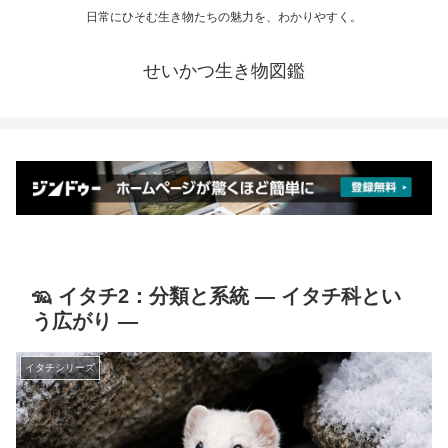
日常にひそむ生き物たちの魅力を、わかりやすく。
せいかつ生き物図鑑
🦡 イタチ2：分類と系統 ― イタチ科とい
う広がり ―
イタチシリーズ