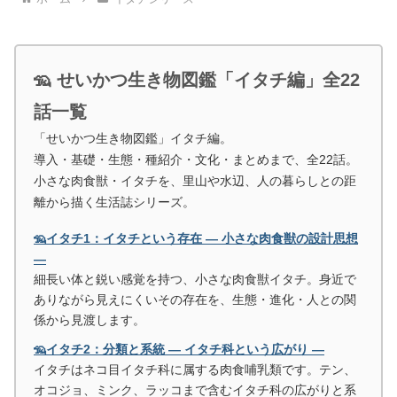
🦡 せいかつ生き物図鑑「イタチ編」全22
話一覧
「せいかつ生き物図鑑」イタチ編。
導入・基礎・生態・種紹介・文化・まとめまで、全22話。
小さな肉食獣・イタチを、里山や水辺、人の暮らしとの距
離から描く生活誌シリーズ。
🦡イタチ1：イタチという存在 ― 小さな肉食獣の設計思想
―
細長い体と鋭い感覚を持つ、小さな肉食獣イタチ。身近で
ありながら見えにくいその存在を、生態・進化・人との関
係から見渡します。
🦡イタチ2：分類と系統 ― イタチ科という広がり ―
イタチはネコ目イタチ科に属する肉食哺乳類です。テン、
オコジョ、ミンク、ラッコまで含むイタチ科の広がりと系