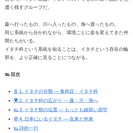
濃く残すグループだ。
森へ行ったもの、川へ入ったもの、海へ渡ったもの。
同じ系統から分かれながら、環境ごとに姿を変えてきた仲
間たちがいる。
イタチ科という系統を知ることは、イタチという存在の輪
郭を、より正確に見ることにつながる。
🦡 目次
🧬 1. イタチの分類 ― 食肉目・イタチ科
🌍 2. イタチ科の広がり ― 森・川・海へ
🦡 3. イタチ類の位置 ― もっとも細長い原型
🧭 4. 日本にいるイタチ ― 在来と外来
🦡 詩的一行