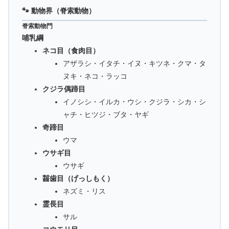
🐾 動物界（脊索動物）
脊索動物門
哺乳綱
ネコ目（食肉目）
アザラシ・イタチ・イヌ・キツネ・クマ・タ
ヌキ・ネコ・ラッコ
クジラ偶蹄目
イノシシ・イルカ・ウシ・クジラ・シカ・シ
ャチ・ヒツジ・ブタ・ヤギ
奇蹄目
ウマ
ウサギ目
ウサギ
齧歯目（げっしもく）
ネズミ・リス
霊長目
サル