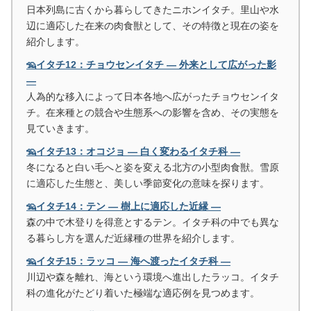
日本列島に古くから暮らしてきたニホンイタチ。里山や水
辺に適応した在来の肉食獣として、その特徴と現在の姿を
紹介します。
🦡イタチ12：チョウセンイタチ ― 外来として広がった影
―
人為的な移入によって日本各地へ広がったチョウセンイタ
チ。在来種との競合や生態系への影響を含め、その実態を
見ていきます。
🦡イタチ13：オコジョ ― 白く変わるイタチ科 ―
冬になると白い毛へと姿を変える北方の小型肉食獣。雪原
に適応した生態と、美しい季節変化の意味を探ります。
🦡イタチ14：テン ― 樹上に適応した近縁 ―
森の中で木登りを得意とするテン。イタチ科の中でも異な
る暮らし方を選んだ近縁種の世界を紹介します。
🦡イタチ15：ラッコ ― 海へ渡ったイタチ科 ―
川辺や森を離れ、海という環境へ進出したラッコ。イタチ
科の進化がたどり着いた極端な適応例を見つめます。