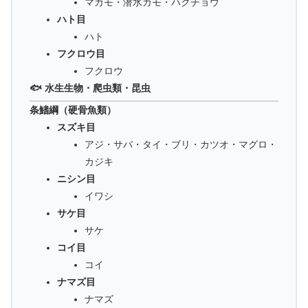
マガモ・潜水ガモ・ハクチョウ
ハト目
ハト
フクロウ目
フクロウ
🐟 水生生物・爬虫類・昆虫
条鰭綱（硬骨魚類）
スズキ目
アジ・サバ・タイ・ブリ・カツオ・マグロ・
カジキ
ニシン目
イワシ
サケ目
サケ
コイ目
コイ
ナマズ目
ナマズ