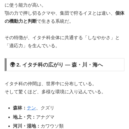
に使う能力が高い。
顎の力で押し切るクマや、集団で狩るイヌとは違い、
個体
の機動力と判断
で生きる系統だ。
その特徴が、イタチ科全体に共通する「しなやかさ」と
「適応力」を生んでいる。
🌍 2. イタチ科の広がり ― 森・川・海へ
イタチ科の仲間は、世界中に分布している。
そして驚くほど、多様な環境に入り込んでいる。
森林：
テン
、クズリ
地上・穴：
アナグマ
河川・湿地：
カワウソ類