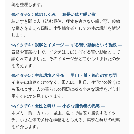
統を整理します。
🦡イタチ3：体のしくみ ― 細長い体と鋭い歯 ―
細いすき間に入り込む胴体、獲物を逃さない歯と顎、俊敏
な動きを支える四肢。小型捕食者としての体の設計を解説
します。
🦡イタチ4：誤解とイメージ ― ずる賢い動物という視線 ―
昔話や言葉の中で、イタチはしばしばずる賢い動物として
語られてきました。そのイメージがどこから生まれたのか
を考えます。
🦡イタチ5：生息環境と分布 ― 里山・川・都市のすき間 ―
イタチは山奥だけでなく、田んぼ、川辺、住宅地の近くに
も現れます。人の暮らしの周辺に残る小さな環境をどう利
用するのかを見ていきます。
🦡イタチ6：食性と狩り ― 小さな捕食者の戦略 ―
ネズミ、鳥、カエル、昆虫、魚まで幅広く捕食するイタ
チ。小さな体で多様な獲物をとらえる、柔軟な狩りの戦略
を紹介します。