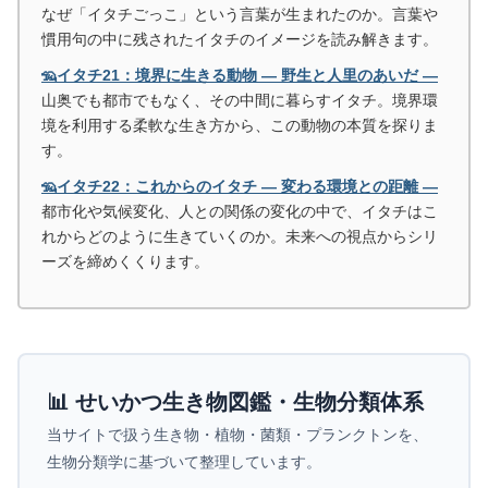
なぜ「イタチごっこ」という言葉が生まれたのか。言葉や
慣用句の中に残されたイタチのイメージを読み解きます。
🦡イタチ21：境界に生きる動物 ― 野生と人里のあいだ ―
山奥でも都市でもなく、その中間に暮らすイタチ。境界環
境を利用する柔軟な生き方から、この動物の本質を探りま
す。
🦡イタチ22：これからのイタチ ― 変わる環境との距離 ―
都市化や気候変化、人との関係の変化の中で、イタチはこ
れからどのように生きていくのか。未来への視点からシリ
ーズを締めくくります。
📊 せいかつ生き物図鑑・生物分類体系
当サイトで扱う生き物・植物・菌類・プランクトンを、
生物分類学に基づいて整理しています。