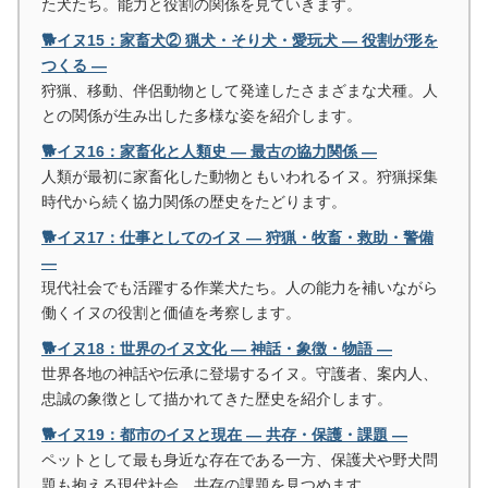
た犬たち。能力と役割の関係を見ていきます。
🐕イヌ15：家畜犬② 猟犬・そり犬・愛玩犬 ― 役割が形を
つくる ―
狩猟、移動、伴侶動物として発達したさまざまな犬種。人
との関係が生み出した多様な姿を紹介します。
🐕イヌ16：家畜化と人類史 ― 最古の協力関係 ―
人類が最初に家畜化した動物ともいわれるイヌ。狩猟採集
時代から続く協力関係の歴史をたどります。
🐕イヌ17：仕事としてのイヌ ― 狩猟・牧畜・救助・警備
―
現代社会でも活躍する作業犬たち。人の能力を補いながら
働くイヌの役割と価値を考察します。
🐕イヌ18：世界のイヌ文化 ― 神話・象徴・物語 ―
世界各地の神話や伝承に登場するイヌ。守護者、案内人、
忠誠の象徴として描かれてきた歴史を紹介します。
🐕イヌ19：都市のイヌと現在 ― 共存・保護・課題 ―
ペットとして最も身近な存在である一方、保護犬や野犬問
題も抱える現代社会。共存の課題を見つめます。