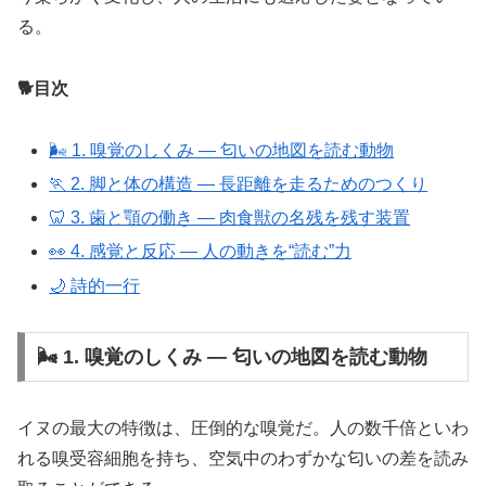
る。
🐕目次
🌬 1. 嗅覚のしくみ ― 匂いの地図を読む動物
🏃 2. 脚と体の構造 ― 長距離を走るためのつくり
🦷 3. 歯と顎の働き ― 肉食獣の名残を残す装置
👀 4. 感覚と反応 ― 人の動きを“読む”力
🌙 詩的一行
🌬 1. 嗅覚のしくみ ― 匂いの地図を読む動物
イヌの最大の特徴は、圧倒的な嗅覚だ。人の数千倍といわ
れる嗅受容細胞を持ち、空気中のわずかな匂いの差を読み