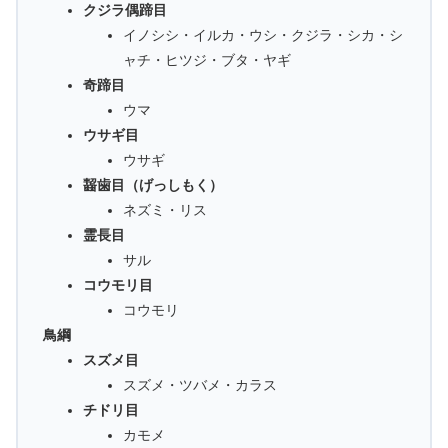
クジラ偶蹄目
イノシシ・イルカ・ウシ・クジラ・シカ・シ
ャチ・ヒツジ・ブタ・ヤギ
奇蹄目
ウマ
ウサギ目
ウサギ
齧歯目（げっしもく）
ネズミ・リス
霊長目
サル
コウモリ目
コウモリ
鳥綱
スズメ目
スズメ・ツバメ・カラス
チドリ目
カモメ