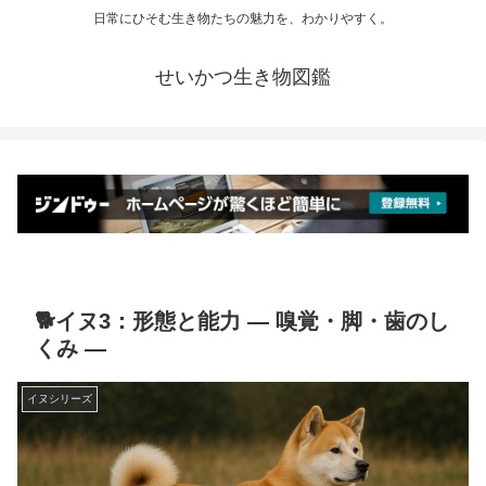
日常にひそむ生き物たちの魅力を、わかりやすく。
せいかつ生き物図鑑
🐕イヌ3：形態と能力 ― 嗅覚・脚・歯のし
くみ ―
イヌシリーズ