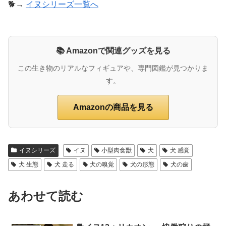
🐕→
イヌシリーズ一覧へ
📚 Amazonで関連グッズを見る
この生き物のリアルなフィギュアや、専門図鑑が見つかりま
す。
Amazonの商品を見る
イヌシリーズ
イヌ
小型肉食獣
犬
犬 感覚
犬 生態
犬 走る
犬の嗅覚
犬の形態
犬の歯
あわせて読む