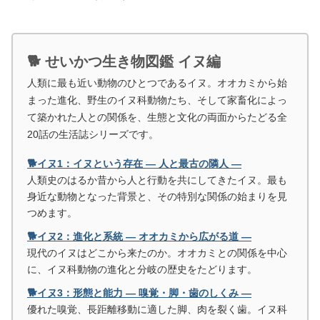
🐕 せいかつ生き物図鑑 イヌ編
人類に最も近い動物のひとつであるイヌ。オオカミから始
まった進化、野生のイヌ科動物たち、そして家畜化によっ
て築かれた人との関係を、生態と文化の両面からたどる全
20話の生活誌シリーズです。
🐕イヌ1：イヌという存在 ― 人と最古の隣人 ―
人類史のはるか昔から人と行動を共にしてきたイヌ。最も
身近な動物となった背景と、その特別な関係の始まりを見
つめます。
🐕イヌ2：進化と系統 ― オオカミから広がる道 ―
現代のイヌはどこから来たのか。オオカミとの関係を中心
に、イヌ科動物の進化と分岐の歴史をたどります。
🐕イヌ3：形態と能力 ― 嗅覚・脚・歯のしくみ ―
優れた嗅覚、長距離移動に適した脚、肉を裂く歯。イヌ科