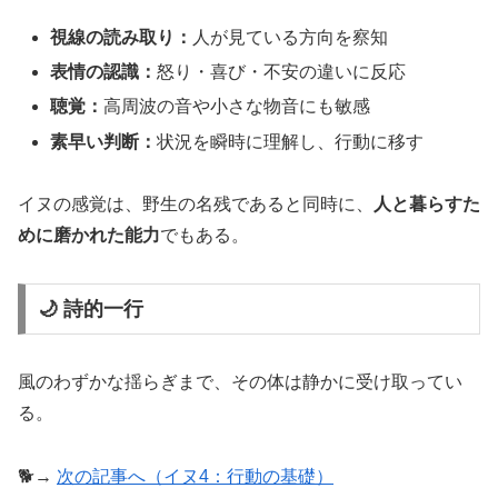
視線の読み取り：
人が見ている方向を察知
表情の認識：
怒り・喜び・不安の違いに反応
聴覚：
高周波の音や小さな物音にも敏感
素早い判断：
状況を瞬時に理解し、行動に移す
イヌの感覚は、野生の名残であると同時に、
人と暮らすた
めに磨かれた能力
でもある。
🌙 詩的一行
風のわずかな揺らぎまで、その体は静かに受け取ってい
る。
🐕→
次の記事へ（イヌ4：行動の基礎）