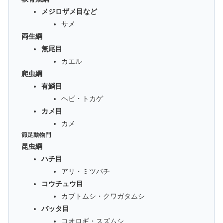
メジロザメ目など
サメ
両生綱
無尾目
カエル
爬虫綱
有鱗目
ヘビ・トカゲ
カメ目
カメ
節足動物門
昆虫綱
ハチ目
アリ・ミツバチ
コウチュウ目
カブトムシ・クワガタムシ
バッタ目
コオロギ・スズムシ