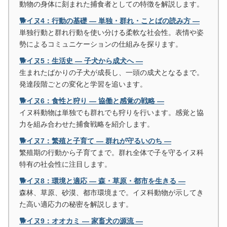
動物の身体に刻まれた捕食者としての特徴を解説します。
🐕イヌ4：行動の基礎 ― 単独・群れ・ことばの読み方 ―
単独行動と群れ行動を使い分ける柔軟な社会性。表情や姿
勢によるコミュニケーションの仕組みを探ります。
🐕イヌ5：生活史 ― 子犬から成犬へ ―
生まれたばかりの子犬が成長し、一頭の成犬となるまで。
発達段階ごとの変化と学習を追います。
🐕イヌ6：食性と狩り ― 協働と感覚の戦略 ―
イヌ科動物は単独でも群れでも狩りを行います。感覚と協
力を組み合わせた捕食戦略を紹介します。
🐕イヌ7：繁殖と子育て ― 群れが守るいのち ―
繁殖期の行動から子育てまで。群れ全体で子を守るイヌ科
特有の社会性に注目します。
🐕イヌ8：環境と適応 ― 森・草原・都市を生きる ―
森林、草原、砂漠、都市環境まで。イヌ科動物が示してき
た高い適応力の秘密を解説します。
🐕イヌ9：オオカミ ― 家畜犬の源流 ―