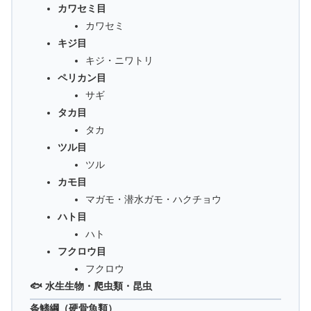
カワセミ目
カワセミ
キジ目
キジ・ニワトリ
ペリカン目
サギ
タカ目
タカ
ツル目
ツル
カモ目
マガモ・潜水ガモ・ハクチョウ
ハト目
ハト
フクロウ目
フクロウ
🐟 水生生物・爬虫類・昆虫
条鰭綱（硬骨魚類）