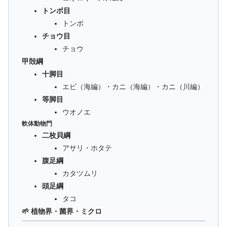
トンボ目
トンボ
チョウ目
チョウ
甲殻綱
十脚目
エビ（海編）・カニ（海編）・カニ（川編）
等脚目
ウオノエ
軟体動物門
二枚貝綱
アサリ・ホタテ
腹足綱
カタツムリ
頭足綱
タコ
🌱 植物界・菌界・ミクロ