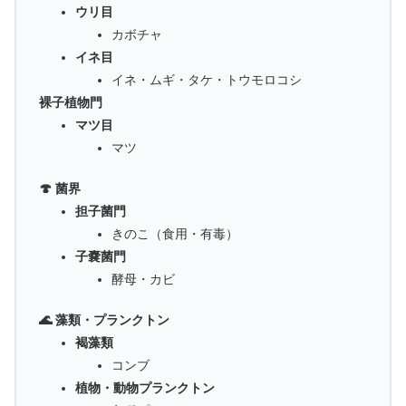
ウリ目
カボチャ
イネ目
イネ・ムギ・タケ・トウモロコシ
裸子植物門
マツ目
マツ
🍄 菌界
担子菌門
きのこ（食用・有毒）
子嚢菌門
酵母・カビ
🌊 藻類・プランクトン
褐藻類
コンブ
植物・動物プランクトン