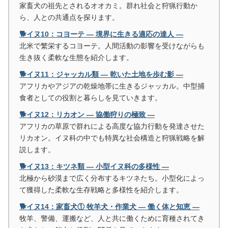
家畜犬の祖先とされるオオカミ。群れ社会と狩猟行動か
ら、人との共通点を探ります。
🐕イヌ10：コヨーテ ― 境界に生きる適応の達人 ―
北米で繁栄するコヨーテ。人間活動の影響を受けながらも
生き抜く柔軟な生態を紹介します。
🐕イヌ11：ジャッカル類 ― 乾いた土地を歩む影 ―
アフリカやアジアの乾燥地帯に生きるジャッカル。中型捕
食者としての役割と暮らしを見ていきます。
🐕イヌ12：リカオン ― 協働狩りの極致 ―
アフリカの草原で群れによる高度な協力行動を発達させた
リカオン。イヌ科の中でも特異な社会構造と狩猟戦略を解
説します。
🐕イヌ13：キツネ類 ― 小型イヌ科の多様性 ―
北極から砂漠まで広く分布するキツネたち。小型化によっ
て獲得した柔軟な生存戦略と多様性を紹介します。
🐕イヌ14：家畜犬① 牧羊犬・作業犬 ― 働く体と知恵 ―
牧羊、警備、運搬など、人と共に働くために育種されてき