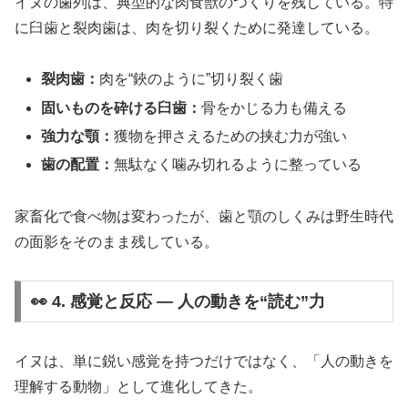
イヌの歯列は、典型的な肉食獣のつくりを残している。特
に臼歯と裂肉歯は、肉を切り裂くために発達している。
裂肉歯：
肉を“鋏のように”切り裂く歯
固いものを砕ける臼歯：
骨をかじる力も備える
強力な顎：
獲物を押さえるための挟む力が強い
歯の配置：
無駄なく噛み切れるように整っている
家畜化で食べ物は変わったが、歯と顎のしくみは野生時代
の面影をそのまま残している。
👀 4. 感覚と反応 ― 人の動きを“読む”力
イヌは、単に鋭い感覚を持つだけではなく、「人の動きを
理解する動物」として進化してきた。