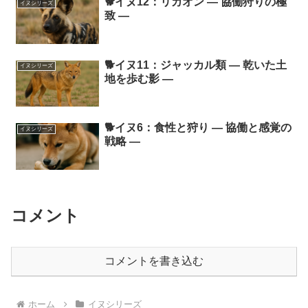
🐕イヌ12：リカオン ― 協働狩りの極
イヌシリーズ
致 ―
🐕イヌ11：ジャッカル類 ― 乾いた土
イヌシリーズ
地を歩む影 ―
🐕イヌ6：食性と狩り ― 協働と感覚の
イヌシリーズ
戦略 ―
コメント
コメントを書き込む
ホーム
イヌシリーズ