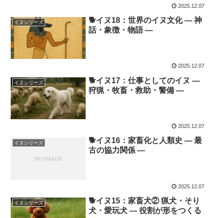
2025.12.07
🐕イヌ18：世界のイヌ文化 ― 神
イヌシリーズ
話・象徴・物語 ―
2025.12.07
🐕イヌ17：仕事としてのイヌ ―
イヌシリーズ
狩猟・牧畜・救助・警備 ―
2025.12.07
🐕イヌ16：家畜化と人類史 ― 最
イヌシリーズ
古の協力関係 ―
2025.12.07
🐕イヌ15：家畜犬② 猟犬・そり
イヌシリーズ
犬・愛玩犬 ― 役割が形をつくる