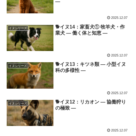
―
2025.12.07
🐕イヌ14：家畜犬① 牧羊犬・作
イヌシリーズ
業犬 ― 働く体と知恵 ―
2025.12.07
🐕イヌ13：キツネ類 ― 小型イヌ
イヌシリーズ
科の多様性 ―
2025.12.07
🐕イヌ12：リカオン ― 協働狩り
イヌシリーズ
の極致 ―
2025.12.07