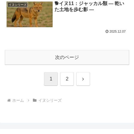
🐕イヌ11：ジャッカル類 ― 乾い
イヌシリーズ
た土地を歩む影 ―
2025.12.07
次のページ
次
1
2
へ
ホーム
イヌシリーズ