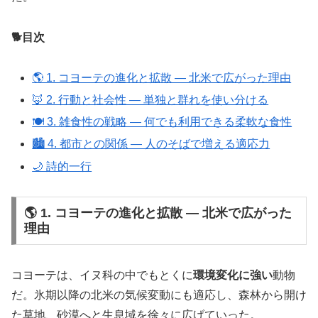
🐕目次
🌎 1. コヨーテの進化と拡散 ― 北米で広がった理由
🦊 2. 行動と社会性 ― 単独と群れを使い分ける
🍽 3. 雑食性の戦略 ― 何でも利用できる柔軟な食性
🏙 4. 都市との関係 ― 人のそばで増える適応力
🌙 詩的一行
🌎 1. コヨーテの進化と拡散 ― 北米で広がった
理由
コヨーテは、イヌ科の中でもとくに
環境変化に強い
動物
だ。氷期以降の北米の気候変動にも適応し、森林から開け
た草地、砂漠へと生息域を徐々に広げていった。