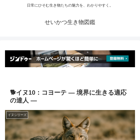
日常にひそむ生き物たちの魅力を、わかりやすく。
せいかつ生き物図鑑
🐕イヌ10：コヨーテ ― 境界に生きる適応
の達人 ―
イヌシリーズ