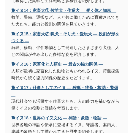
て獲得した柔軟な生存戦略と多様性を紹介します。
🐕イヌ14：家畜犬① 牧羊犬・作業犬 ― 働く体と知恵 ―
牧羊、警備、運搬など、人と共に働くために育種されてき
た犬たち。能力と役割の関係を見ていきます。
🐕イヌ15：家畜犬② 猟犬・そり犬・愛玩犬 ― 役割が形を
つくる ―
狩猟、移動、伴侶動物として発達したさまざまな犬種。人
との関係が生み出した多様な姿を紹介します。
🐕イヌ16：家畜化と人類史 ― 最古の協力関係 ―
人類が最初に家畜化した動物ともいわれるイヌ。狩猟採集
時代から続く協力関係の歴史をたどります。
🐕イヌ17：仕事としてのイヌ ― 狩猟・牧畜・救助・警備
―
現代社会でも活躍する作業犬たち。人の能力を補いながら
働くイヌの役割と価値を考察します。
🐕イヌ18：世界のイヌ文化 ― 神話・象徴・物語 ―
世界各地の神話や伝承に登場するイヌ。守護者、案内人、
忠誠の象徴として描かれてきた歴史を紹介します。