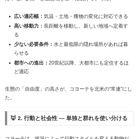
広い適応幅：
気温・土地・獲物の変化に対応できる
高い移動力：
長距離を移動し、新しい地域へ定着す
る
少ない必要条件：
水と最低限の隠れ場所があれば暮
らせる
都市への進出：
20世紀以降、大都市にも定住するほ
ど適応
生態の「自由度」の高さが、コヨーテを北米の“常連”にし
た。
🦊 2. 行動と社会性 ― 単独と群れを使い分ける
コヨーテは、状況によって行動スタイルを変える動物だ。