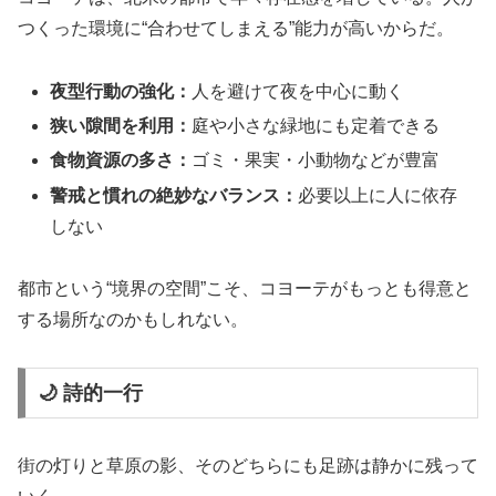
つくった環境に“合わせてしまえる”能力が高いからだ。
夜型行動の強化：
人を避けて夜を中心に動く
狭い隙間を利用：
庭や小さな緑地にも定着できる
食物資源の多さ：
ゴミ・果実・小動物などが豊富
警戒と慣れの絶妙なバランス：
必要以上に人に依存
しない
都市という“境界の空間”こそ、コヨーテがもっとも得意と
する場所なのかもしれない。
🌙 詩的一行
街の灯りと草原の影、そのどちらにも足跡は静かに残って