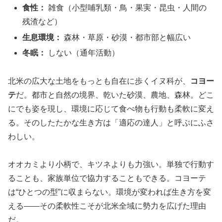
食性：
雑食（小型哺乳類・鳥・果実・昆虫・人間の
残渣など）
生息環境：
森林・草原・砂漠・都市部と幅広い
冬眠：
しない（通年活動）
北米の広大な土地をもっとも自在に歩くイヌ科が、
コヨー
テ
だ。都市と自然の境界、乾いた砂漠、農地、森林。どこ
にでも姿を現し、環境に応じて食べ物も行動も柔軟に変え
る。そのしたたかな生き方は「適応の達人」と呼ぶにふさ
わしい。
オオカミより小柄で、キツネよりも力強い。単独で行動す
ることも、家族単位で協力することもできる。コヨーテ
は“ひとつの型”に収まらない。環境が変われば生き方を変
える――その柔軟性こそが北米全域に勢力を広げた理由
だ。