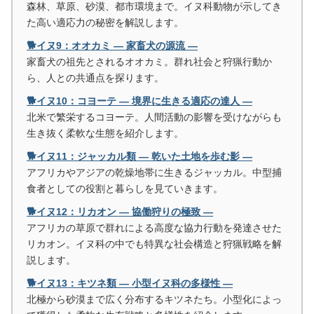
森林、草原、砂漠、都市環境まで。イヌ科動物が示してき
た高い適応力の秘密を解説します。
🐕イヌ9：オオカミ ― 家畜犬の源流 ―
家畜犬の祖先とされるオオカミ。群れ社会と狩猟行動か
ら、人との共通点を探ります。
🐕イヌ10：コヨーテ ― 境界に生きる適応の達人 ―
北米で繁栄するコヨーテ。人間活動の影響を受けながらも
生き抜く柔軟な生態を紹介します。
🐕イヌ11：ジャッカル類 ― 乾いた土地を歩む影 ―
アフリカやアジアの乾燥地帯に生きるジャッカル。中型捕
食者としての役割と暮らしを見ていきます。
🐕イヌ12：リカオン ― 協働狩りの極致 ―
アフリカの草原で群れによる高度な協力行動を発達させた
リカオン。イヌ科の中でも特異な社会構造と狩猟戦略を解
説します。
🐕イヌ13：キツネ類 ― 小型イヌ科の多様性 ―
北極から砂漠まで広く分布するキツネたち。小型化によっ