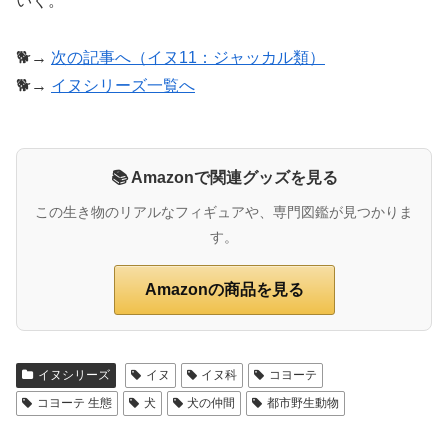
いく。
🐕→
次の記事へ（イヌ11：ジャッカル類）
🐕→
イヌシリーズ一覧へ
📚 Amazonで関連グッズを見る
この生き物のリアルなフィギュアや、専門図鑑が見つかりま
す。
Amazonの商品を見る
イヌシリーズ
イヌ
イヌ科
コヨーテ
コヨーテ 生態
犬
犬の仲間
都市野生動物