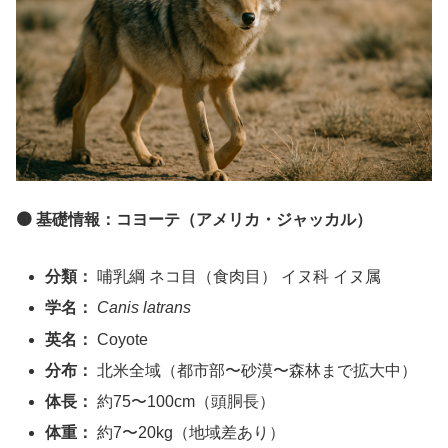
🟤 基礎情報：コヨーテ（アメリカ・ジャッカル）
分類：
哺乳綱 ネコ目（食肉目） イヌ科 イヌ属
学名：
Canis latrans
英名：
Coyote
分布：
北米全域（都市部〜砂漠〜森林まで拡大中）
体長：
約75〜100cm（頭胴長）
体重：
約7〜20kg（地域差あり）