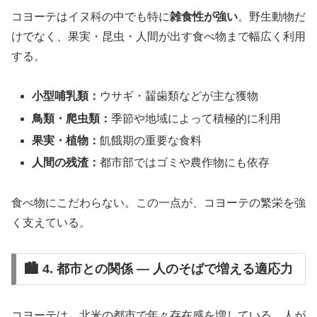
コヨーテはイヌ科の中でも特に
雑食性が強い
。野生動物だ
けでなく、果実・昆虫・人間が出す食べ物まで幅広く利用
する。
小型哺乳類：
ウサギ・齧歯類などが主な獲物
鳥類・爬虫類：
季節や地域によって積極的に利用
果実・植物：
飢餓期の重要な食料
人間の残渣：
都市部ではゴミや農作物にも依存
食べ物にこだわらない。この一点が、コヨーテの繁栄を強
く支えている。
🏙 4. 都市との関係 ― 人のそばで増える適応力
コヨーテは、北米の都市で年々存在感を増している。人が