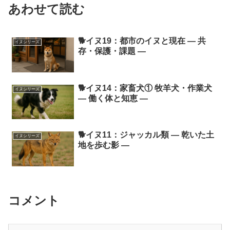
あわせて読む
🐕イヌ19：都市のイヌと現在 ― 共
イヌシリーズ
存・保護・課題 ―
🐕イヌ14：家畜犬① 牧羊犬・作業犬
イヌシリーズ
― 働く体と知恵 ―
🐕イヌ11：ジャッカル類 ― 乾いた土
イヌシリーズ
地を歩む影 ―
コメント