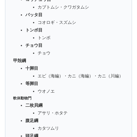
カブトムシ・クワガタムシ
バッタ目
コオロギ・スズムシ
トンボ目
トンボ
チョウ目
チョウ
甲殻綱
十脚目
エビ（海編）・カニ（海編）・カニ（川編）
等脚目
ウオノエ
軟体動物門
二枚貝綱
アサリ・ホタテ
腹足綱
カタツムリ
頭足綱