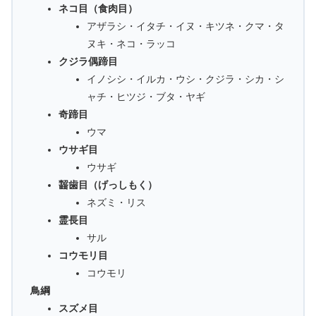
ネコ目（食肉目）
アザラシ・イタチ・イヌ・キツネ・クマ・タ
ヌキ・ネコ・ラッコ
クジラ偶蹄目
イノシシ・イルカ・ウシ・クジラ・シカ・シ
ャチ・ヒツジ・ブタ・ヤギ
奇蹄目
ウマ
ウサギ目
ウサギ
齧歯目（げっしもく）
ネズミ・リス
霊長目
サル
コウモリ目
コウモリ
鳥綱
スズメ目