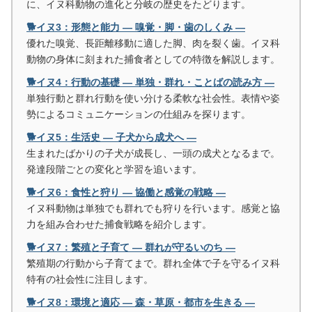
に、イヌ科動物の進化と分岐の歴史をたどります。
🐕イヌ3：形態と能力 ― 嗅覚・脚・歯のしくみ ―
優れた嗅覚、長距離移動に適した脚、肉を裂く歯。イヌ科
動物の身体に刻まれた捕食者としての特徴を解説します。
🐕イヌ4：行動の基礎 ― 単独・群れ・ことばの読み方 ―
単独行動と群れ行動を使い分ける柔軟な社会性。表情や姿
勢によるコミュニケーションの仕組みを探ります。
🐕イヌ5：生活史 ― 子犬から成犬へ ―
生まれたばかりの子犬が成長し、一頭の成犬となるまで。
発達段階ごとの変化と学習を追います。
🐕イヌ6：食性と狩り ― 協働と感覚の戦略 ―
イヌ科動物は単独でも群れでも狩りを行います。感覚と協
力を組み合わせた捕食戦略を紹介します。
🐕イヌ7：繁殖と子育て ― 群れが守るいのち ―
繁殖期の行動から子育てまで。群れ全体で子を守るイヌ科
特有の社会性に注目します。
🐕イヌ8：環境と適応 ― 森・草原・都市を生きる ―