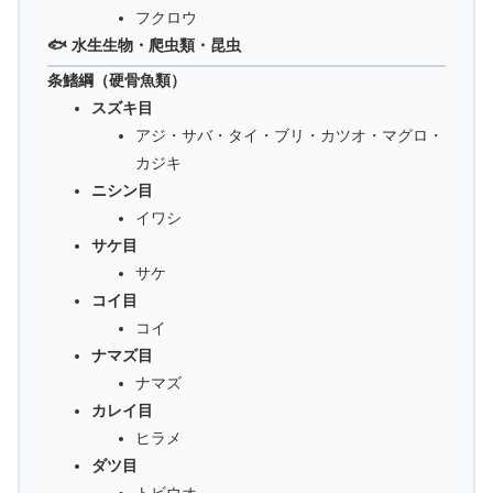
フクロウ
🐟 水生生物・爬虫類・昆虫
条鰭綱（硬骨魚類）
スズキ目
アジ・サバ・タイ・ブリ・カツオ・マグロ・
カジキ
ニシン目
イワシ
サケ目
サケ
コイ目
コイ
ナマズ目
ナマズ
カレイ目
ヒラメ
ダツ目
トビウオ