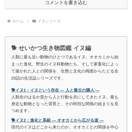
コメントを書き込む
ホーム
イヌシリーズ
🐕 せいかつ生き物図鑑 イヌ編
人類に最も近い動物のひとつであるイヌ。オオカミから始
まった進化、野生のイヌ科動物たち、そして家畜化によっ
て築かれた人との関係を、生態と文化の両面からたどる全
20話の生活誌シリーズです。
🐕イヌ1：イヌという存在 ― 人と最古の隣人 ―
人類史のはるか昔から人と行動を共にしてきたイヌ。最も
身近な動物となった背景と、その特別な関係の始まりを見
つめます。
🐕イヌ2：進化と系統 ― オオカミから広がる道 ―
現代のイヌはどこから来たのか。オオカミとの関係を中心