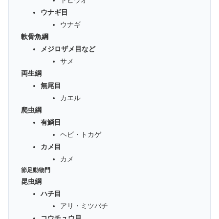
ウナギ目
ウナギ
軟骨魚綱
メジロザメ目など
サメ
両生綱
無尾目
カエル
爬虫綱
有鱗目
ヘビ・トカゲ
カメ目
カメ
節足動物門
昆虫綱
ハチ目
アリ・ミツバチ
コウチュウ目