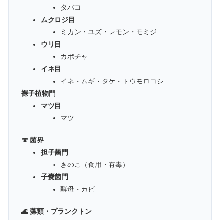
タバコ
ムクロジ目
ミカン・ユズ・レモン・モミジ
ウリ目
カボチャ
イネ目
イネ・ムギ・タケ・トウモロコシ
裸子植物門
マツ目
マツ
🍄 菌界
担子菌門
きのこ（食用・有毒）
子嚢菌門
酵母・カビ
🌊 藻類・プランクトン