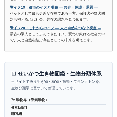
🐕イヌ19：都市のイヌと現在 ― 共存・保護・課題 ―
ペットとして最も身近な存在である一方、保護犬や野犬問
題も抱える現代社会。共存の課題を見つめます。
🐕イヌ20：これからのイヌ ― 人と自然をつなぐ視点 ―
最古の隣人として歩んできたイヌ。変わり続ける社会の中
で、人と自然を結ぶ存在としての未来を考えます。
📊 せいかつ生き物図鑑・生物分類体系
当サイトで扱う生き物・植物・菌類・プランクトンを、
生物分類学に基づいて整理しています。
🐾 動物界（脊索動物）
脊索動物門
哺乳綱