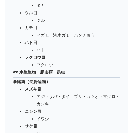
タカ
ツル目
ツル
カモ目
マガモ・潜水ガモ・ハクチョウ
ハト目
ハト
フクロウ目
フクロウ
🐟 水生生物・爬虫類・昆虫
条鰭綱（硬骨魚類）
スズキ目
アジ・サバ・タイ・ブリ・カツオ・マグロ・
カジキ
ニシン目
イワシ
サケ目