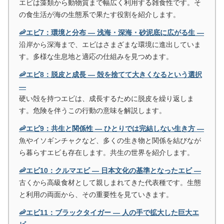
エビは藻類から動物質まで幅広く利用する雑食性です。そ
の食生活が海の生態系で果たす役割を紹介します。
🦐エビ7：環境と分布 ― 浅海・深海・砂泥底に広がる生 ―
沿岸から深海まで、エビはさまざまな環境に進出していま
す。多様な生息地と適応の仕組みを見つめます。
🦐エビ8：脱皮と成長 ― 殻を捨てて大きくなるという選択
―
硬い殻を持つエビは、成長するために脱皮を繰り返しま
す。危険を伴うこの行動の意味を解説します。
🦐エビ9：共生と関係性 ― ひとりでは完結しない生き方 ―
魚やイソギンチャクなど、多くの生き物と関係を結びなが
ら暮らすエビも存在します。共生の世界を紹介します。
🦐エビ10：クルマエビ ― 日本文化の基準となったエビ ―
古くから高級食材として親しまれてきた代表種です。生態
と利用の両面から、その重要性を見ていきます。
🦐エビ11：ブラックタイガー ― 人の手で拡大した巨大エ