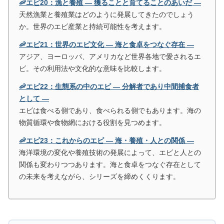
🦐エビ20：漁と養殖 ― 獲ることと育てることのあいだ ―
天然漁業と養殖業はどのように発展してきたのでしょう
か。世界のエビ産業と持続可能性を考えます。
🦐エビ21：世界のエビ文化 ― 海と食卓をつなぐ存在 ―
アジア、ヨーロッパ、アメリカなど世界各地で愛されるエ
ビ。その利用法や文化的な意味を比較します。
🦐エビ22：生態系の中のエビ ― 分解者であり中間捕食者
として ―
エビは食べる側であり、食べられる側でもあります。海の
物質循環や食物網における役割を見つめます。
🦐エビ23：これからのエビ ― 海・養殖・人との関係 ―
海洋環境の変化や養殖技術の発展によって、エビと人との
関係も変わりつつあります。海と食卓をつなぐ存在として
の未来を考えながら、シリーズを締めくくります。