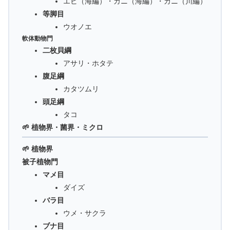
エビ（海編）・カニ（海編）・カニ（川編）
等脚目
ウオノエ
軟体動物門
二枚貝綱
アサリ・ホタテ
腹足綱
カタツムリ
頭足綱
タコ
🌱 植物界・菌界・ミクロ
🌱 植物界
被子植物門
マメ目
ダイズ
バラ目
ウメ・サクラ
ブナ目