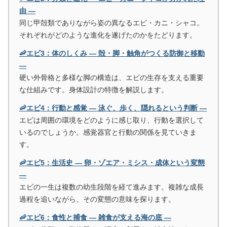
由 ―
同じ甲殻類でありながら姿の異なるエビ・カニ・シャコ。
それぞれがどのような進化を遂げたのかをたどります。
🦐エビ3：体のしくみ ― 殻・脚・触角がつくる防御と移動
―
硬い外骨格と多様な脚の構造は、エビの生存を支える重要
な仕組みです。身体設計の特徴を解説します。
🦐エビ4：行動と感覚 ― 泳ぐ、歩く、隠れるという判断 ―
エビは周囲の環境をどのように感じ取り、行動を選択して
いるのでしょうか。感覚器官と行動の関係を見ていきま
す。
🦐エビ5：生活史 ― 卵・ゾエア・ミシス・成体という変態
―
エビの一生は複数の幼生段階を経て進みます。複雑な成長
過程を追いながら、その変態の意味を探ります。
🦐エビ6：食性と捕食 ― 雑食が支える海の底 ―