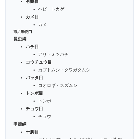
有鱗目
ヘビ・トカゲ
カメ目
カメ
節足動物門
昆虫綱
ハチ目
アリ・ミツバチ
コウチュウ目
カブトムシ・クワガタムシ
バッタ目
コオロギ・スズムシ
トンボ目
トンボ
チョウ目
チョウ
甲殻綱
十脚目