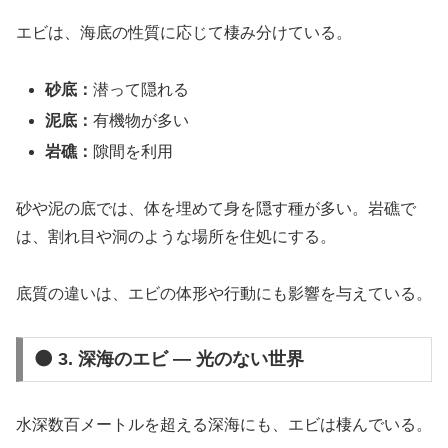
エビは、海底の性質に応じて棲み分けている。
砂底：
潜って隠れる
泥底：
有機物が多い
岩礁：
隙間を利用
砂や泥の底では、体を埋めて身を隠す種が多い。岩礁で
は、割れ目や洞のような場所を住処にする。
底質の違いは、エビの体形や行動にも影響を与えている。
🌑 3. 深海のエビ ― 光のない世界
水深数百メートルを超える深海にも、エビは棲んでいる。