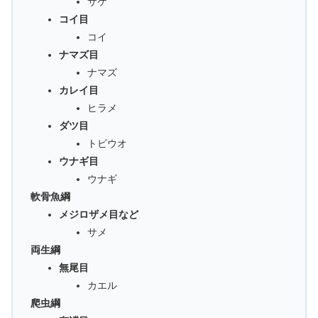
サケ
コイ目
コイ
ナマズ目
ナマズ
カレイ目
ヒラメ
ダツ目
トビウオ
ウナギ目
ウナギ
軟骨魚綱
メジロザメ目など
サメ
両生綱
無尾目
カエル
爬虫綱