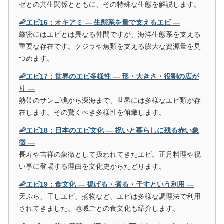
ゼとの共生関係とともに、その特殊な生態を解説します。
🦐エビ16：オキアミ ― 生態系を量で支えるエビ ―
厳密にはエビとは異なる仲間ですが、海洋生態系を支える
重要な存在です。クジラや魚類を支える膨大な資源量を見
つめます。
🦐エビ17：世界のエビ多様性 ― 形・大きさ・役割の広が
り ―
熱帯のサンゴ礁から深海まで、世界には多様なエビ類が存
在します。その驚くべき多様性を俯瞰します。
🦐エビ18：日本のエビ文化 ― 祝いと暮らしに残る赤い象
徴 ―
長寿や吉祥の象徴として扱われてきたエビ。正月料理や祝
い事に登場する理由を文化史からたどります。
🦐エビ19：食文化 ― 揚げる・煮る・干すという利用 ―
天ぷら、干しエビ、煮物など、エビは多様な調理法で利用
されてきました。地域ごとの食文化も紹介します。