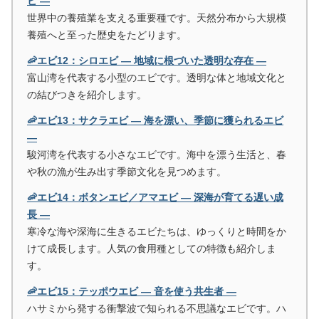
ビ ―
世界中の養殖業を支える重要種です。天然分布から大規模
養殖へと至った歴史をたどります。
🦐エビ12：シロエビ ― 地域に根づいた透明な存在 ―
富山湾を代表する小型のエビです。透明な体と地域文化と
の結びつきを紹介します。
🦐エビ13：サクラエビ ― 海を漂い、季節に獲られるエビ
―
駿河湾を代表する小さなエビです。海中を漂う生活と、春
や秋の漁が生み出す季節文化を見つめます。
🦐エビ14：ボタンエビ／アマエビ ― 深海が育てる遅い成
長 ―
寒冷な海や深海に生きるエビたちは、ゆっくりと時間をか
けて成長します。人気の食用種としての特徴も紹介しま
す。
🦐エビ15：テッポウエビ ― 音を使う共生者 ―
ハサミから発する衝撃波で知られる不思議なエビです。ハ