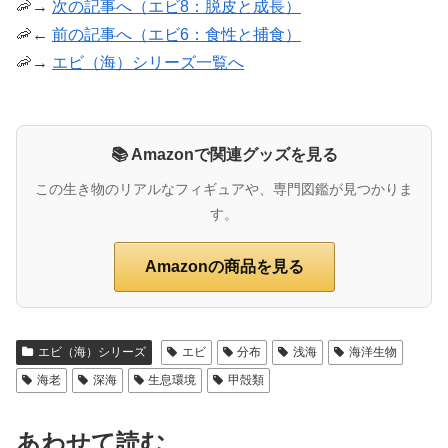
🦐→
次の記事へ（エビ8：脱皮と成長）
🦐←
前の記事へ（エビ6：食性と捕食）
🦐→
エビ（海）シリーズ一覧へ
📚 Amazonで関連グッズを見る
この生き物のリアルなフィギュアや、専門図鑑が見つかりま
す。
Amazonの商品を見る
エビ（海）シリーズ
エビ
分布
浅海
海洋生物
海老
深海
生息環境
甲殻類
あわせて読む