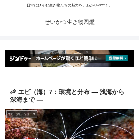
日常にひそむ生き物たちの魅力を、わかりやすく。
せいかつ生き物図鑑
🦐 エビ（海）7：環境と分布 ― 浅海から
深海まで ―
エビ（海）シリーズ