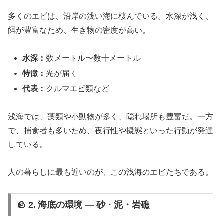
多くのエビは、沿岸の浅い海に棲んでいる。水深が浅く、
餌が豊富なため、生き物の密度が高い。
水深：
数メートル〜数十メートル
特徴：
光が届く
代表：
クルマエビ類など
浅海では、藻類や小動物が多く、隠れ場所も豊富だ。一方
で、捕食者も多いため、夜行性や擬態といった行動が発達
している。
人の暮らしに最も近いのが、この浅海のエビたちである。
🪨 2. 海底の環境 ― 砂・泥・岩礁