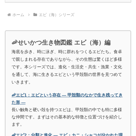
ホーム
エビ（海）シリーズ
🦐せいかつ生き物図鑑 エビ（海）編
海底を歩き、時に泳ぎ、時に群れをつくるエビたち。食卓
で親しまれる存在でありながら、その生態は驚くほど多様
です。本シリーズでは、進化・生活史・共生・漁業・文化
を通して、海に生きるエビという甲殻類の世界を見つめて
いきます。
🦐エビ1：エビという存在 ― 甲殻類のなかで生き残ってき
た形 ―
長い触角と硬い殻を持つエビは、甲殻類の中でも特に多様
な仲間です。まずはその基本的な特徴と位置づけを紹介し
ます。
🦐エビ2：分類と進化 ― エビ・カニ・シャコが分かれた理