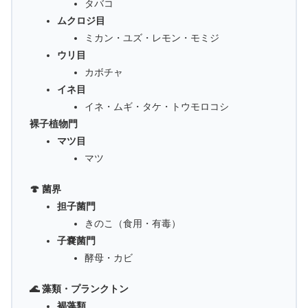
タバコ
ムクロジ目
ミカン・ユズ・レモン・モミジ
ウリ目
カボチャ
イネ目
イネ・ムギ・タケ・トウモロコシ
裸子植物門
マツ目
マツ
🍄 菌界
担子菌門
きのこ（食用・有毒）
子嚢菌門
酵母・カビ
🌊 藻類・プランクトン
褐藻類