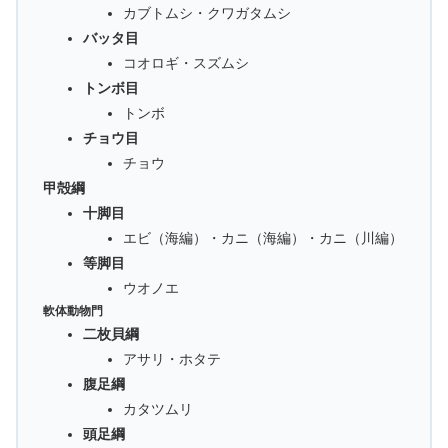
カブトムシ・クワガタムシ
バッタ目
コオロギ・スズムシ
トンボ目
トンボ
チョウ目
チョウ
甲殻綱
十脚目
エビ（海編）・カニ（海編）・カニ（川編）
等脚目
ウオノエ
軟体動物門
二枚貝綱
アサリ・ホタテ
腹足綱
カタツムリ
頭足綱