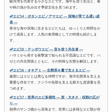
駿河湾を代表する小さなエビです。海中を漂う生活と、春
や秋の漁が生み出す季節文化を見つめます。
🦐エビ14：ボタンエビ／アマエビ ― 深海が育てる遅い成
長 ―
寒冷な海や深海に生きるエビたちは、ゆっくりと時間をか
けて成長します。人気の食用種としての特徴も紹介しま
す。
🦐エビ15：テッポウエビ ― 音を使う共生者 ―
ハサミから発する衝撃波で知られる不思議なエビです。ハ
ゼとの共生関係とともに、その特殊な生態を解説します。
🦐エビ16：オキアミ ― 生態系を量で支えるエビ ―
厳密にはエビとは異なる仲間ですが、海洋生態系を支える
重要な存在です。クジラや魚類を支える膨大な資源量を見
つめます。
🦐エビ17：世界のエビ多様性 ― 形・大きさ・役割の広が
り ―
熱帯のサンゴ礁から深海まで、世界には多様なエビ類が存