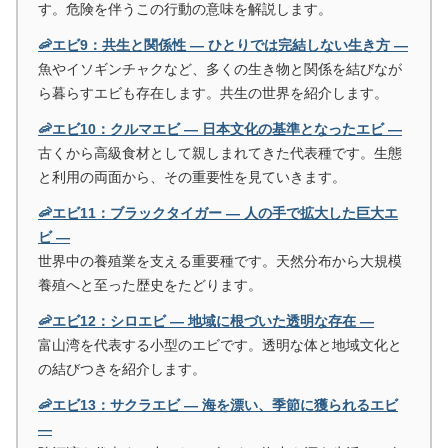
す。危険を伴うこの行動の意味を解説します。
🦐エビ9：共生と関係性 ― ひとりでは完結しない生き方 ―
魚やイソギンチャクなど、多くの生き物と関係を結びなが
ら暮らすエビも存在します。共生の世界を紹介します。
🦐エビ10：クルマエビ ― 日本文化の基準となったエビ ―
古くから高級食材として親しまれてきた代表種です。生態
と利用の両面から、その重要性を見ていきます。
🦐エビ11：ブラックタイガー ― 人の手で拡大した巨大エ
ビ ―
世界中の養殖業を支える重要種です。天然分布から大規模
養殖へと至った歴史をたどります。
🦐エビ12：シロエビ ― 地域に根づいた透明な存在 ―
富山湾を代表する小型のエビです。透明な体と地域文化と
の結びつきを紹介します。
🦐エビ13：サクラエビ ― 海を漂い、季節に獲られるエビ
―