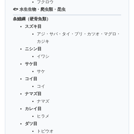
フクロウ
🐟 水生生物・爬虫類・昆虫
条鰭綱（硬骨魚類）
スズキ目
アジ・サバ・タイ・ブリ・カツオ・マグロ・
カジキ
ニシン目
イワシ
サケ目
サケ
コイ目
コイ
ナマズ目
ナマズ
カレイ目
ヒラメ
ダツ目
トビウオ