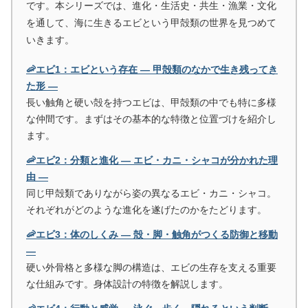
です。本シリーズでは、進化・生活史・共生・漁業・文化
を通して、海に生きるエビという甲殻類の世界を見つめて
いきます。
🦐エビ1：エビという存在 ― 甲殻類のなかで生き残ってき
た形 ―
長い触角と硬い殻を持つエビは、甲殻類の中でも特に多様
な仲間です。まずはその基本的な特徴と位置づけを紹介し
ます。
🦐エビ2：分類と進化 ― エビ・カニ・シャコが分かれた理
由 ―
同じ甲殻類でありながら姿の異なるエビ・カニ・シャコ。
それぞれがどのような進化を遂げたのかをたどります。
🦐エビ3：体のしくみ ― 殻・脚・触角がつくる防御と移動
―
硬い外骨格と多様な脚の構造は、エビの生存を支える重要
な仕組みです。身体設計の特徴を解説します。