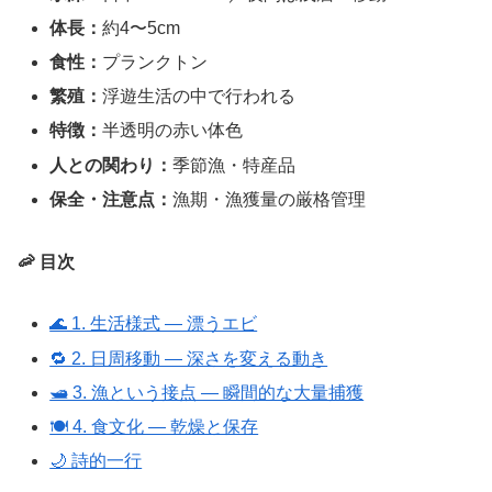
体長：
約4〜5cm
食性：
プランクトン
繁殖：
浮遊生活の中で行われる
特徴：
半透明の赤い体色
人との関わり：
季節漁・特産品
保全・注意点：
漁期・漁獲量の厳格管理
🦐 目次
🌊 1. 生活様式 ― 漂うエビ
🔁 2. 日周移動 ― 深さを変える動き
🛥 3. 漁という接点 ― 瞬間的な大量捕獲
🍽 4. 食文化 ― 乾燥と保存
🌙 詩的一行