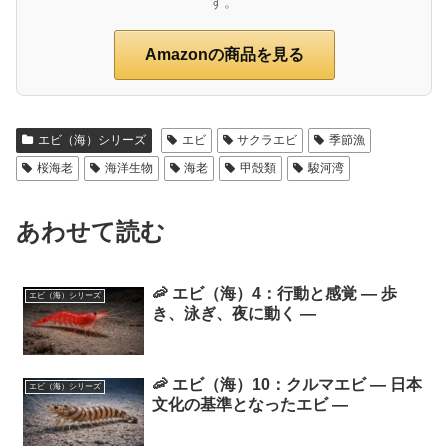
す。
Amazonの商品を見る
エビ（海）シリーズ
エビ
サクラエビ
季節漁
桜海老
海洋生物
海老
甲殻類
駿河湾
あわせて読む
🦐 エビ（海）4：行動と感覚 ― 歩
エビ（海）シリーズ
き、泳ぎ、夜に動く ―
🦐 エビ（海）10：クルマエビ ― 日本
エビ（海）シリーズ
文化の基準となったエビ ―