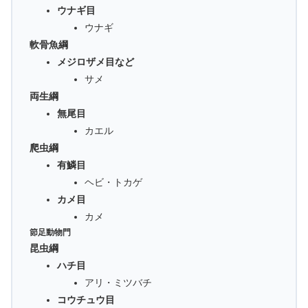
ウナギ目
ウナギ
軟骨魚綱
メジロザメ目など
サメ
両生綱
無尾目
カエル
爬虫綱
有鱗目
ヘビ・トカゲ
カメ目
カメ
節足動物門
昆虫綱
ハチ目
アリ・ミツバチ
コウチュウ目