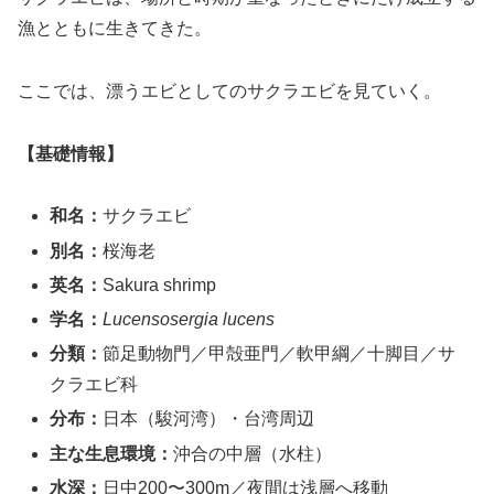
漁とともに生きてきた。
ここでは、漂うエビとしてのサクラエビを見ていく。
【基礎情報】
和名：
サクラエビ
別名：
桜海老
英名：
Sakura shrimp
学名：
Lucensosergia lucens
分類：
節足動物門／甲殻亜門／軟甲綱／十脚目／サ
クラエビ科
分布：
日本（駿河湾）・台湾周辺
主な生息環境：
沖合の中層（水柱）
水深：
日中200〜300m／夜間は浅層へ移動