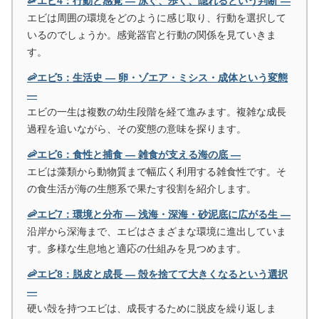
🦐エビ4：行動と感覚 ― 泳ぐ、歩く、隠れるという判断 ―
エビは周囲の環境をどのように感じ取り、行動を選択して
いるのでしょうか。感覚器官と行動の関係を見ていきま
す。
🦐エビ5：生活史 ― 卵・ゾエア・ミシス・成体という変態
―
エビの一生は複数の幼生段階を経て進みます。複雑な成長
過程を追いながら、その変態の意味を探ります。
🦐エビ6：食性と捕食 ― 雑食が支える海の底 ―
エビは藻類から動物質まで幅広く利用する雑食性です。そ
の食生活が海の生態系で果たす役割を紹介します。
🦐エビ7：環境と分布 ― 浅海・深海・砂泥底に広がる生 ―
沿岸から深海まで、エビはさまざまな環境に進出していま
す。多様な生息地と適応の仕組みを見つめます。
🦐エビ8：脱皮と成長 ― 殻を捨てて大きくなるという選択
―
硬い殻を持つエビは、成長するために脱皮を繰り返しま