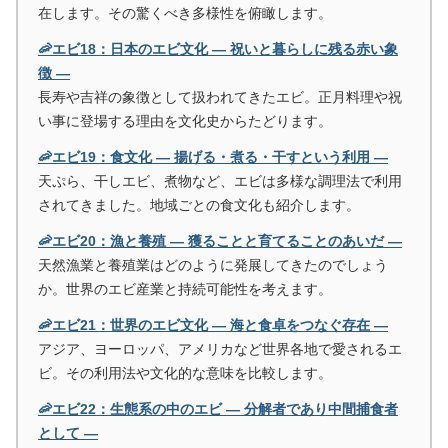
在します。その驚くべき多様性を俯瞰します。
🦐エビ18：日本のエビ文化 ― 祝いと暮らしに残る赤い象
徴 ―
長寿や吉祥の象徴として扱われてきたエビ。正月料理や祝
い事に登場する理由を文化史からたどります。
🦐エビ19：食文化 ― 揚げる・煮る・干すという利用 ―
天ぷら、干しエビ、煮物など、エビは多様な調理法で利用
されてきました。地域ごとの食文化も紹介します。
🦐エビ20：漁と養殖 ― 獲ることと育てることのあいだ ―
天然漁業と養殖業はどのように発展してきたのでしょう
か。世界のエビ産業と持続可能性を考えます。
🦐エビ21：世界のエビ文化 ― 海と食卓をつなぐ存在 ―
アジア、ヨーロッパ、アメリカなど世界各地で愛されるエ
ビ。その利用法や文化的な意味を比較します。
🦐エビ22：生態系の中のエビ ― 分解者であり中間捕食者
として ―