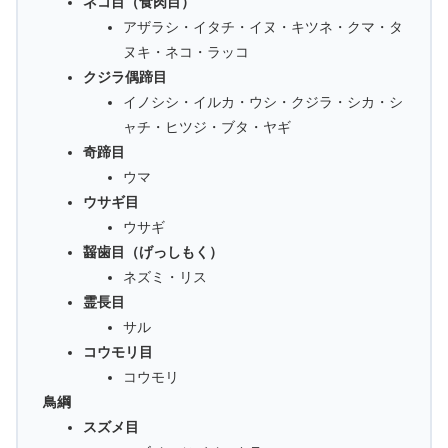
ネコ目（食肉目）
アザラシ・イタチ・イヌ・キツネ・クマ・タ
ヌキ・ネコ・ラッコ
クジラ偶蹄目
イノシシ・イルカ・ウシ・クジラ・シカ・シ
ャチ・ヒツジ・ブタ・ヤギ
奇蹄目
ウマ
ウサギ目
ウサギ
齧歯目（げっしもく）
ネズミ・リス
霊長目
サル
コウモリ目
コウモリ
鳥綱
スズメ目