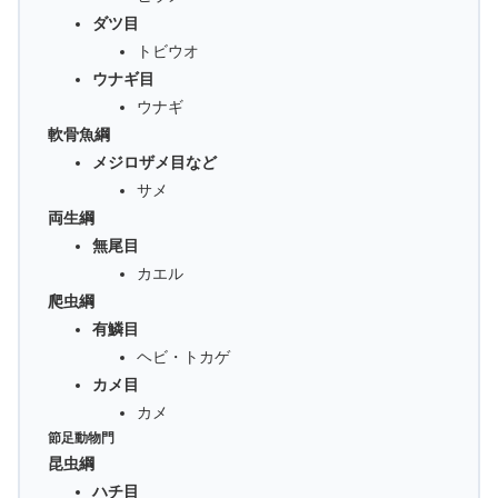
ダツ目
トビウオ
ウナギ目
ウナギ
軟骨魚綱
メジロザメ目など
サメ
両生綱
無尾目
カエル
爬虫綱
有鱗目
ヘビ・トカゲ
カメ目
カメ
節足動物門
昆虫綱
ハチ目