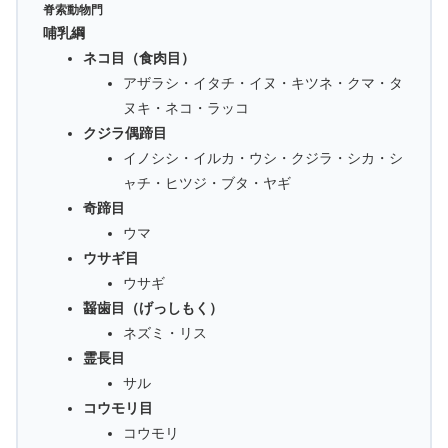
脊索動物門
哺乳綱
ネコ目（食肉目）
アザラシ・イタチ・イヌ・キツネ・クマ・タ
ヌキ・ネコ・ラッコ
クジラ偶蹄目
イノシシ・イルカ・ウシ・クジラ・シカ・シ
ャチ・ヒツジ・ブタ・ヤギ
奇蹄目
ウマ
ウサギ目
ウサギ
齧歯目（げっしもく）
ネズミ・リス
霊長目
サル
コウモリ目
コウモリ