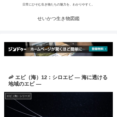
日常にひそむ生き物たちの魅力を、わかりやすく。
せいかつ生き物図鑑
🦐 エビ（海）12：シロエビ ― 海に透ける
地域のエビ ―
エビ（海）シリーズ