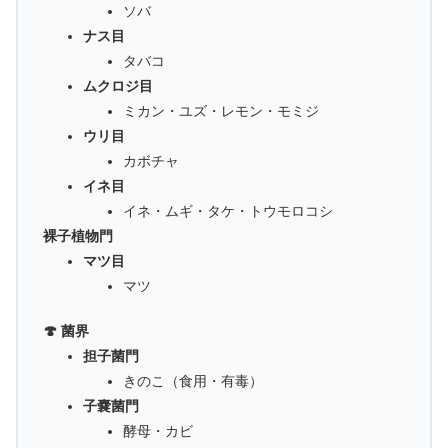
ソバ
ナス目
タバコ
ムクロジ目
ミカン・ユズ・レモン・モミジ
ウリ目
カボチャ
イネ目
イネ・ムギ・タケ・トウモロコシ
裸子植物門
マツ目
マツ
🍄 菌界
担子菌門
きのこ（食用・有毒）
子嚢菌門
酵母・カビ