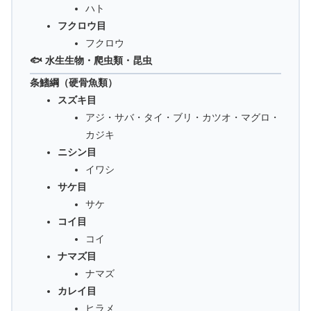
ハト
フクロウ目
フクロウ
🐟 水生生物・爬虫類・昆虫
条鰭綱（硬骨魚類）
スズキ目
アジ・サバ・タイ・ブリ・カツオ・マグロ・
カジキ
ニシン目
イワシ
サケ目
サケ
コイ目
コイ
ナマズ目
ナマズ
カレイ目
ヒラメ