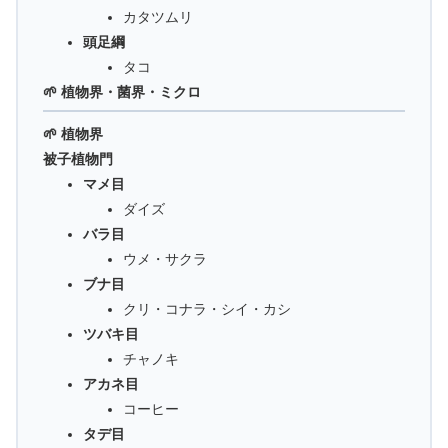
カタツムリ
頭足綱
タコ
🌱 植物界・菌界・ミクロ
🌱 植物界
被子植物門
マメ目
ダイズ
バラ目
ウメ・サクラ
ブナ目
クリ・コナラ・シイ・カシ
ツバキ目
チャノキ
アカネ目
コーヒー
タデ目