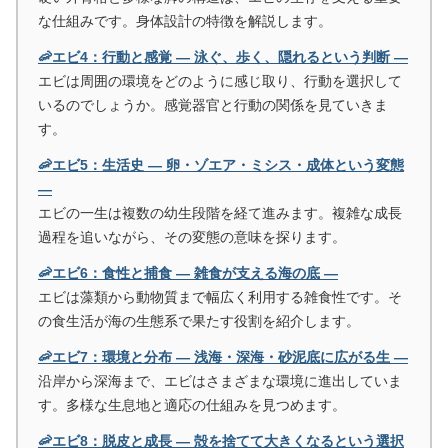
な仕組みです。身体設計の特徴を解説します。
🦐エビ4：行動と感覚 ― 泳ぐ、歩く、隠れるという判断 ―
エビは周囲の環境をどのように感じ取り、行動を選択して
いるのでしょうか。感覚器官と行動の関係を見ていきま
す。
🦐エビ5：生活史 ― 卵・ゾエア・ミシス・成体という変態
―
エビの一生は複数の幼生段階を経て進みます。複雑な成長
過程を追いながら、その変態の意味を探ります。
🦐エビ6：食性と捕食 ― 雑食が支える海の底 ―
エビは藻類から動物質まで幅広く利用する雑食性です。そ
の食生活が海の生態系で果たす役割を紹介します。
🦐エビ7：環境と分布 ― 浅海・深海・砂泥底に広がる生 ―
沿岸から深海まで、エビはさまざまな環境に進出していま
す。多様な生息地と適応の仕組みを見つめます。
🦐エビ8：脱皮と成長 ― 殻を捨てて大きくなるという選択