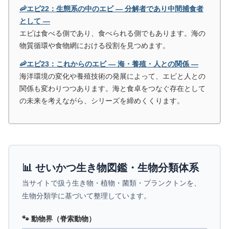
🦐エビ22：生態系の中のエビ ― 分解者であり中間捕食者
として ―
エビは食べる側であり、食べられる側でもあります。海の
物質循環や食物網における役割を見つめます。
🦐エビ23：これからのエビ ― 海・養殖・人との関係 ―
海洋環境の変化や養殖技術の発展によって、エビと人との
関係も変わりつつあります。海と食卓をつなぐ存在として
の未来を考えながら、シリーズを締めくくります。
📊 せいかつ生き物図鑑・生物分類体系
当サイトで扱う生き物・植物・菌類・プランクトンを、
生物分類学に基づいて整理しています。
🐾 動物界（脊索動物）