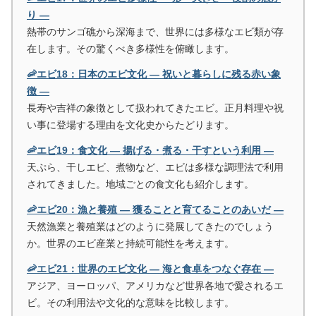
り ―
熱帯のサンゴ礁から深海まで、世界には多様なエビ類が存
在します。その驚くべき多様性を俯瞰します。
🦐エビ18：日本のエビ文化 ― 祝いと暮らしに残る赤い象
徴 ―
長寿や吉祥の象徴として扱われてきたエビ。正月料理や祝
い事に登場する理由を文化史からたどります。
🦐エビ19：食文化 ― 揚げる・煮る・干すという利用 ―
天ぷら、干しエビ、煮物など、エビは多様な調理法で利用
されてきました。地域ごとの食文化も紹介します。
🦐エビ20：漁と養殖 ― 獲ることと育てることのあいだ ―
天然漁業と養殖業はどのように発展してきたのでしょう
か。世界のエビ産業と持続可能性を考えます。
🦐エビ21：世界のエビ文化 ― 海と食卓をつなぐ存在 ―
アジア、ヨーロッパ、アメリカなど世界各地で愛されるエ
ビ。その利用法や文化的な意味を比較します。