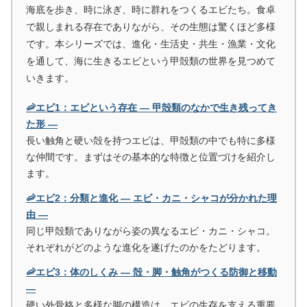
海底を歩き、時に泳ぎ、時に群れをつくるエビたち。食卓
で親しまれる存在でありながら、その生態は驚くほど多様
です。本シリーズでは、進化・生活史・共生・漁業・文化
を通して、海に生きるエビという甲殻類の世界を見つめて
いきます。
🦐エビ1：エビという存在 ― 甲殻類のなかで生き残ってき
た形 ―
長い触角と硬い殻を持つエビは、甲殻類の中でも特に多様
な仲間です。まずはその基本的な特徴と位置づけを紹介し
ます。
🦐エビ2：分類と進化 ― エビ・カニ・シャコが分かれた理
由 ―
同じ甲殻類でありながら姿の異なるエビ・カニ・シャコ。
それぞれがどのような進化を遂げたのかをたどります。
🦐エビ3：体のしくみ ― 殻・脚・触角がつくる防御と移動
―
硬い外骨格と多様な脚の構造は、エビの生存を支える重要