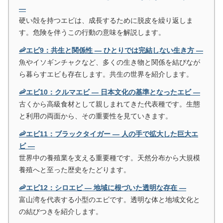
―
硬い殻を持つエビは、成長するために脱皮を繰り返しま
す。危険を伴うこの行動の意味を解説します。
🦐エビ9：共生と関係性 ― ひとりでは完結しない生き方 ―
魚やイソギンチャクなど、多くの生き物と関係を結びなが
ら暮らすエビも存在します。共生の世界を紹介します。
🦐エビ10：クルマエビ ― 日本文化の基準となったエビ ―
古くから高級食材として親しまれてきた代表種です。生態
と利用の両面から、その重要性を見ていきます。
🦐エビ11：ブラックタイガー ― 人の手で拡大した巨大エ
ビ ―
世界中の養殖業を支える重要種です。天然分布から大規模
養殖へと至った歴史をたどります。
🦐エビ12：シロエビ ― 地域に根づいた透明な存在 ―
富山湾を代表する小型のエビです。透明な体と地域文化と
の結びつきを紹介します。