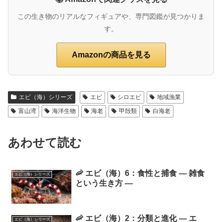
この生き物のリアルなフィギュアや、専門図鑑が見つかりま
す。
Amazonの商品を見る
エビ（海）シリーズ
エビ
シロエビ
地域漁業
富山湾
海洋生物
海老
甲殻類
白海老
あわせて読む
🦐 エビ（海）6：食性と捕食 ― 雑食
エビ（海）シリーズ
という生き方 ―
🦐 エビ（海）2：分類と進化 ― エ
エビ（海）シリーズ