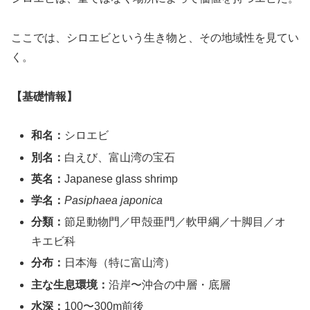
ここでは、シロエビという生き物と、その地域性を見てい
く。
【基礎情報】
和名：
シロエビ
別名：
白えび、富山湾の宝石
英名：
Japanese glass shrimp
学名：
Pasiphaea japonica
分類：
節足動物門／甲殻亜門／軟甲綱／十脚目／オ
キエビ科
分布：
日本海（特に富山湾）
主な生息環境：
沿岸〜沖合の中層・底層
水深：
100〜300m前後