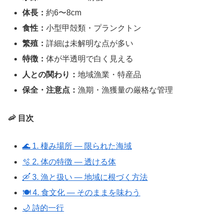
体長：
約6〜8cm
食性：
小型甲殻類・プランクトン
繁殖：
詳細は未解明な点が多い
特徴：
体が半透明で白く見える
人との関わり：
地域漁業・特産品
保全・注意点：
漁期・漁獲量の厳格な管理
🦐 目次
🌊 1. 棲み場所 ― 限られた海域
🫧 2. 体の特徴 ― 透ける体
🛶 3. 漁と扱い ― 地域に根づく方法
🍽 4. 食文化 ― そのままを味わう
🌙 詩的一行