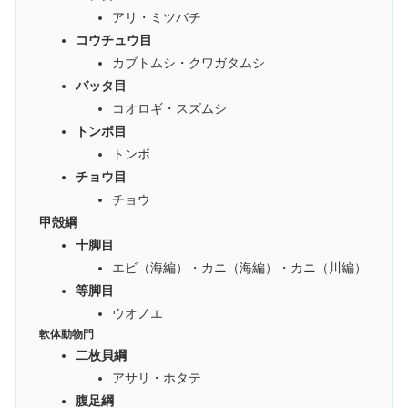
アリ・ミツバチ
コウチュウ目
カブトムシ・クワガタムシ
バッタ目
コオロギ・スズムシ
トンボ目
トンボ
チョウ目
チョウ
甲殻綱
十脚目
エビ（海編）・カニ（海編）・カニ（川編）
等脚目
ウオノエ
軟体動物門
二枚貝綱
アサリ・ホタテ
腹足綱