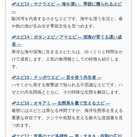
🦐エビ13：サクラエビ ― 海を漂い、季節に獲られるエビ
―
駿河湾を代表する小さなエビです。海中を漂う生活と、春
や秋の漁が生み出す季節文化を見つめます。
🦐エビ14：ボタンエビ／アマエビ ― 深海が育てる遅い成
長 ―
寒冷な海や深海に生きるエビたちは、ゆっくりと時間をか
けて成長します。人気の食用種としての特徴も紹介しま
す。
🦐エビ15：テッポウエビ ― 音を使う共生者 ―
ハサミから発する衝撃波で知られる不思議なエビです。ハ
ゼとの共生関係とともに、その特殊な生態を解説します。
🦐エビ16：オキアミ ― 生態系を量で支えるエビ ―
厳密にはエビとは異なる仲間ですが、海洋生態系を支える
重要な存在です。クジラや魚類を支える膨大な資源量を見
つめます。
🦐エビ17：世界のエビ多様性 ― 形・大きさ・役割の広が