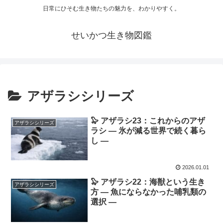
日常にひそむ生き物たちの魅力を、わかりやすく。
せいかつ生き物図鑑
アザラシシリーズ
🦭 アザラシ23：これからのアザ
アザラシシリーズ
ラシ ― 氷が減る世界で続く暮ら
し ―
2026.01.01
🦭 アザラシ22：海獣という生き
アザラシシリーズ
方 ― 魚にならなかった哺乳類の
選択 ―