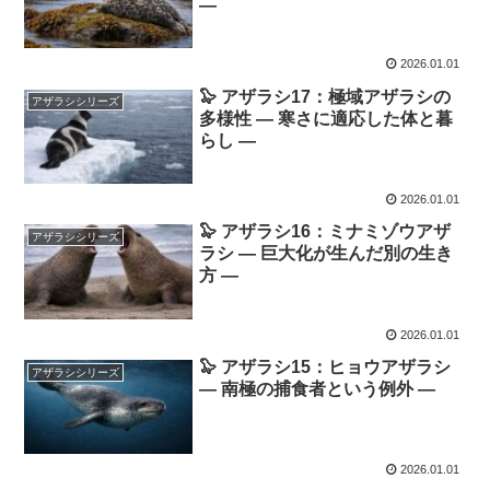
―
2026.01.01
🦭 アザラシ17：極域アザラシの
アザラシシリーズ
多様性 ― 寒さに適応した体と暮
らし ―
2026.01.01
🦭 アザラシ16：ミナミゾウアザ
アザラシシリーズ
ラシ ― 巨大化が生んだ別の生き
方 ―
2026.01.01
🦭 アザラシ15：ヒョウアザラシ
アザラシシリーズ
― 南極の捕食者という例外 ―
2026.01.01