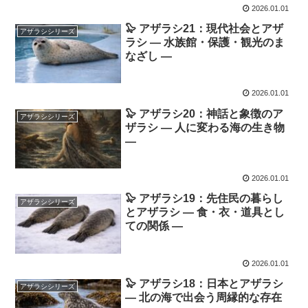
2026.01.01
🦭 アザラシ21：現代社会とアザ
アザラシシリーズ
ラシ ― 水族館・保護・観光のま
なざし ―
2026.01.01
🦭 アザラシ20：神話と象徴のア
アザラシシリーズ
ザラシ ― 人に変わる海の生き物
―
2026.01.01
🦭 アザラシ19：先住民の暮らし
アザラシシリーズ
とアザラシ ― 食・衣・道具とし
ての関係 ―
2026.01.01
🦭 アザラシ18：日本とアザラシ
アザラシシリーズ
― 北の海で出会う周縁的な存在