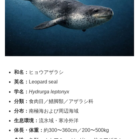
和名：
ヒョウアザラシ
英名：
Leopard seal
学名：
Hydrurga leptonyx
分類：
食肉目／鰭脚類／アザラシ科
分布：
南極海および周辺海域
生息環境：
流氷域・寒冷外洋
体長・体重：
約300〜360cm／200〜500kg