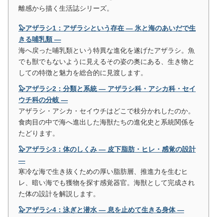
離感から描く生活誌シリーズ。
🦭アザラシ1：アザラシという存在 ― 氷と海のあいだで生
きる哺乳類 ―
海へ戻った哺乳類という特異な進化を遂げたアザラシ。魚
でも獣でもないように見えるその姿の奥にある、生き物と
しての特徴と魅力を総合的に見渡します。
🦭アザラシ2：分類と系統 ― アザラシ科・アシカ科・セイ
ウチ科の分岐 ―
アザラシ・アシカ・セイウチはどこで枝分かれしたのか。
食肉目の中で海へ進出した海獣たちの進化史と系統関係を
たどります。
🦭アザラシ3：体のしくみ ― 皮下脂肪・ヒレ・感覚の設計
―
寒冷な海で生き抜くための厚い脂肪層、推進力を生むヒ
レ、暗い海でも獲物を探す感覚器官。海獣として完成され
た体の設計を解説します。
🦭アザラシ4：泳ぎと潜水 ― 息を止めて生きる身体 ―