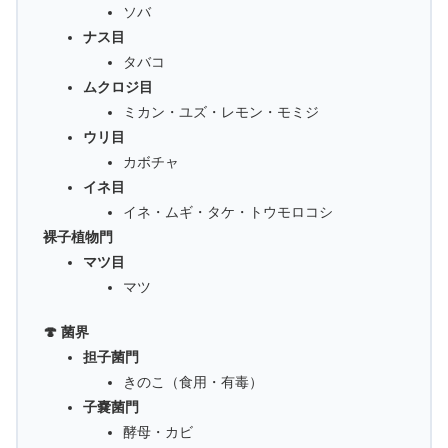
ソバ
ナス目
タバコ
ムクロジ目
ミカン・ユズ・レモン・モミジ
ウリ目
カボチャ
イネ目
イネ・ムギ・タケ・トウモロコシ
裸子植物門
マツ目
マツ
🍄 菌界
担子菌門
きのこ（食用・有毒）
子嚢菌門
酵母・カビ