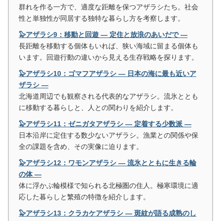
群れを作る一方で、適度な距離を保つアザラシたち。社会
性と単独性が同居する独特な暮らし方を考察します。
🦭アザラシ9：移動と回遊 ― 定住と放浪のあいだで ―
長距離を移動する個体もいれば、狭い海域に留まる個体も
います。回遊行動の違いから見える生存戦略を探ります。
🦭アザラシ10：ゴマフアザラシ ― 日本の海に最も近いア
ザラシ ―
北海道周辺でも観察される代表的なアザラシ。流氷ととも
に移動する暮らしと、人との関わりを紹介します。
🦭アザラシ11：ゼニガタアザラシ ― 定着する少数派 ―
日本沿岸に定住する数少ないアザラシ。漁業との関係や保
全の課題を含め、その実像に迫ります。
🦭アザラシ12：ワモンアザラシ ― 流氷とともに生きる輪
の体 ―
体に浮かぶ輪模様で知られる北極圏の住人。極寒環境に適
応した暮らしと繁殖の特徴を紹介します。
🦭アザラシ13：クラカケアザラシ ― 斑紋が語る成熟のし