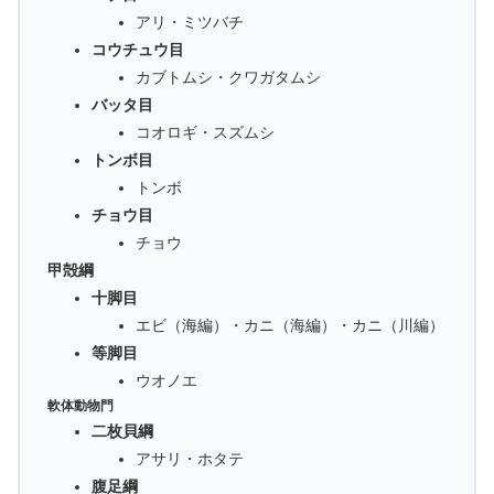
アリ・ミツバチ
コウチュウ目
カブトムシ・クワガタムシ
バッタ目
コオロギ・スズムシ
トンボ目
トンボ
チョウ目
チョウ
甲殻綱
十脚目
エビ（海編）・カニ（海編）・カニ（川編）
等脚目
ウオノエ
軟体動物門
二枚貝綱
アサリ・ホタテ
腹足綱