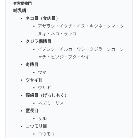
脊索動物門
哺乳綱
ネコ目（食肉目）
アザラシ・イタチ・イヌ・キツネ・クマ・タ
ヌキ・ネコ・ラッコ
クジラ偶蹄目
イノシシ・イルカ・ウシ・クジラ・シカ・シ
ャチ・ヒツジ・ブタ・ヤギ
奇蹄目
ウマ
ウサギ目
ウサギ
齧歯目（げっしもく）
ネズミ・リス
霊長目
サル
コウモリ目
コウモリ