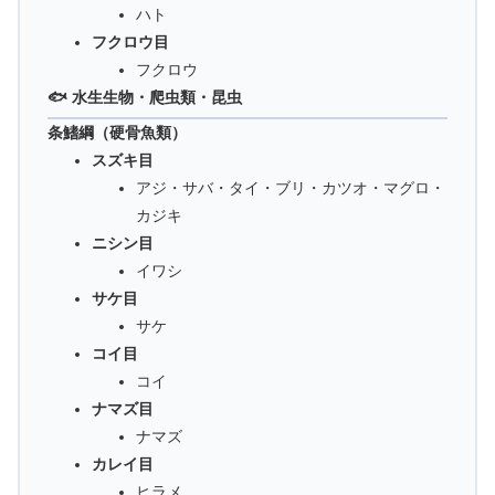
ハト
フクロウ目
フクロウ
🐟 水生生物・爬虫類・昆虫
条鰭綱（硬骨魚類）
スズキ目
アジ・サバ・タイ・ブリ・カツオ・マグロ・
カジキ
ニシン目
イワシ
サケ目
サケ
コイ目
コイ
ナマズ目
ナマズ
カレイ目
ヒラメ