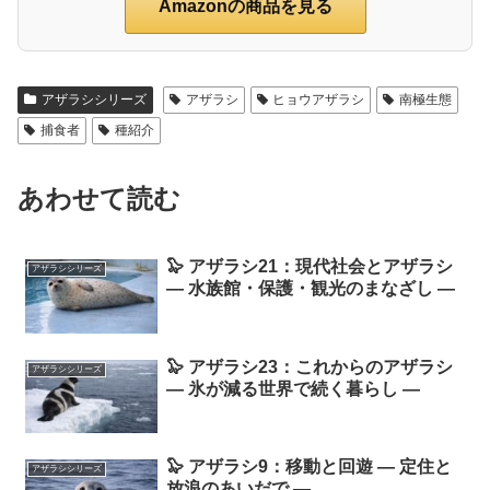
Amazonの商品を見る
アザラシシリーズ
アザラシ
ヒョウアザラシ
南極生態
捕食者
種紹介
あわせて読む
🦭 アザラシ21：現代社会とアザラシ
アザラシシリーズ
― 水族館・保護・観光のまなざし ―
🦭 アザラシ23：これからのアザラシ
アザラシシリーズ
― 氷が減る世界で続く暮らし ―
🦭 アザラシ9：移動と回遊 ― 定住と
アザラシシリーズ
放浪のあいだで ―