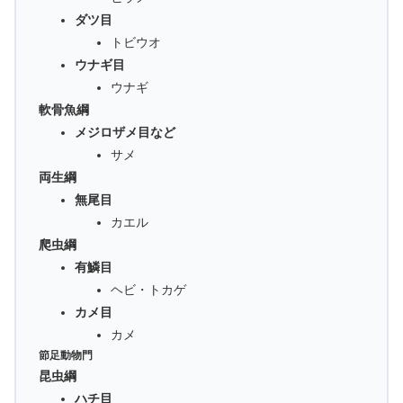
ダツ目
トビウオ
ウナギ目
ウナギ
軟骨魚綱
メジロザメ目など
サメ
両生綱
無尾目
カエル
爬虫綱
有鱗目
ヘビ・トカゲ
カメ目
カメ
節足動物門
昆虫綱
ハチ目