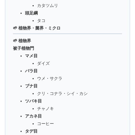
カタツムリ
頭足綱
タコ
🌱 植物界・菌界・ミクロ
🌱 植物界
被子植物門
マメ目
ダイズ
バラ目
ウメ・サクラ
ブナ目
クリ・コナラ・シイ・カシ
ツバキ目
チャノキ
アカネ目
コーヒー
タデ目