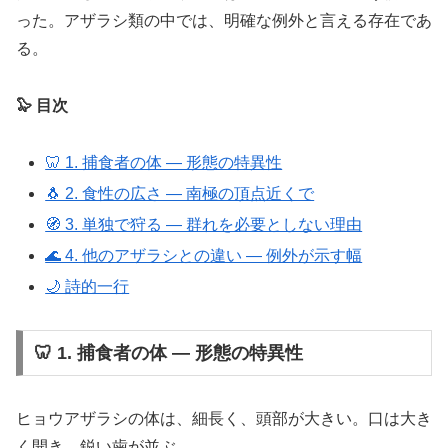
った。アザラシ類の中では、明確な例外と言える存在であ
る。
🦭 目次
🦷 1. 捕食者の体 ― 形態の特異性
🐧 2. 食性の広さ ― 南極の頂点近くで
🧭 3. 単独で狩る ― 群れを必要としない理由
🌊 4. 他のアザラシとの違い ― 例外が示す幅
🌙 詩的一行
🦷 1. 捕食者の体 ― 形態の特異性
ヒョウアザラシの体は、細長く、頭部が大きい。口は大き
く開き、鋭い歯が並ぶ。