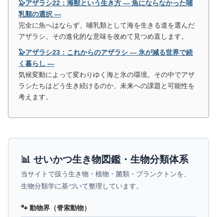
🦭アザラシ22：海獣という生き方 ― 魚にならなかった哺
乳類の選択 ―
完全に魚へはならず、哺乳類として海を生きる道を選んだ
アザラシ。その進化的な意味を改めて見つめ直します。
🦭アザラシ23：これからのアザラシ ― 氷が減る世界で続
く暮らし ―
気候変動によって変わりゆく海と氷の環境。その中でアザ
ラシたちはどう生き続けるのか、未来への課題と可能性を
考えます。
📊 せいかつ生き物図鑑・生物分類体系
当サイトで扱う生き物・植物・菌類・プランクトンを、
生物分類学に基づいて整理しています。
🐾 動物界（脊索動物）