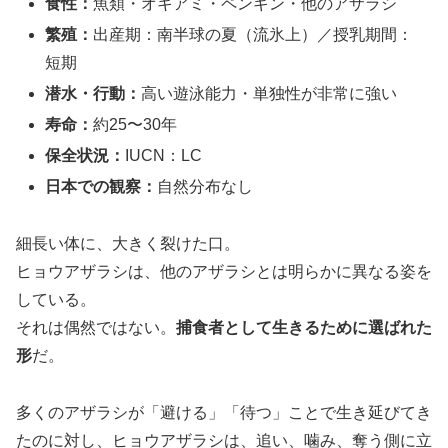
食性：
魚類・オキアミ・ペンギン・他のアザラシ
繁殖：
出産期：南半球の夏（流氷上）／授乳期間：
短期
潜水・行動：
高い遊泳能力・単独性が非常に強い
寿命：
約25〜30年
保全状況：
IUCN：LC
日本での観察：
自然分布なし
細長い体に、大きく裂けた口。
ヒョウアザラシは、他のアザラシとは明らかに異なる姿を
している。
それは偶然ではない。
捕食者として生きるために選ばれた
形
だ。
多くのアザラシが「避ける」「待つ」ことで生き延びてき
たのに対し、ヒョウアザラシは、追い、噛み、奪う側に立