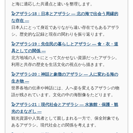
と海に適応した共通点と違いを整理します。
🦭アザラシ18：日本とアザラシ ― 北の海で出会う周縁的
な存在 ―
日本人にとって身近でありながら遠い存在でもあるアザラ
シ。歴史的な記録と現在の関わりを振り返ります。
🦭アザラシ19：先住民の暮らしとアザラシ ― 食・衣・道
具としての関係 ―
北方地域の人々にとって欠かせない資源だったアザラシ。
利用と共存の歴史を生活文化の視点から描きます。
🦭アザラシ20：神話と象徴のアザラシ ― 人に変わる海の
生き物 ―
世界各地の伝承や神話には、人へ姿を変えるアザラシの物
語が残されています。文化の中の海獣像をたどります。
🦭アザラシ21：現代社会とアザラシ ― 水族館・保護・観
光のまなざし ―
観光資源や人気者として親しまれる一方で、保全対象でも
あるアザラシ。現代社会との関係を考えます。