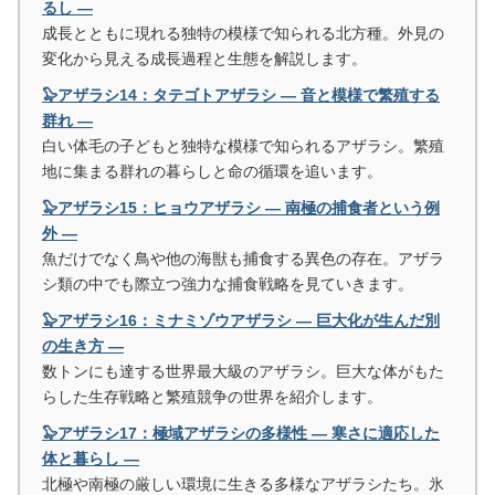
るし ―
成長とともに現れる独特の模様で知られる北方種。外見の
変化から見える成長過程と生態を解説します。
🦭アザラシ14：タテゴトアザラシ ― 音と模様で繁殖する
群れ ―
白い体毛の子どもと独特な模様で知られるアザラシ。繁殖
地に集まる群れの暮らしと命の循環を追います。
🦭アザラシ15：ヒョウアザラシ ― 南極の捕食者という例
外 ―
魚だけでなく鳥や他の海獣も捕食する異色の存在。アザラ
シ類の中でも際立つ強力な捕食戦略を見ていきます。
🦭アザラシ16：ミナミゾウアザラシ ― 巨大化が生んだ別
の生き方 ―
数トンにも達する世界最大級のアザラシ。巨大な体がもた
らした生存戦略と繁殖競争の世界を紹介します。
🦭アザラシ17：極域アザラシの多様性 ― 寒さに適応した
体と暮らし ―
北極や南極の厳しい環境に生きる多様なアザラシたち。氷