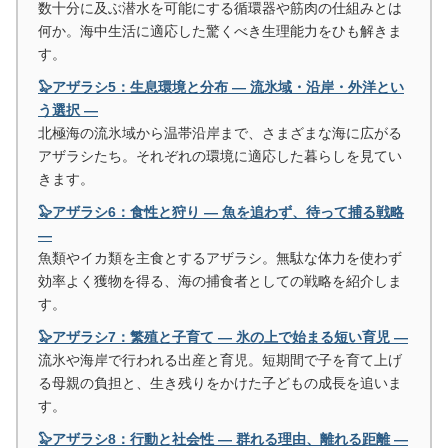
数十分に及ぶ潜水を可能にする循環器や筋肉の仕組みとは
何か。海中生活に適応した驚くべき生理能力をひも解きま
す。
🦭アザラシ5：生息環境と分布 ― 流氷域・沿岸・外洋とい
う選択 ―
北極海の流氷域から温帯沿岸まで、さまざまな海に広がる
アザラシたち。それぞれの環境に適応した暮らしを見てい
きます。
🦭アザラシ6：食性と狩り ― 魚を追わず、待って捕る戦略
―
魚類やイカ類を主食とするアザラシ。無駄な体力を使わず
効率よく獲物を得る、海の捕食者としての戦略を紹介しま
す。
🦭アザラシ7：繁殖と子育て ― 氷の上で始まる短い育児 ―
流氷や海岸で行われる出産と育児。短期間で子を育て上げ
る母親の負担と、生き残りをかけた子どもの成長を追いま
す。
🦭アザラシ8：行動と社会性 ― 群れる理由、離れる距離 ―