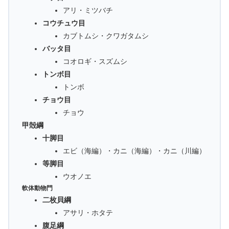
アリ・ミツバチ
コウチュウ目
カブトムシ・クワガタムシ
バッタ目
コオロギ・スズムシ
トンボ目
トンボ
チョウ目
チョウ
甲殻綱
十脚目
エビ（海編）・カニ（海編）・カニ（川編）
等脚目
ウオノエ
軟体動物門
二枚貝綱
アサリ・ホタテ
腹足綱