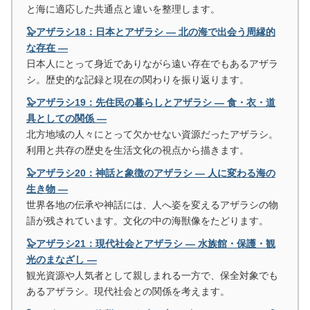
と海に適応した共通点と違いを整理します。
🦭アザラシ18：日本とアザラシ ― 北の海で出会う周縁的
な存在 ―
日本人にとって身近でありながら遠い存在でもあるアザラ
シ。歴史的な記録と現在の関わりを振り返ります。
🦭アザラシ19：先住民の暮らしとアザラシ ― 食・衣・道
具としての関係 ―
北方地域の人々にとって欠かせない資源だったアザラシ。
利用と共存の歴史を生活文化の視点から描きます。
🦭アザラシ20：神話と象徴のアザラシ ― 人に変わる海の
生き物 ―
世界各地の伝承や神話には、人へ姿を変えるアザラシの物
語が残されています。文化の中の海獣像をたどります。
🦭アザラシ21：現代社会とアザラシ ― 水族館・保護・観
光のまなざし ―
観光資源や人気者として親しまれる一方で、保全対象でも
あるアザラシ。現代社会との関係を考えます。