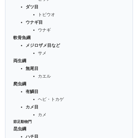
ダツ目
トビウオ
ウナギ目
ウナギ
軟骨魚綱
メジロザメ目など
サメ
両生綱
無尾目
カエル
爬虫綱
有鱗目
ヘビ・トカゲ
カメ目
カメ
節足動物門
昆虫綱
ハチ目