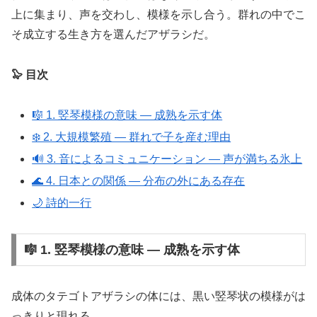
上に集まり、声を交わし、模様を示し合う。群れの中でこ
そ成立する生き方を選んだアザラシだ。
🦭 目次
🎼 1. 竪琴模様の意味 ― 成熟を示す体
❄️ 2. 大規模繁殖 ― 群れで子を産む理由
🔊 3. 音によるコミュニケーション ― 声が満ちる氷上
🌊 4. 日本との関係 ― 分布の外にある存在
🌙 詩的一行
🎼 1. 竪琴模様の意味 ― 成熟を示す体
成体のタテゴトアザラシの体には、黒い竪琴状の模様がは
っきりと現れる。