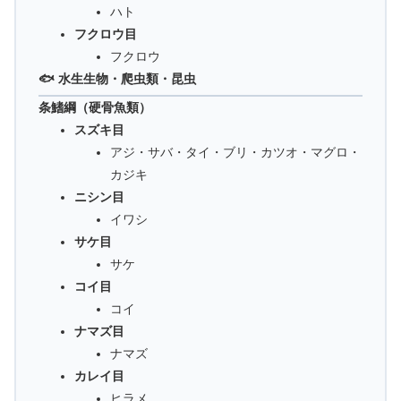
ハト
フクロウ目
フクロウ
🐟 水生生物・爬虫類・昆虫
条鰭綱（硬骨魚類）
スズキ目
アジ・サバ・タイ・ブリ・カツオ・マグロ・
カジキ
ニシン目
イワシ
サケ目
サケ
コイ目
コイ
ナマズ目
ナマズ
カレイ目
ヒラメ