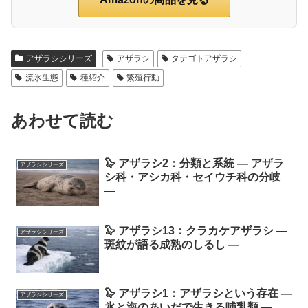
アザラシシリーズ
アザラシ
タテゴトアザラシ
流氷生態
種紹介
繁殖行動
あわせて読む
🦭 アザラシ2：分類と系統 ― アザラ
アザラシシリーズ
シ科・アシカ科・セイウチ科の分岐
―
🦭 アザラシ13：クラカケアザラシ ―
アザラシシリーズ
斑紋が語る成熟のしるし ―
🦭 アザラシ1：アザラシという存在 ―
アザラシシリーズ
氷と海のあいだで生きる哺乳類 ―