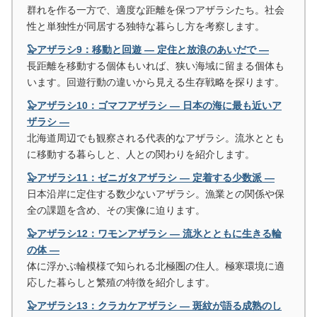
群れを作る一方で、適度な距離を保つアザラシたち。社会
性と単独性が同居する独特な暮らし方を考察します。
🦭アザラシ9：移動と回遊 ― 定住と放浪のあいだで ―
長距離を移動する個体もいれば、狭い海域に留まる個体も
います。回遊行動の違いから見える生存戦略を探ります。
🦭アザラシ10：ゴマフアザラシ ― 日本の海に最も近いア
ザラシ ―
北海道周辺でも観察される代表的なアザラシ。流氷ととも
に移動する暮らしと、人との関わりを紹介します。
🦭アザラシ11：ゼニガタアザラシ ― 定着する少数派 ―
日本沿岸に定住する数少ないアザラシ。漁業との関係や保
全の課題を含め、その実像に迫ります。
🦭アザラシ12：ワモンアザラシ ― 流氷とともに生きる輪
の体 ―
体に浮かぶ輪模様で知られる北極圏の住人。極寒環境に適
応した暮らしと繁殖の特徴を紹介します。
🦭アザラシ13：クラカケアザラシ ― 斑紋が語る成熟のし