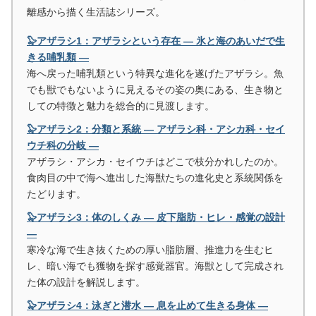
離感から描く生活誌シリーズ。
🦭アザラシ1：アザラシという存在 ― 氷と海のあいだで生
きる哺乳類 ―
海へ戻った哺乳類という特異な進化を遂げたアザラシ。魚
でも獣でもないように見えるその姿の奥にある、生き物と
しての特徴と魅力を総合的に見渡します。
🦭アザラシ2：分類と系統 ― アザラシ科・アシカ科・セイ
ウチ科の分岐 ―
アザラシ・アシカ・セイウチはどこで枝分かれしたのか。
食肉目の中で海へ進出した海獣たちの進化史と系統関係を
たどります。
🦭アザラシ3：体のしくみ ― 皮下脂肪・ヒレ・感覚の設計
―
寒冷な海で生き抜くための厚い脂肪層、推進力を生むヒ
レ、暗い海でも獲物を探す感覚器官。海獣として完成され
た体の設計を解説します。
🦭アザラシ4：泳ぎと潜水 ― 息を止めて生きる身体 ―