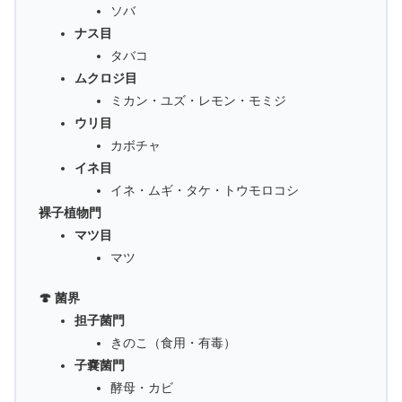
ソバ
ナス目
タバコ
ムクロジ目
ミカン・ユズ・レモン・モミジ
ウリ目
カボチャ
イネ目
イネ・ムギ・タケ・トウモロコシ
裸子植物門
マツ目
マツ
🍄 菌界
担子菌門
きのこ（食用・有毒）
子嚢菌門
酵母・カビ