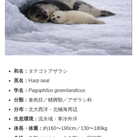
和名：
タテゴトアザラシ
英名：
Harp seal
学名：
Pagophilus groenlandicus
分類：
食肉目／鰭脚類／アザラシ科
分布：
北大西洋・北極海周辺
生息環境：
流氷域・寒冷外洋
体長・体重：
約160〜190cm／130〜180kg