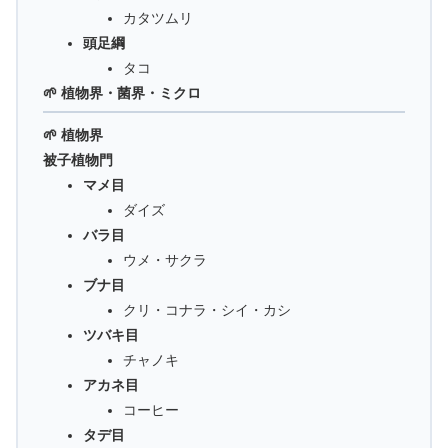
カタツムリ
頭足綱
タコ
🌱 植物界・菌界・ミクロ
🌱 植物界
被子植物門
マメ目
ダイズ
バラ目
ウメ・サクラ
ブナ目
クリ・コナラ・シイ・カシ
ツバキ目
チャノキ
アカネ目
コーヒー
タデ目