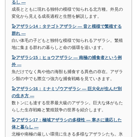
るし ―
成長とともに現れる独特の模様で知られる北方種。外見の
変化から見える成長過程と生態を解説します。
🦭アザラシ14：タテゴトアザラシ ― 音と模様で繁殖する
群れ ―
白い体毛の子どもと独特な模様で知られるアザラシ。繁殖
地に集まる群れの暮らしと命の循環を追います。
🦭アザラシ15：ヒョウアザラシ ― 南極の捕食者という例
外 ―
魚だけでなく鳥や他の海獣も捕食する異色の存在。アザラ
シ類の中でも際立つ強力な捕食戦略を見ていきます。
🦭アザラシ16：ミナミゾウアザラシ ― 巨大化が生んだ別
の生き方 ―
数トンにも達する世界最大級のアザラシ。巨大な体がもた
らした生存戦略と繁殖競争の世界を紹介します。
🦭アザラシ17：極域アザラシの多様性 ― 寒さに適応した
体と暮らし ―
北極や南極の厳しい環境に生きる多様なアザラシたち。氷