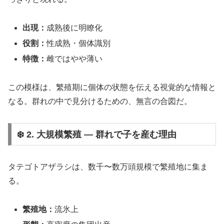
出現：
成熟後に明瞭化
役割：
性成熟・個体識別
特徴：
雌ではやや薄い
この模様は、繁殖期に個体の状態を伝える視覚的な情報と
なる。群れの中で見分けるための、無言の合図だ。
❄️ 2. 大規模繁殖 ― 群れで子を産む理由
タテゴトアザラシは、数千〜数万頭規模で繁殖地に集ま
る。
繁殖地：
流氷上