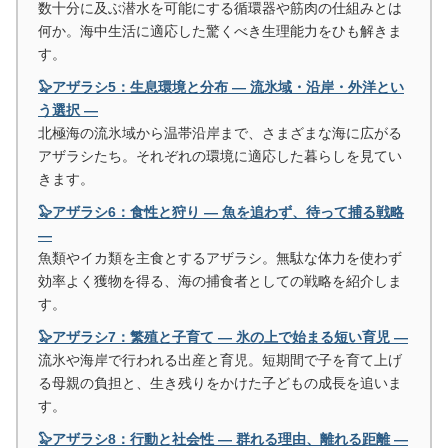
数十分に及ぶ潜水を可能にする循環器や筋肉の仕組みとは
何か。海中生活に適応した驚くべき生理能力をひも解きま
す。
🦭アザラシ5：生息環境と分布 ― 流氷域・沿岸・外洋とい
う選択 ―
北極海の流氷域から温帯沿岸まで、さまざまな海に広がる
アザラシたち。それぞれの環境に適応した暮らしを見てい
きます。
🦭アザラシ6：食性と狩り ― 魚を追わず、待って捕る戦略
―
魚類やイカ類を主食とするアザラシ。無駄な体力を使わず
効率よく獲物を得る、海の捕食者としての戦略を紹介しま
す。
🦭アザラシ7：繁殖と子育て ― 氷の上で始まる短い育児 ―
流氷や海岸で行われる出産と育児。短期間で子を育て上げ
る母親の負担と、生き残りをかけた子どもの成長を追いま
す。
🦭アザラシ8：行動と社会性 ― 群れる理由、離れる距離 ―