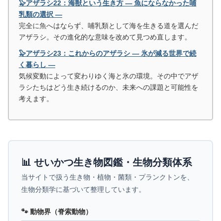
🦭アザラシ22：海獣という生き方 ― 魚にならなかった哺
乳類の選択 ―
完全に魚へはならず、哺乳類として海を生きる道を選んだ
アザラシ。その進化的な意味を改めて見つめ直します。
🦭アザラシ23：これからのアザラシ ― 氷が減る世界で続
く暮らし ―
気候変動によって変わりゆく海と氷の環境。その中でアザ
ラシたちはどう生き続けるのか、未来への課題と可能性を
考えます。
📊 せいかつ生き物図鑑・生物分類体系
当サイトで扱う生き物・植物・菌類・プランクトンを、
生物分類学に基づいて整理しています。
🐾 動物界（脊索動物）