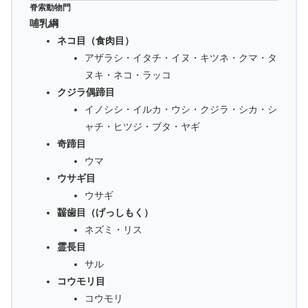
脊索動物門
哺乳綱
ネコ目（食肉目）
アザラシ・イタチ・イヌ・キツネ・クマ・タ
ヌキ・ネコ・ラッコ
クジラ偶蹄目
イノシシ・イルカ・ウシ・クジラ・シカ・シ
ャチ・ヒツジ・ブタ・ヤギ
奇蹄目
ウマ
ウサギ目
ウサギ
齧歯目（げっしもく）
ネズミ・リス
霊長目
サル
コウモリ目
コウモリ