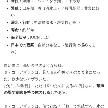
食性：
魚類（ニシン・タラ類）・甲殻類
繁殖：
出産期：春（流氷上）／授乳期間：非常に短
い
潜水・行動：
中深度潜水・群集性が高い
寿命：
約30年
保全状況：
IUCN：LC
日本での観察：
自然分布なし（迷行例は極めてま
れ）
白い体に、黒い竪琴のような模様。
タテゴトアザラシは、見た目の印象がそのまま名になっ
た、数少ないアザラシだ。
だがこの模様は、ただ目立つためにあるのではない。
繁殖
の場で意味を持つ体のしるし
である。
タテゴトアザラシは、個ではなく「数」で繁殖する。氷の