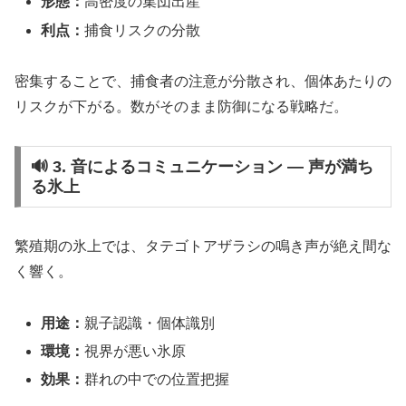
形態：
高密度の集団出産
利点：
捕食リスクの分散
密集することで、捕食者の注意が分散され、個体あたりの
リスクが下がる。数がそのまま防御になる戦略だ。
🔊 3. 音によるコミュニケーション ― 声が満ち
る氷上
繁殖期の氷上では、タテゴトアザラシの鳴き声が絶え間な
く響く。
用途：
親子認識・個体識別
環境：
視界が悪い氷原
効果：
群れの中での位置把握