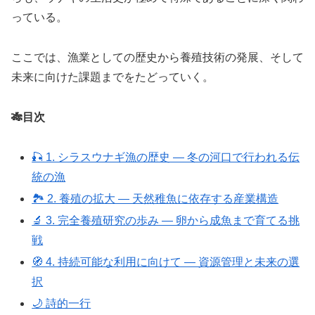
っている。
ここでは、漁業としての歴史から養殖技術の発展、そして
未来に向けた課題までをたどっていく。
🎋目次
🎣 1. シラスウナギ漁の歴史 ― 冬の河口で行われる伝
統の漁
🏞️ 2. 養殖の拡大 ― 天然稚魚に依存する産業構造
🔬 3. 完全養殖研究の歩み ― 卵から成魚まで育てる挑
戦
🧭 4. 持続可能な利用に向けて ― 資源管理と未来の選
択
🌙 詩的一行