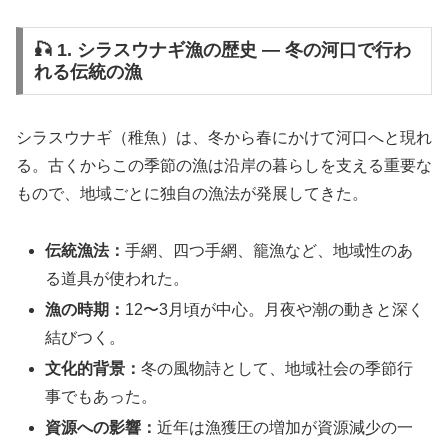
🎣 1. シラスウナギ漁の歴史 ― 冬の河口で行わ
れる伝統の漁
シラスウナギ（稚魚）は、冬から春にかけて河口へと現れ
る。古くからこの季節の漁は沿岸の暮らしを支える重要な
もので、地域ごとに独自の漁法が発展してきた。
伝統漁法：
手網、四つ手網、籠漁など、地域性のあ
る道具が使われた。
漁の時期：
12〜3月頃が中心。月夜や潮の動きと深く
結びつく。
文化的背景：
冬の風物詩として、地域社会の季節行
事でもあった。
資源への影響：
近年は漁獲圧の増加が資源減少の一