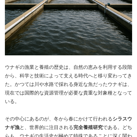
ウナギの漁業と養殖の歴史は、自然の恵みを利用する段階
から、科学と技術によって支える時代へと移り変わってき
た。かつては川や水路で採れる身近な魚だったウナギは、
現在では国際的な資源管理が必要な貴重な対象種となって
いる。
その中心にあるのが、冬から春にかけて行われる
シラスウ
ナギ漁
と、世界的に注目される
完全養殖研究
である。どち
らも、ウナギの生活史が極めて特殊であることに深く関わ