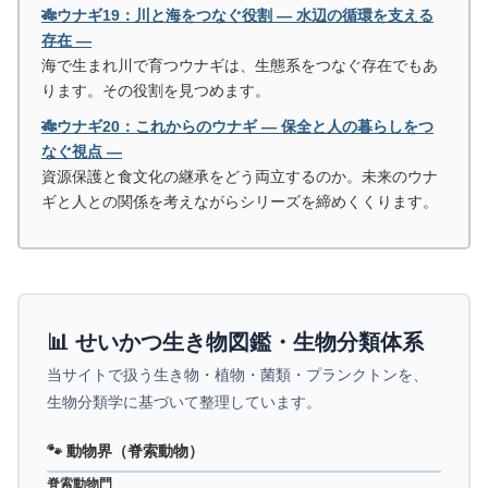
🎋ウナギ19：川と海をつなぐ役割 ― 水辺の循環を支える
存在 ―
海で生まれ川で育つウナギは、生態系をつなぐ存在でもあ
ります。その役割を見つめます。
🎋ウナギ20：これからのウナギ ― 保全と人の暮らしをつ
なぐ視点 ―
資源保護と食文化の継承をどう両立するのか。未来のウナ
ギと人との関係を考えながらシリーズを締めくくります。
📊 せいかつ生き物図鑑・生物分類体系
当サイトで扱う生き物・植物・菌類・プランクトンを、
生物分類学に基づいて整理しています。
🐾 動物界（脊索動物）
脊索動物門