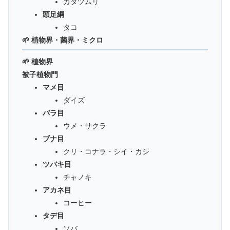
カタツムリ
頭足綱
タコ
🌱 植物界・菌界・ミクロ
🌱 植物界
被子植物門
マメ目
ダイズ
バラ目
ウメ・サクラ
ブナ目
クリ・コナラ・シイ・カシ
ツバキ目
チャノキ
アカネ目
コーヒー
タデ目
ソバ