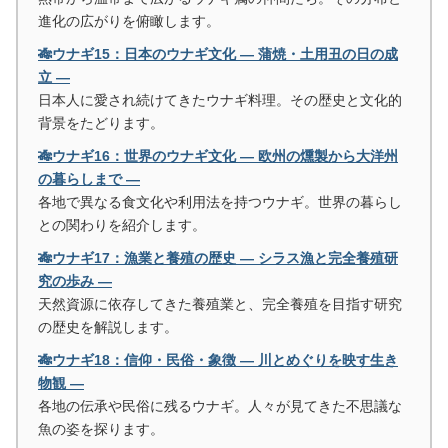
進化の広がりを俯瞰します。
🎋ウナギ15：日本のウナギ文化 ― 蒲焼・土用丑の日の成
立 ―
日本人に愛され続けてきたウナギ料理。その歴史と文化的
背景をたどります。
🎋ウナギ16：世界のウナギ文化 ― 欧州の燻製から大洋州
の暮らしまで ―
各地で異なる食文化や利用法を持つウナギ。世界の暮らし
との関わりを紹介します。
🎋ウナギ17：漁業と養殖の歴史 ― シラス漁と完全養殖研
究の歩み ―
天然資源に依存してきた養殖業と、完全養殖を目指す研究
の歴史を解説します。
🎋ウナギ18：信仰・民俗・象徴 ― 川とめぐりを映す生き
物観 ―
各地の伝承や民俗に残るウナギ。人々が見てきた不思議な
魚の姿を探ります。