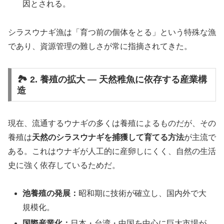
因とされる。
シラスウナギ漁は「育つ前の個体をとる」という特殊な漁
であり、資源管理の難しさが常に指摘されてきた。
🏞️ 2. 養殖の拡大 ― 天然稚魚に依存する産業構
造
現在、流通するウナギの多くは養殖によるものだが、その
養殖は
天然のシラスウナギを捕獲して育てる方法
が主流で
ある。これはウナギが人工的に産卵しにくく、自然の生活
史に強く依存しているためだ。
池養殖の発展：
昭和期に技術が確立し、国内外で大
規模化。
国際産業化：
日本・台湾・中国を中心に巨大市場が