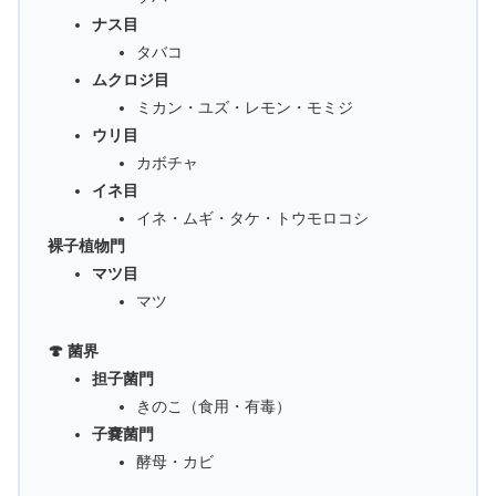
ナス目
タバコ
ムクロジ目
ミカン・ユズ・レモン・モミジ
ウリ目
カボチャ
イネ目
イネ・ムギ・タケ・トウモロコシ
裸子植物門
マツ目
マツ
🍄 菌界
担子菌門
きのこ（食用・有毒）
子嚢菌門
酵母・カビ