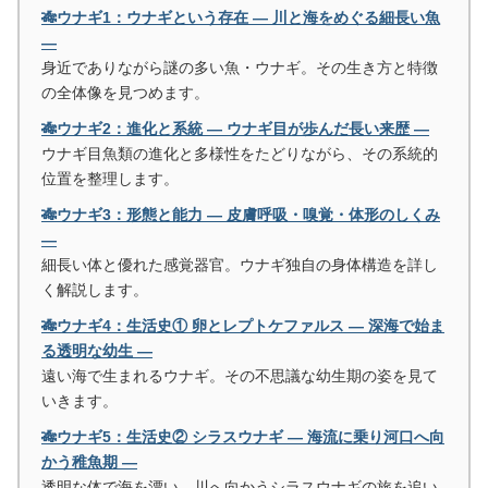
🎋ウナギ1：ウナギという存在 ― 川と海をめぐる細長い魚
―
身近でありながら謎の多い魚・ウナギ。その生き方と特徴
の全体像を見つめます。
🎋ウナギ2：進化と系統 ― ウナギ目が歩んだ長い来歴 ―
ウナギ目魚類の進化と多様性をたどりながら、その系統的
位置を整理します。
🎋ウナギ3：形態と能力 ― 皮膚呼吸・嗅覚・体形のしくみ
―
細長い体と優れた感覚器官。ウナギ独自の身体構造を詳し
く解説します。
🎋ウナギ4：生活史① 卵とレプトケファルス ― 深海で始ま
る透明な幼生 ―
遠い海で生まれるウナギ。その不思議な幼生期の姿を見て
いきます。
🎋ウナギ5：生活史② シラスウナギ ― 海流に乗り河口へ向
かう稚魚期 ―
透明な体で海を漂い、川へ向かうシラスウナギの旅を追い