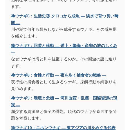
ます。
🎋ウナギ6：生活史③ クロコから成魚 ― 淡水で育つ長い時
間 ―
川や湖で何年も暮らしながら成長するウナギ。その成魚期
を紹介します。
🎋ウナギ7：回遊と移動 ― 遡上・降海・産卵の旅のしくみ
―
なぜウナギは海と川を往復するのか。その回遊の謎に迫り
ます。
🎋ウナギ8：食性と行動 ― 夜を歩く捕食者の戦略 ―
夜行性の捕食者として生きるウナギ。採餌行動や縄張りを
見つめます。
🎋ウナギ9：環境と危機 ― 河川改変・乱獲・国際資源の現
実 ―
減少する資源量と保全の課題。現代のウナギが直面する問
題を考察します。
🎋ウナギ10：ニホンウナギ ― 東アジアの川をめぐる代表