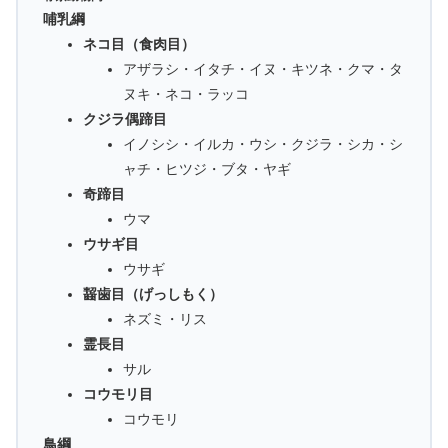
哺乳綱
ネコ目（食肉目）
アザラシ・イタチ・イヌ・キツネ・クマ・タ
ヌキ・ネコ・ラッコ
クジラ偶蹄目
イノシシ・イルカ・ウシ・クジラ・シカ・シ
ャチ・ヒツジ・ブタ・ヤギ
奇蹄目
ウマ
ウサギ目
ウサギ
齧歯目（げっしもく）
ネズミ・リス
霊長目
サル
コウモリ目
コウモリ
鳥綱