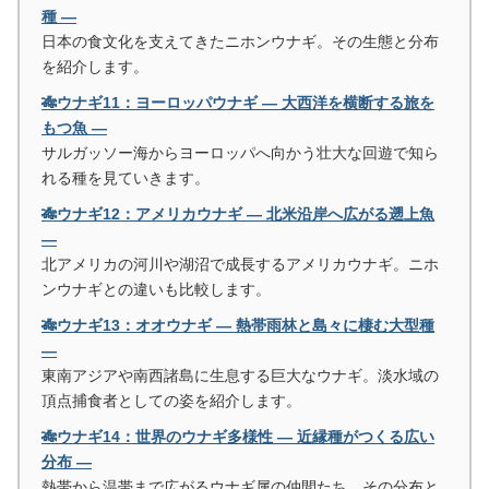
種 ―
日本の食文化を支えてきたニホンウナギ。その生態と分布
を紹介します。
🎋ウナギ11：ヨーロッパウナギ ― 大西洋を横断する旅を
もつ魚 ―
サルガッソー海からヨーロッパへ向かう壮大な回遊で知ら
れる種を見ていきます。
🎋ウナギ12：アメリカウナギ ― 北米沿岸へ広がる遡上魚
―
北アメリカの河川や湖沼で成長するアメリカウナギ。ニホ
ンウナギとの違いも比較します。
🎋ウナギ13：オオウナギ ― 熱帯雨林と島々に棲む大型種
―
東南アジアや南西諸島に生息する巨大なウナギ。淡水域の
頂点捕食者としての姿を紹介します。
🎋ウナギ14：世界のウナギ多様性 ― 近縁種がつくる広い
分布 ―
熱帯から温帯まで広がるウナギ属の仲間たち。その分布と