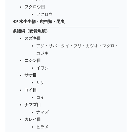
フクロウ目
フクロウ
🐟 水生生物・爬虫類・昆虫
条鰭綱（硬骨魚類）
スズキ目
アジ・サバ・タイ・ブリ・カツオ・マグロ・
カジキ
ニシン目
イワシ
サケ目
サケ
コイ目
コイ
ナマズ目
ナマズ
カレイ目
ヒラメ