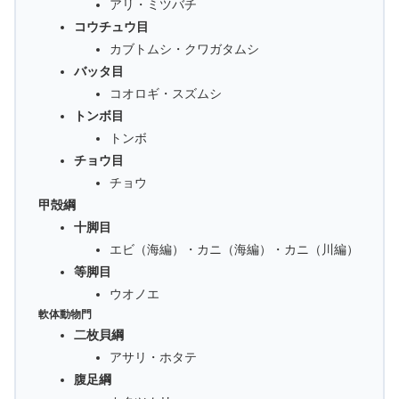
アリ・ミツバチ
コウチュウ目
カブトムシ・クワガタムシ
バッタ目
コオロギ・スズムシ
トンボ目
トンボ
チョウ目
チョウ
甲殻綱
十脚目
エビ（海編）・カニ（海編）・カニ（川編）
等脚目
ウオノエ
軟体動物門
二枚貝綱
アサリ・ホタテ
腹足綱