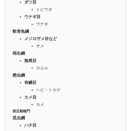
ダツ目
トビウオ
ウナギ目
ウナギ
軟骨魚綱
メジロザメ目など
サメ
両生綱
無尾目
カエル
爬虫綱
有鱗目
ヘビ・トカゲ
カメ目
カメ
節足動物門
昆虫綱
ハチ目