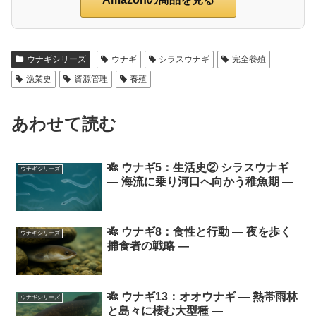
ウナギシリーズ
ウナギ
シラスウナギ
完全養殖
漁業史
資源管理
養殖
あわせて読む
🎋 ウナギ5：生活史② シラスウナギ
ウナギシリーズ
― 海流に乗り河口へ向かう稚魚期 ―
🎋 ウナギ8：食性と行動 ― 夜を歩く
ウナギシリーズ
捕食者の戦略 ―
🎋 ウナギ13：オオウナギ ― 熱帯雨林
ウナギシリーズ
と島々に棲む大型種 ―