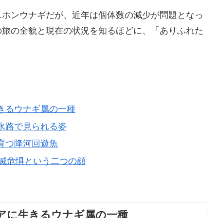
ニホンウナギだが、近年は個体数の減少が問題となっ
の旅の全貌と現在の状況を知るほどに、「ありふれた
に生きるウナギ属の一種
湖・水路で見られる姿
で育つ降河回遊魚
と絶滅危惧という二つの顔
アジアに生きるウナギ属の一種