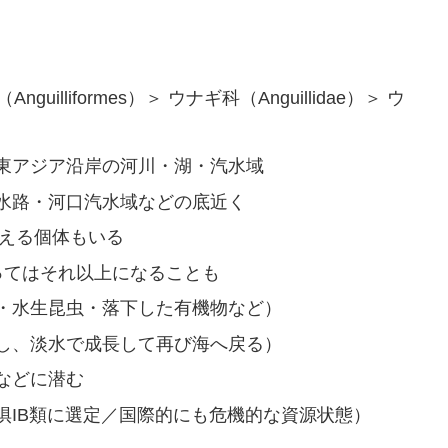
uilliformes）＞ ウナギ科（Anguillidae）＞ ウ
東アジア沿岸の河川・湖・汽水域
水路・河口汽水域などの底近く
を超える個体もいる
によってはそれ以上になることも
・水生昆虫・落下した有機物など）
し、淡水で成長して再び海へ戻る）
などに潜む
惧IB類に選定／国際的にも危機的な資源状態）