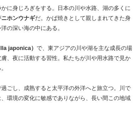
静かに身じろぎをする。日本の川や水路、湖の多くに
が
ニホンウナギ
だ。かば焼きとして親しまれてきた身
外洋の深い海の中にある。
 japonica）
で、東アジアの川や湖を主な成長の場
皮膚、夜に活動する習性。私たちが川や用水路で見か
る。
で過ごし、成熟すると太平洋の外洋へと旅立つ。川で
は、環境の変化に敏感でありながら、長い間この地域