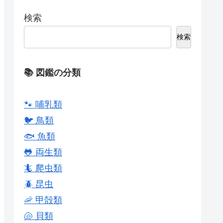
検索
検索
📚 図鑑の分類
🐾 哺乳類
🐦 鳥類
🐟 魚類
🐸 両生類
🦎 爬虫類
🪲 昆虫
🦐 甲殻類
🐚 貝類