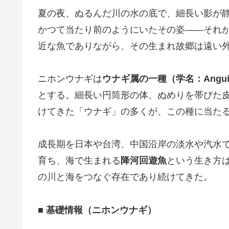
夏の夜、ぬるんだ川の水の底で、細長い影が
かつて当たり前のようにいたその姿――それ
近な魚でありながら、その生まれ故郷は遠い
ニホンウナギは
ウナギ属の一種（学名：Anguilla
とする。細長い円筒形の体、ぬめりを帯びた
けてきた「ウナギ」の多くが、この種に当た
成長期を日本や台湾、中国沿岸の淡水や汽水
育ち、海で生まれる
降河回遊魚
という生き方
の川と海をつなぐ存在であり続けてきた。
■ 基礎情報（ニホンウナギ）