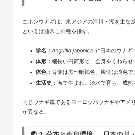
ニホンウナギは、東アジアの河川・湖を主な
といえば通常この種を指す。
学名：
Anguilla japonica
（“日本のウナギ
体形：
細長い円筒形で、全身をくねらせ
体色：
背側は黒〜暗褐色、腹側は淡色で
生活史：
海で生まれ、淡水で育ち、成熟
同じウナギ属であるヨーロッパウナギやアメ
が異なる。
🌏 2. 分布と生息環境 ― 日本