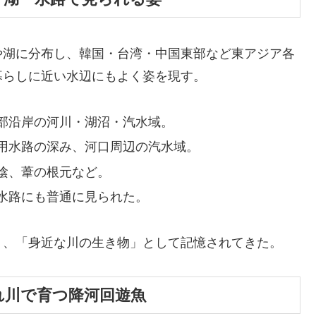
や湖に分布し、韓国・台湾・中国東部など東アジア各
暮らしに近い水辺にもよく姿を現す。
部沿岸の河川・湖沼・汽水域。
用水路の深み、河口周辺の汽水域。
陰、葦の根元など。
水路にも普通に見られた。
く、「身近な川の生き物」として記憶されてきた。
生まれ川で育つ降河回遊魚