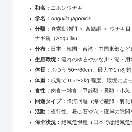
和名：
ニホンウナギ
学名：
Anguilla japonica
分類：
脊索動物門 ＞ 条鰭綱 ＞ ウナギ目（Ang
ナギ属（Anguilla）
分布：
日本・韓国・台湾・中国東部など
生息環境：
流れのゆるやかな川・湖・用
体長：
ふつう 50〜80cm、最大で1m
体重：
成魚で 0.5〜2kg 程度、環境
食性：
肉食〜雑食（甲殻類・貝類・小魚
回遊タイプ：
降河回遊（海で産卵・孵化
活動：
夜行性、昼は石や穴・護岸の隙間
保全状況：
絶滅危惧種（日本では絶滅危