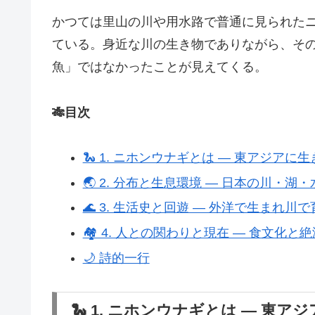
かつては里山の川や用水路で普通に見られた
ている。身近な川の生き物でありながら、そ
魚」ではなかったことが見えてくる。
🎋目次
🐍 1. ニホンウナギとは ― 東アジア
🌏 2. 分布と生息環境 ― 日本の川・
🌊 3. 生活史と回遊 ― 外洋で生まれ川
🏘️ 4. 人との関わりと現在 ― 食文化
🌙 詩的一行
🐍 1. ニホンウナギとは ― 東