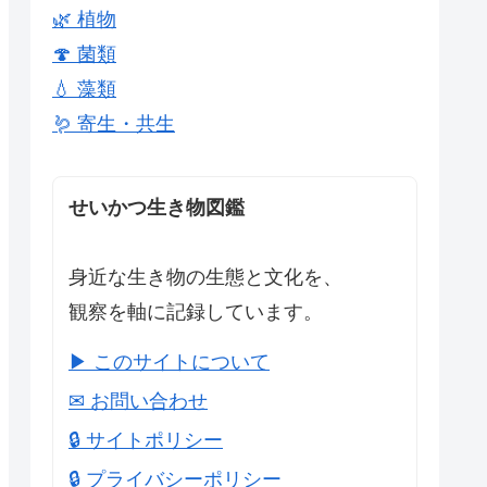
🌿 植物
🍄 菌類
💧 藻類
🪱 寄生・共生
せいかつ生き物図鑑
身近な生き物の生態と文化を、
観察を軸に記録しています。
▶ このサイトについて
✉ お問い合わせ
🔒 サイトポリシー
🔒 プライバシーポリシー