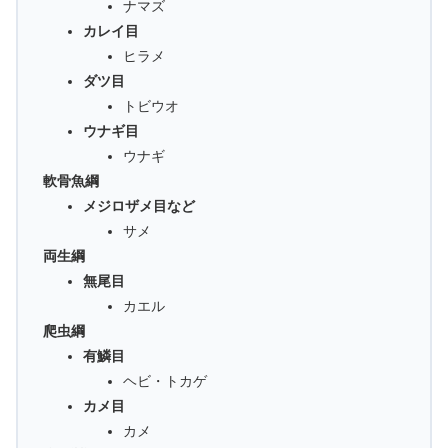
ナマズ
カレイ目
ヒラメ
ダツ目
トビウオ
ウナギ目
ウナギ
軟骨魚綱
メジロザメ目など
サメ
両生綱
無尾目
カエル
爬虫綱
有鱗目
ヘビ・トカゲ
カメ目
カメ