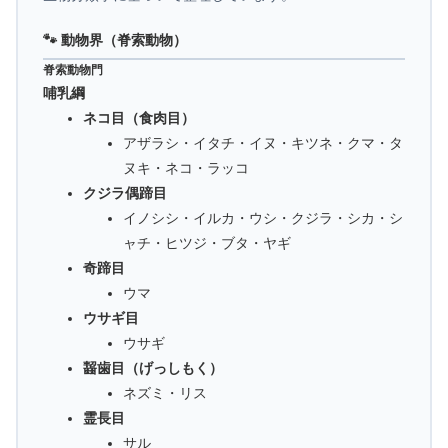
🐾 動物界（脊索動物）
脊索動物門
哺乳綱
ネコ目（食肉目）
アザラシ・イタチ・イヌ・キツネ・クマ・タ
ヌキ・ネコ・ラッコ
クジラ偶蹄目
イノシシ・イルカ・ウシ・クジラ・シカ・シ
ャチ・ヒツジ・ブタ・ヤギ
奇蹄目
ウマ
ウサギ目
ウサギ
齧歯目（げっしもく）
ネズミ・リス
霊長目
サル