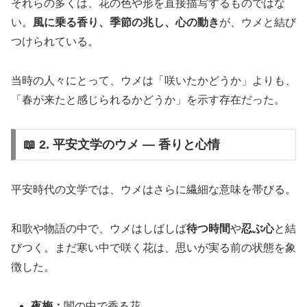
それらの多くは、花の色や形を直接描写するものではな
い。
風に乗る香り、季節の兆し、心の動き
が、ウメと結び
つけられている。
当時の人々にとって、ウメは「咲いたかどうか」よりも、
「春が来たと感じられるかどうか」を示す存在だった。
📖 2. 平安文学のウメ ― 香りと心情
平安時代の文学では、ウメはさらに繊細な意味を帯びる。
和歌や物語の中で、ウメはしばしば
待つ時間
や
忍ぶ心
と結
びつく。まだ寒い中で咲く花は、思いが実る前の状態を象
徴した。
夜梅：
闇の中で香る花