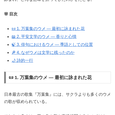
🌸 目次
📜 1. 万葉集のウメ ― 最初に詠まれた花
📖 2. 平安文学のウメ ― 香りと心情
🍃 3. 俳句におけるウメ ― 季語としての位置
🔎 4. なぜウメは文学に残ったのか
🌙 詩的一行
📜 1. 万葉集のウメ ― 最初に詠まれた花
日本最古の歌集『万葉集』には、サクラよりも多くのウメ
の歌が収められている。