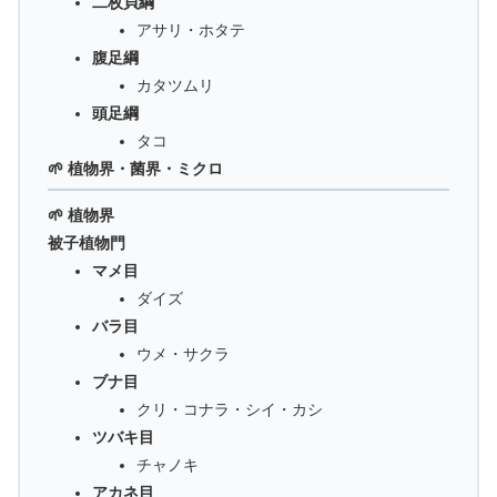
二枚貝綱
アサリ・ホタテ
腹足綱
カタツムリ
頭足綱
タコ
🌱 植物界・菌界・ミクロ
🌱 植物界
被子植物門
マメ目
ダイズ
バラ目
ウメ・サクラ
ブナ目
クリ・コナラ・シイ・カシ
ツバキ目
チャノキ
アカネ目