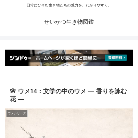
日常にひそむ生き物たちの魅力を、わかりやすく。
せいかつ生き物図鑑
🌸 ウメ14：文学の中のウメ ― 香りを詠む
花 ―
ウメシリーズ