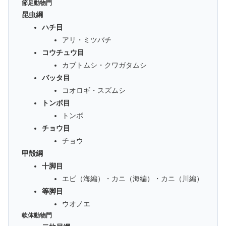
節足動物門
昆虫綱
ハチ目
アリ・ミツバチ
コウチュウ目
カブトムシ・クワガタムシ
バッタ目
コオロギ・スズムシ
トンボ目
トンボ
チョウ目
チョウ
甲殻綱
十脚目
エビ（海編）・カニ（海編）・カニ（川編）
等脚目
ウオノエ
軟体動物門