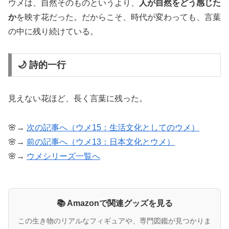
ウメは、自然そのものというより、
人が自然をどう感じた
か
を映す花だった。だからこそ、時代が変わっても、言葉
の中に残り続けている。
🌙 詩的一行
見えない花ほど、長く言葉に残った。
🌸→
次の記事へ（ウメ15：生活文化としてのウメ）
🌸→
前の記事へ（ウメ13：日本文化とウメ）
🌸→
ウメシリーズ一覧へ
📚 Amazonで関連グッズを見る
この生き物のリアルなフィギュアや、専門図鑑が見つかりま