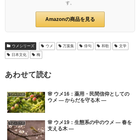
す。
Amazonの商品を見る
ウメシリーズ
ウメ
万葉集
俳句
和歌
文学
日本文化
梅
あわせて読む
🌸 ウメ16：薬用・民間信仰としての
ウメシリーズ
ウメ ― からだを守る木 ―
🌸 ウメ19：生態系の中のウメ ― 春を
ウメシリーズ
支える木 ―