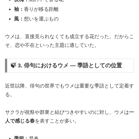
袖：
香りが移る距離
風：
想いを運ぶもの
ウメは、直接見られなくても成立する花だった。だからこ
そ、恋や不在といった主題に適していた。
🍃 3. 俳句におけるウメ ― 季語としての位置
近世以降、俳句の世界でもウメは重要な季語として定着す
る。
サクラが祝祭や群衆と結びつきやすいのに対し、ウメは
一
人で感じる春
を表すことが多い。
季節：
早春