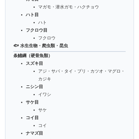
マガモ・潜水ガモ・ハクチョウ
ハト目
ハト
フクロウ目
フクロウ
🐟 水生生物・爬虫類・昆虫
条鰭綱（硬骨魚類）
スズキ目
アジ・サバ・タイ・ブリ・カツオ・マグロ・
カジキ
ニシン目
イワシ
サケ目
サケ
コイ目
コイ
ナマズ目