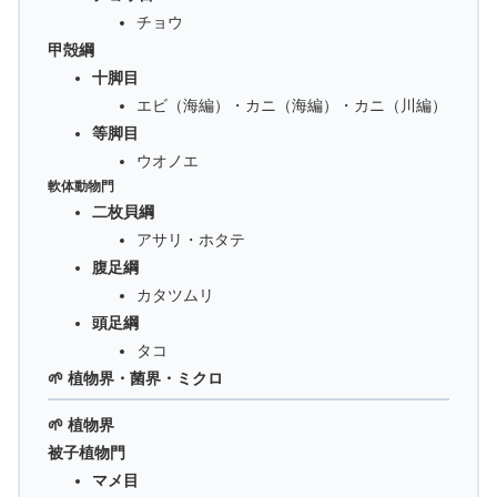
チョウ
甲殻綱
十脚目
エビ（海編）・カニ（海編）・カニ（川編）
等脚目
ウオノエ
軟体動物門
二枚貝綱
アサリ・ホタテ
腹足綱
カタツムリ
頭足綱
タコ
🌱 植物界・菌界・ミクロ
🌱 植物界
被子植物門
マメ目