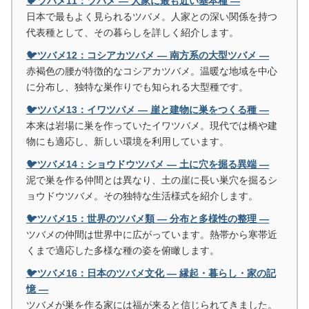
🐦ツバメ11：ツバメ ― 人家に最も近い基本種 ―
日本で最もよく見られるツバメ。人家との深い関係を持つ
代表種として、その暮らしを詳しく紹介します。
🐦ツバメ12：コシアカツバメ ― 南方系の大型ツバメ ―
赤褐色の腰が特徴的なコシアカツバメ。温暖な地域を中心
に分布し、独特な巣作りでも知られる大型種です。
🐦ツバメ13：イワツバメ ― 崖と建物に巣をつくる種 ―
本来は岩場に巣を作っていたイワツバメ。現代では橋や建
物にも適応し、新しい環境を利用しています。
🐦ツバメ14：ショウドウツバメ ― 土に穴を掘る異端 ―
泥で巣を作る仲間とは異なり、土の崖に長い巣穴を掘るシ
ョウドウツバメ。その独特な生活様式を紹介します。
🐦ツバメ15：世界のツバメ類 ― 分布と多様性の整理 ―
ツバメの仲間は世界中に広がっています。熱帯から寒帯近
くまで適応した多様な種の姿を俯瞰します。
🐦ツバメ16：日本のツバメ文化 ― 縁起・暮らし・家の記
憶 ―
ツバメが巣を作る家には福が来ると信じられてきました。