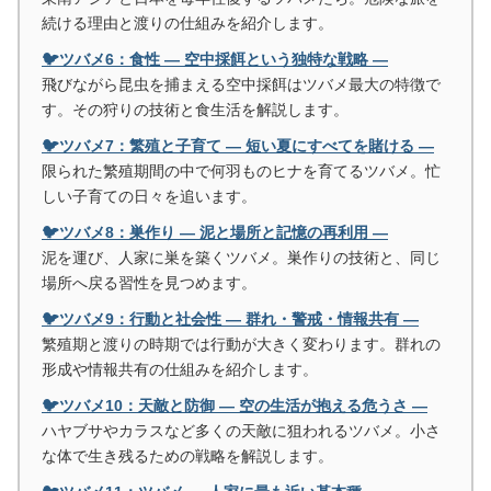
続ける理由と渡りの仕組みを紹介します。
🐦ツバメ6：食性 ― 空中採餌という独特な戦略 ―
飛びながら昆虫を捕まえる空中採餌はツバメ最大の特徴で
す。その狩りの技術と食生活を解説します。
🐦ツバメ7：繁殖と子育て ― 短い夏にすべてを賭ける ―
限られた繁殖期間の中で何羽ものヒナを育てるツバメ。忙
しい子育ての日々を追います。
🐦ツバメ8：巣作り ― 泥と場所と記憶の再利用 ―
泥を運び、人家に巣を築くツバメ。巣作りの技術と、同じ
場所へ戻る習性を見つめます。
🐦ツバメ9：行動と社会性 ― 群れ・警戒・情報共有 ―
繁殖期と渡りの時期では行動が大きく変わります。群れの
形成や情報共有の仕組みを紹介します。
🐦ツバメ10：天敵と防御 ― 空の生活が抱える危うさ ―
ハヤブサやカラスなど多くの天敵に狙われるツバメ。小さ
な体で生き残るための戦略を解説します。