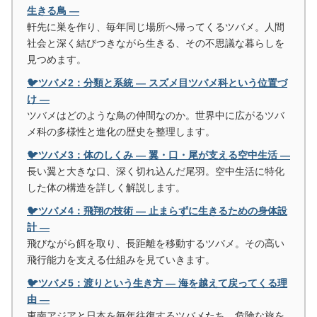
生きる鳥 ―
軒先に巣を作り、毎年同じ場所へ帰ってくるツバメ。人間
社会と深く結びつきながら生きる、その不思議な暮らしを
見つめます。
🐦ツバメ2：分類と系統 ― スズメ目ツバメ科という位置づ
け ―
ツバメはどのような鳥の仲間なのか。世界中に広がるツバ
メ科の多様性と進化の歴史を整理します。
🐦ツバメ3：体のしくみ ― 翼・口・尾が支える空中生活 ―
長い翼と大きな口、深く切れ込んだ尾羽。空中生活に特化
した体の構造を詳しく解説します。
🐦ツバメ4：飛翔の技術 ― 止まらずに生きるための身体設
計 ―
飛びながら餌を取り、長距離を移動するツバメ。その高い
飛行能力を支える仕組みを見ていきます。
🐦ツバメ5：渡りという生き方 ― 海を越えて戻ってくる理
由 ―
東南アジアと日本を毎年往復するツバメたち。危険な旅を