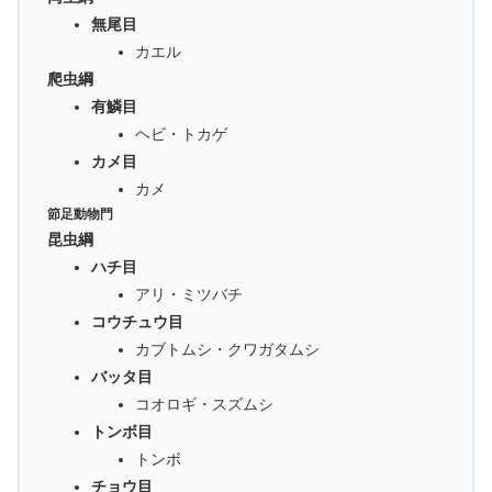
無尾目
カエル
爬虫綱
有鱗目
ヘビ・トカゲ
カメ目
カメ
節足動物門
昆虫綱
ハチ目
アリ・ミツバチ
コウチュウ目
カブトムシ・クワガタムシ
バッタ目
コオロギ・スズムシ
トンボ目
トンボ
チョウ目