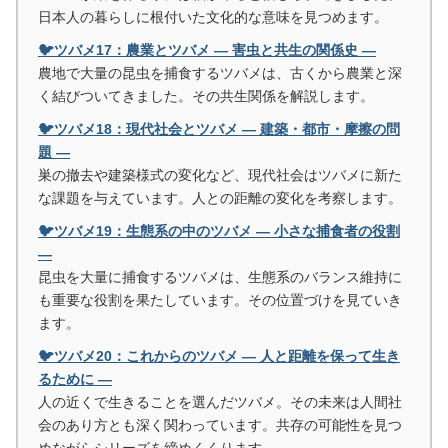
日本人の暮らしに根付いた文化的な意味を見つめます。
🐦ツバメ17：農業とツバメ ― 害虫と共生の関係史 ―
農地で大量の昆虫を捕食するツバメは、古くから農業と深
く結びついてきました。その共生関係を解説します。
🐦ツバメ18：現代社会とツバメ ― 建築・都市・摩擦の問
題 ―
巣の撤去や建築様式の変化など、現代社会はツバメに新た
な課題を与えています。人との距離の変化を考察します。
🐦ツバメ19：生態系の中のツバメ ― 小さな捕食者の役割
―
昆虫を大量に捕食するツバメは、生態系のバランス維持に
も重要な役割を果たしています。その位置づけを見ていき
ます。
🐦ツバメ20：これからのツバメ ― 人と距離を保って生き
るために ―
人の近くで生きることを選んだツバメ。その未来は人間社
会のあり方とも深く関わっています。共存の可能性を見つ
めながらシリーズを締めくくります。