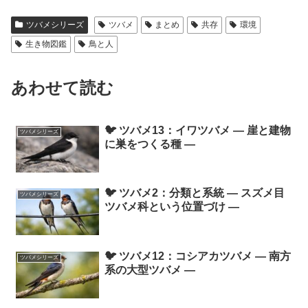
ツバメシリーズ
ツバメ
まとめ
共存
環境
生き物図鑑
鳥と人
あわせて読む
🐦 ツバメ13：イワツバメ ― 崖と建物
ツバメシリーズ
に巣をつくる種 ―
🐦 ツバメ2：分類と系統 ― スズメ目
ツバメシリーズ
ツバメ科という位置づけ ―
🐦 ツバメ12：コシアカツバメ ― 南方
ツバメシリーズ
系の大型ツバメ ―