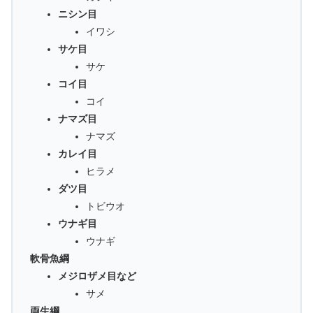
ニシン目
イワシ
サケ目
サケ
コイ目
コイ
ナマズ目
ナマズ
カレイ目
ヒラメ
ダツ目
トビウオ
ウナギ目
ウナギ
軟骨魚綱
メジロザメ目など
サメ
両生綱