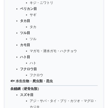
キジ・ニワトリ
ペリカン目
サギ
タカ目
タカ
ツル目
ツル
カモ目
マガモ・潜水ガモ・ハクチョウ
ハト目
ハト
フクロウ目
フクロウ
🐟 水生生物・爬虫類・昆虫
条鰭綱（硬骨魚類）
スズキ目
アジ・サバ・タイ・ブリ・カツオ・マグロ・
カジキ