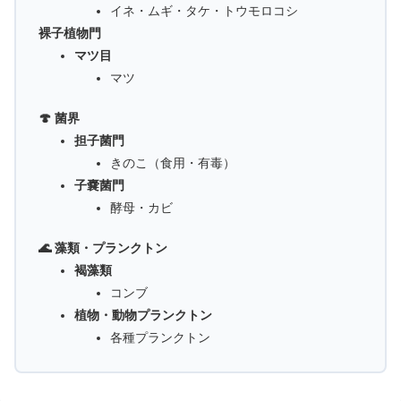
イネ・ムギ・タケ・トウモロコシ
裸子植物門
マツ目
マツ
🍄 菌界
担子菌門
きのこ（食用・有毒）
子嚢菌門
酵母・カビ
🌊 藻類・プランクトン
褐藻類
コンブ
植物・動物プランクトン
各種プランクトン