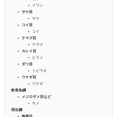
イワシ
サケ目
サケ
コイ目
コイ
ナマズ目
ナマズ
カレイ目
ヒラメ
ダツ目
トビウオ
ウナギ目
ウナギ
軟骨魚綱
メジロザメ目など
サメ
両生綱
無尾目