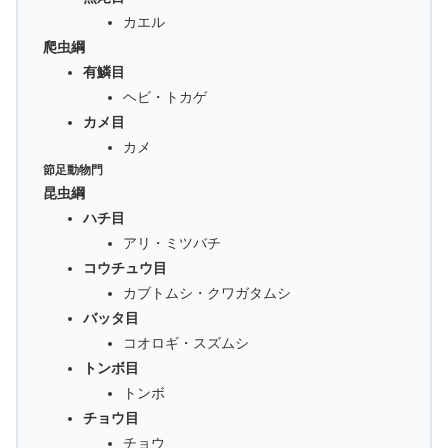
カエル
爬虫綱
有鱗目
ヘビ・トカゲ
カメ目
カメ
節足動物門
昆虫綱
ハチ目
アリ・ミツバチ
コウチュウ目
カブトムシ・クワガタムシ
バッタ目
コオロギ・スズムシ
トンボ目
トンボ
チョウ目
チョウ