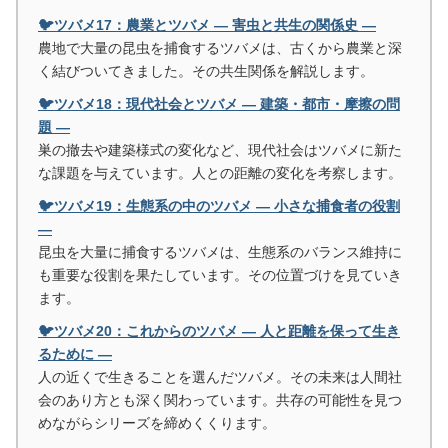
🐦ツバメ17：農業とツバメ ― 害虫と共生の関係史 ―
農地で大量の昆虫を捕食するツバメは、古くから農業と深
く結びついてきました。その共生関係を解説します。
🐦ツバメ18：現代社会とツバメ ― 建築・都市・摩擦の問
題 ―
巣の撤去や建築様式の変化など、現代社会はツバメに新た
な課題を与えています。人との距離の変化を考察します。
🐦ツバメ19：生態系の中のツバメ ― 小さな捕食者の役割
―
昆虫を大量に捕食するツバメは、生態系のバランス維持に
も重要な役割を果たしています。その位置づけを見ていき
ます。
🐦ツバメ20：これからのツバメ ― 人と距離を保って生き
るために ―
人の近くで生きることを選んだツバメ。その未来は人間社
会のあり方とも深く関わっています。共存の可能性を見つ
めながらシリーズを締めくくります。