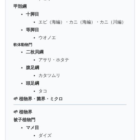
甲殻綱
十脚目
エビ（海編）・カニ（海編）・カニ（川編）
等脚目
ウオノエ
軟体動物門
二枚貝綱
アサリ・ホタテ
腹足綱
カタツムリ
頭足綱
タコ
🌱 植物界・菌界・ミクロ
🌱 植物界
被子植物門
マメ目
ダイズ