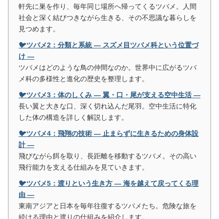
軒先に巣を作り、毎年同じ場所へ帰ってくるツバメ。人間
社会と深く結びつきながら生きる、その不思議な暮らしを
見つめます。
🐦ツバメ2：分類と系統 ― スズメ目ツバメ科という位置づ
け ―
ツバメはどのような鳥の仲間なのか。世界中に広がるツバ
メ科の多様性と進化の歴史を整理します。
🐦ツバメ3：体のしくみ ― 翼・口・尾が支える空中生活 ―
長い翼と大きな口、深く切れ込んだ尾羽。空中生活に特化
した体の構造を詳しく解説します。
🐦ツバメ4：飛翔の技術 ― 止まらずに生きるための身体設
計 ―
飛びながら餌を取り、長距離を移動するツバメ。その高い
飛行能力を支える仕組みを見ていきます。
🐦ツバメ5：渡りという生き方 ― 海を越えて戻ってくる理
由 ―
東南アジアと日本を毎年往復するツバメたち。危険な旅を
続ける理由と渡りの仕組みを紹介します。