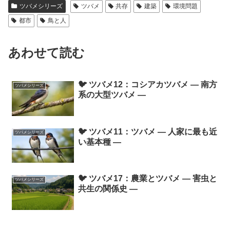
ツバメシリーズ
ツバメ
共存
建築
環境問題
都市
鳥と人
あわせて読む
🐦 ツバメ12：コシアカツバメ ― 南方
ツバメシリーズ
系の大型ツバメ ―
🐦 ツバメ11：ツバメ ― 人家に最も近
ツバメシリーズ
い基本種 ―
🐦 ツバメ17：農業とツバメ ― 害虫と
ツバメシリーズ
共生の関係史 ―