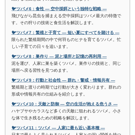
🐦ツバメ6：食性 ― 空中採餌という独特な戦略 ―
飛びながら昆虫を捕まえる空中採餌はツバメ最大の特徴で
す。その狩りの技術と食生活を解説します。
🐦ツバメ7：繁殖と子育て ― 短い夏にすべてを賭ける ―
限られた繁殖期間の中で何羽ものヒナを育てるツバメ。忙
しい子育ての日々を追います。
🐦ツバメ8：巣作り ― 泥と場所と記憶の再利用 ―
泥を運び、人家に巣を築くツバメ。巣作りの技術と、同じ
場所へ戻る習性を見つめます。
🐦ツバメ9：行動と社会性 ― 群れ・警戒・情報共有 ―
繁殖期と渡りの時期では行動が大きく変わります。群れの
形成や情報共有の仕組みを紹介します。
🐦ツバメ10：天敵と防御 ― 空の生活が抱える危うさ ―
ハヤブサやカラスなど多くの天敵に狙われるツバメ。小さ
な体で生き残るための戦略を解説します。
🐦ツバメ11：ツバメ ― 人家に最も近い基本種 ―
日本で最もよく見られるツバメ。人家との深い関係を持つ