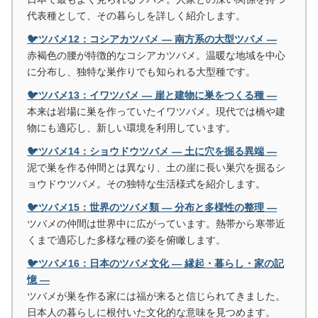
代表種として、その暮らしを詳しく紹介します。
🐦ツバメ12：コシアカツバメ ― 南方系の大型ツバメ ―
赤褐色の腰が特徴的なコシアカツバメ。温暖な地域を中心
に分布し、独特な巣作りでも知られる大型種です。
🐦ツバメ13：イワツバメ ― 崖と建物に巣をつくる種 ―
本来は岩場に巣を作っていたイワツバメ。現代では橋や建
物にも適応し、新しい環境を利用しています。
🐦ツバメ14：ショウドウツバメ ― 土に穴を掘る異端 ―
泥で巣を作る仲間とは異なり、土の崖に長い巣穴を掘るシ
ョウドウツバメ。その独特な生活様式を紹介します。
🐦ツバメ15：世界のツバメ類 ― 分布と多様性の整理 ―
ツバメの仲間は世界中に広がっています。熱帯から寒帯近
くまで適応した多様な種の姿を俯瞰します。
🐦ツバメ16：日本のツバメ文化 ― 縁起・暮らし・家の記
憶 ―
ツバメが巣を作る家には福が来ると信じられてきました。
日本人の暮らしに根付いた文化的な意味を見つめます。