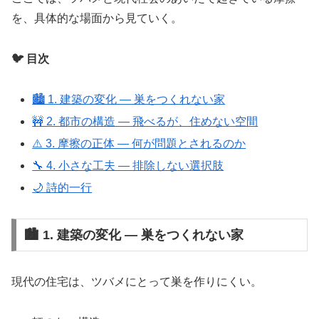
を、具体的な場面から見ていく。
🐦 目次
🏙️ 1. 建築の変化 ― 巣をつくれない家
🚧 2. 都市の構造 ― 飛べるが、住めない空間
⚠️ 3. 摩擦の正体 ― 何が問題とされるのか
🔧 4. 小さな工夫 ― 排除しない選択肢
🌙 詩的一行
🏙️ 1. 建築の変化 ― 巣をつくれない家
現代の住宅は、ツバメにとって巣を作りにくい。