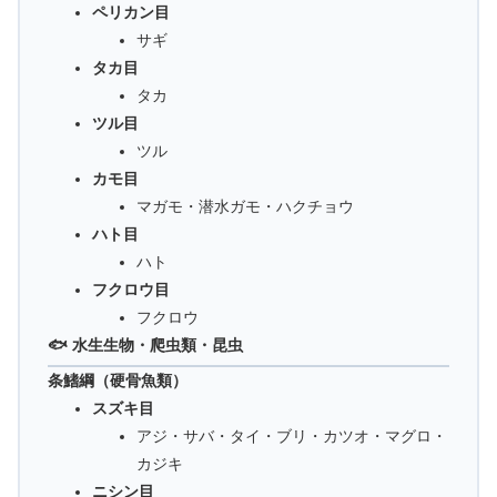
ペリカン目
サギ
タカ目
タカ
ツル目
ツル
カモ目
マガモ・潜水ガモ・ハクチョウ
ハト目
ハト
フクロウ目
フクロウ
🐟 水生生物・爬虫類・昆虫
条鰭綱（硬骨魚類）
スズキ目
アジ・サバ・タイ・ブリ・カツオ・マグロ・
カジキ
ニシン目