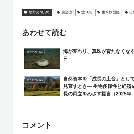
地方のNEWS
感染症
渡り鳥
生き物図鑑
自
あわせて読む
海が変わり、真珠が育たなくな
地方のNEWS
日
自然資本を「成長の土台」とし
地方のNEWS
見直すとき― 生物多様性と経済
長の両立をめざす提言（2025年1
月18日）
コメント