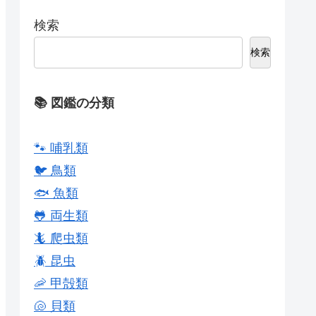
検索
検索
📚 図鑑の分類
🐾 哺乳類
🐦 鳥類
🐟 魚類
🐸 両生類
🦎 爬虫類
🪲 昆虫
🦐 甲殻類
🐚 貝類