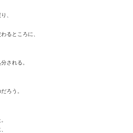
渡り、
交わるところに、
処分される。
のだろう。
。
た。
に、