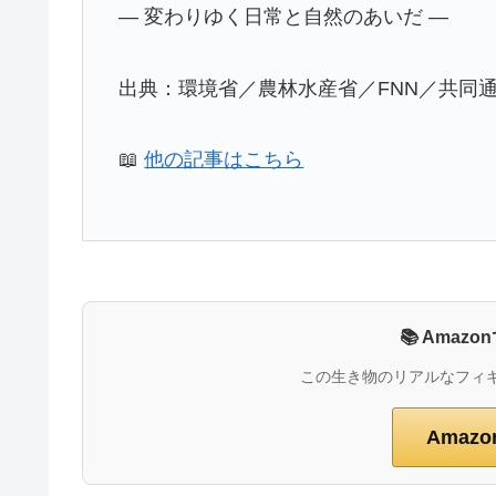
― 変わりゆく日常と自然のあいだ ―
出典：環境省／農林水産省／FNN／共同
📖
他の記事はこちら
📚 Ama
この生き物のリアルなフィ
Amaz