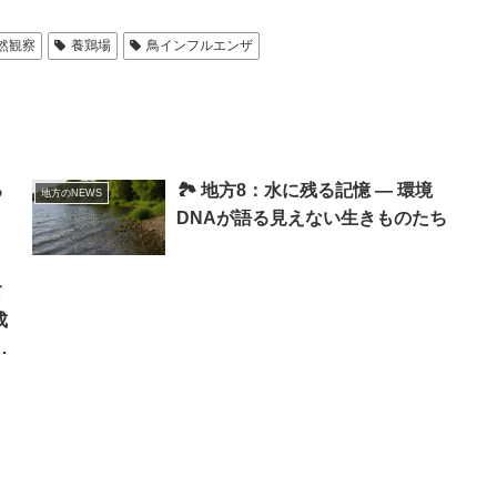
然観察
養鶏場
鳥インフルエンザ
る
🏞 地方8：水に残る記憶 ― 環境
地方のNEWS
DNAが語る見えない生きものたち
て
成
1