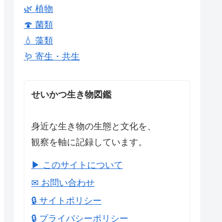
🌿 植物
🍄 菌類
💧 藻類
🪱 寄生・共生
せいかつ生き物図鑑
身近な生き物の生態と文化を、
観察を軸に記録しています。
▶ このサイトについて
✉ お問い合わせ
🔒 サイトポリシー
🔒 プライバシーポリシー