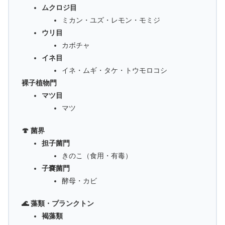
ムクロジ目
ミカン・ユズ・レモン・モミジ
ウリ目
カボチャ
イネ目
イネ・ムギ・タケ・トウモロコシ
裸子植物門
マツ目
マツ
🍄 菌界
担子菌門
きのこ（食用・有毒）
子嚢菌門
酵母・カビ
🌊 藻類・プランクトン
褐藻類