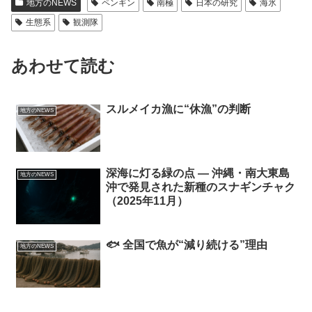
地方のNEWS
ペンギン
南極
日本の研究
海氷
生態系
観測隊
あわせて読む
スルメイカ漁に“休漁”の判断
地方のNEWS
深海に灯る緑の点 ― 沖縄・南大東島
地方のNEWS
沖で発見された新種のスナギンチャク
（2025年11月）
🐟 全国で魚が“減り続ける”理由
地方のNEWS