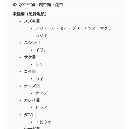
🐟 水生生物・爬虫類・昆虫
条鰭綱（硬骨魚類）
スズキ目
アジ・サバ・タイ・ブリ・カツオ・マグロ・
カジキ
ニシン目
イワシ
サケ目
サケ
コイ目
コイ
ナマズ目
ナマズ
カレイ目
ヒラメ
ダツ目
トビウオ