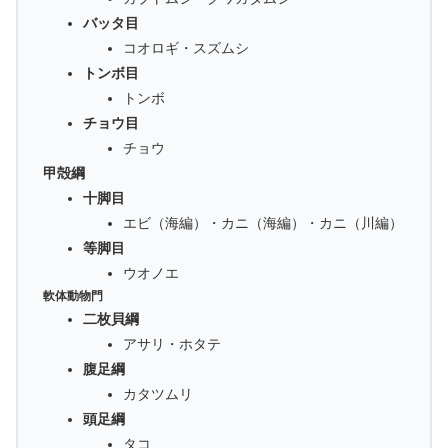
バッタ目
コオロギ・スズムシ
トンボ目
トンボ
チョウ目
チョウ
甲殻綱
十脚目
エビ（海編）・カニ（海編）・カニ（川編）
等脚目
ウオノエ
軟体動物門
二枚貝綱
アサリ・ホタテ
腹足綱
カタツムリ
頭足綱
タコ