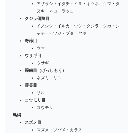
アザラシ・イタチ・イヌ・キツネ・クマ・タ
ヌキ・ネコ・ラッコ
クジラ偶蹄目
イノシシ・イルカ・ウシ・クジラ・シカ・シ
ャチ・ヒツジ・ブタ・ヤギ
奇蹄目
ウマ
ウサギ目
ウサギ
齧歯目（げっしもく）
ネズミ・リス
霊長目
サル
コウモリ目
コウモリ
鳥綱
スズメ目
スズメ・ツバメ・カラス