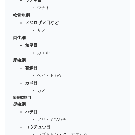
ウナギ目
ウナギ
軟骨魚綱
メジロザメ目など
サメ
両生綱
無尾目
カエル
爬虫綱
有鱗目
ヘビ・トカゲ
カメ目
カメ
節足動物門
昆虫綱
ハチ目
アリ・ミツバチ
コウチュウ目
カブトムシ・クワガタムシ