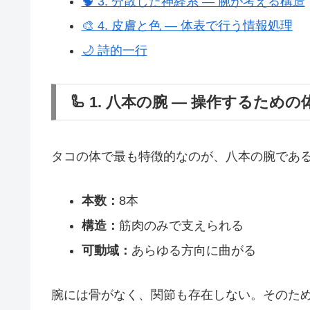
🧠 3. 分散した神経系 ― 腕が考える構造
🎨 4. 皮膚と色 ― 体表で行う情報処理
🌙 詩的一行
🦾 1. 八本の腕 ― 操作するための
タコの体で最も特徴的なのが、八本の腕であ
本数：
8本
構造：
筋肉のみで支えられる
可動域：
あらゆる方向に曲がる
腕には骨がなく、関節も存在しない。そのた