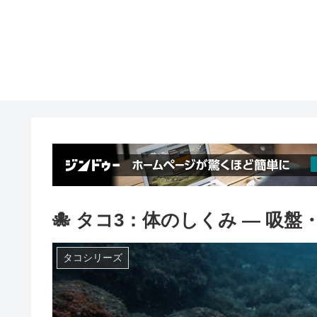
🐙 タコ3：体のしくみ ― 吸
タコシリーズ