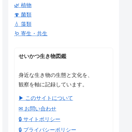
🌿 植物
🍄 菌類
💧 藻類
🪱 寄生・共生
せいかつ生き物図鑑
身近な生き物の生態と文化を、
観察を軸に記録しています。
▶ このサイトについて
✉ お問い合わせ
🔒 サイトポリシー
🔒 プライバシーポリシー