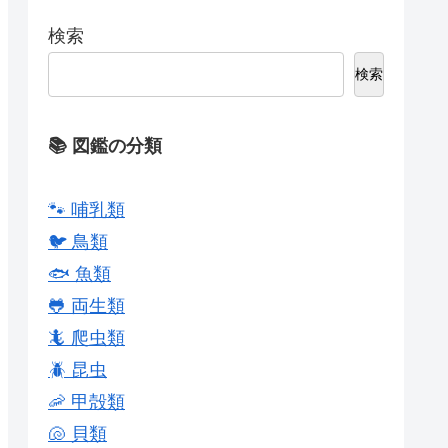
検索
検索
📚 図鑑の分類
🐾 哺乳類
🐦 鳥類
🐟 魚類
🐸 両生類
🦎 爬虫類
🪲 昆虫
🦐 甲殻類
🐚 貝類