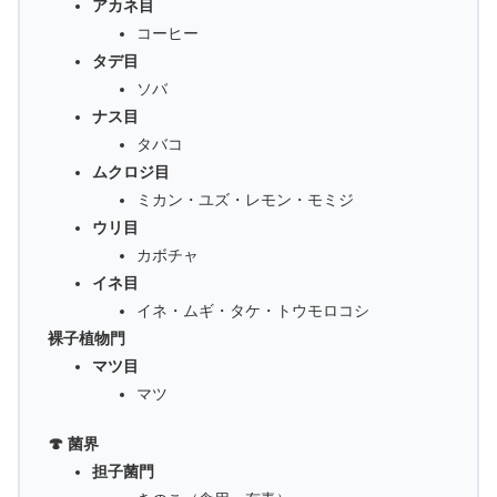
アカネ目
コーヒー
タデ目
ソバ
ナス目
タバコ
ムクロジ目
ミカン・ユズ・レモン・モミジ
ウリ目
カボチャ
イネ目
イネ・ムギ・タケ・トウモロコシ
裸子植物門
マツ目
マツ
🍄 菌界
担子菌門