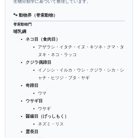
生物分類学に基づいて整理しています。
🐾 動物界（脊索動物）
脊索動物門
哺乳綱
ネコ目（食肉目）
アザラシ・イタチ・イヌ・キツネ・クマ・タ
ヌキ・ネコ・ラッコ
クジラ偶蹄目
イノシシ・イルカ・ウシ・クジラ・シカ・シ
ャチ・ヒツジ・ブタ・ヤギ
奇蹄目
ウマ
ウサギ目
ウサギ
齧歯目（げっしもく）
ネズミ・リス
霊長目