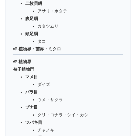
二枚貝綱
アサリ・ホタテ
腹足綱
カタツムリ
頭足綱
タコ
🌱 植物界・菌界・ミクロ
🌱 植物界
被子植物門
マメ目
ダイズ
バラ目
ウメ・サクラ
ブナ目
クリ・コナラ・シイ・カシ
ツバキ目
チャノキ