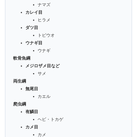
ナマズ
カレイ目
ヒラメ
ダツ目
トビウオ
ウナギ目
ウナギ
軟骨魚綱
メジロザメ目など
サメ
両生綱
無尾目
カエル
爬虫綱
有鱗目
ヘビ・トカゲ
カメ目
カメ