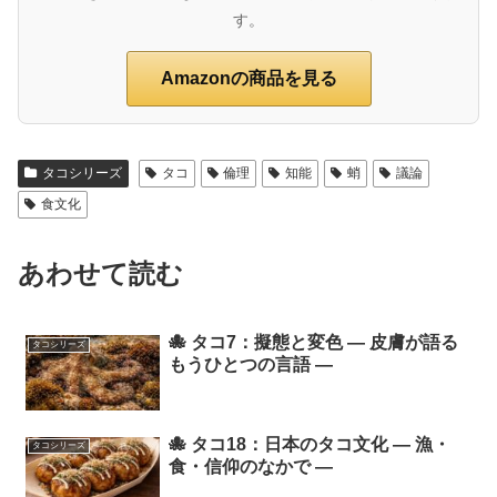
す。
Amazonの商品を見る
タコシリーズ
タコ
倫理
知能
蛸
議論
食文化
あわせて読む
🐙 タコ7：擬態と変色 ― 皮膚が語る
タコシリーズ
もうひとつの言語 ―
🐙 タコ18：日本のタコ文化 ― 漁・
タコシリーズ
食・信仰のなかで ―