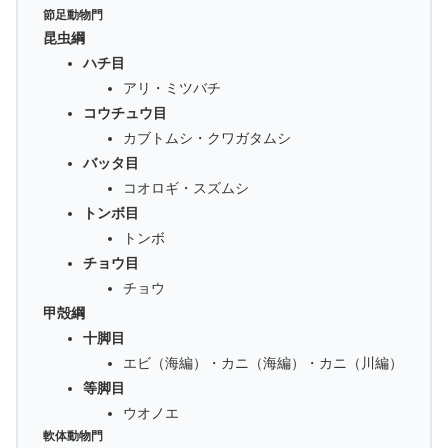
節足動物門
昆虫綱
ハチ目
アリ・ミツバチ
コウチュウ目
カブトムシ・クワガタムシ
バッタ目
コオロギ・スズムシ
トンボ目
トンボ
チョウ目
チョウ
甲殻綱
十脚目
エビ（海編）・カニ（海編）・カニ（川編）
等脚目
ウオノエ
軟体動物門