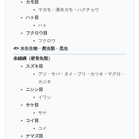
カモ目
マガモ・潜水ガモ・ハクチョウ
ハト目
ハト
フクロウ目
フクロウ
🐟 水生生物・爬虫類・昆虫
条鰭綱（硬骨魚類）
スズキ目
アジ・サバ・タイ・ブリ・カツオ・マグロ・
カジキ
ニシン目
イワシ
サケ目
サケ
コイ目
コイ
ナマズ目