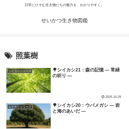
日常にひそむ生き物たちの魅力を、わかりやすく。
せいかつ生き物図鑑
照葉樹
🌳シイカシ21：森の記憶 ― 常緑
シイカシシリーズ
の祈り ―
2025.10.29
🌳シイカシ20：ウバメガシ ― 岩
シイカシシリーズ
と海のあいだ ―