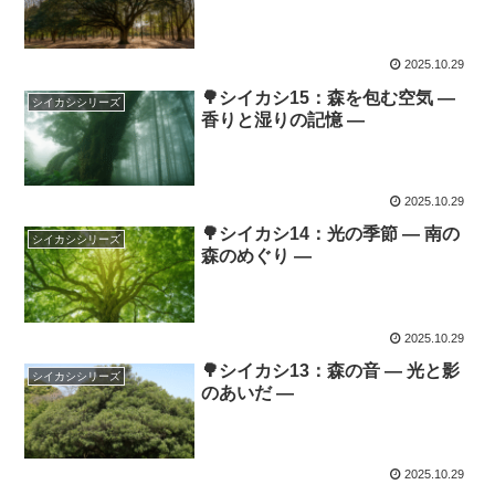
2025.10.29
🌳シイカシ15：森を包む空気 ―
シイカシシリーズ
香りと湿りの記憶 ―
2025.10.29
🌳シイカシ14：光の季節 ― 南の
シイカシシリーズ
森のめぐり ―
2025.10.29
🌳シイカシ13：森の音 ― 光と影
シイカシシリーズ
のあいだ ―
2025.10.29