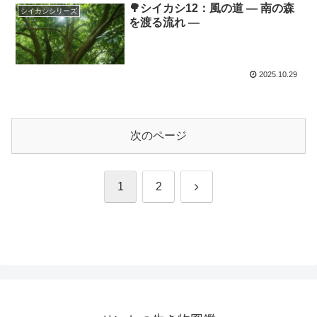
🌳シイカシ12：風の道 ― 南の森
シイカシシリーズ
を渡る流れ ―
2025.10.29
次のページ
次
1
2
へ