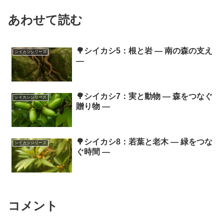
あわせて読む
🌳シイカシ5：根と岩 ― 南の森の支え
シイカシシリーズ
―
🌳シイカシ7：実と動物 ― 森をつなぐ
シイカシシリーズ
贈り物 ―
🌳シイカシ8：若葉と老木 ― 緑をつな
シイカシシリーズ
ぐ時間 ―
コメント