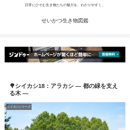
日常にひそむ生き物たちの魅力を、わかりやすく。
せいかつ生き物図鑑
🌳シイカシ18：アラカシ ― 都の緑を支え
る木 ―
シイカシシリーズ