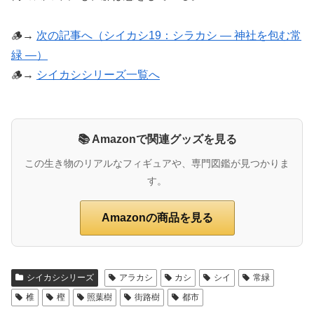
🪵→
次の記事へ（シイカシ19：シラカシ ― 神社を包む常
緑 ―）
🪵→
シイカシシリーズ一覧へ
📚 Amazonで関連グッズを見る
この生き物のリアルなフィギュアや、専門図鑑が見つかりま
す。
Amazonの商品を見る
シイカシシリーズ
アラカシ
カシ
シイ
常緑
椎
樫
照葉樹
街路樹
都市