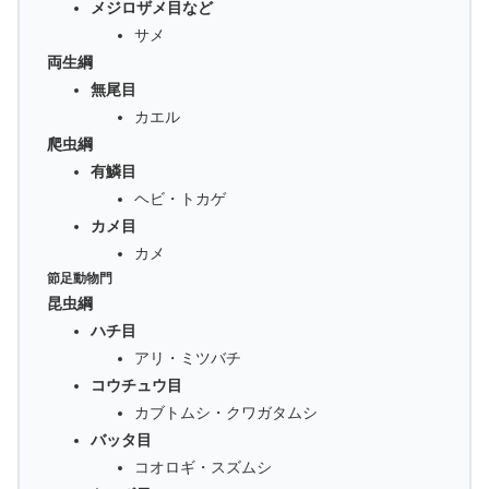
メジロザメ目など
サメ
両生綱
無尾目
カエル
爬虫綱
有鱗目
ヘビ・トカゲ
カメ目
カメ
節足動物門
昆虫綱
ハチ目
アリ・ミツバチ
コウチュウ目
カブトムシ・クワガタムシ
バッタ目
コオロギ・スズムシ