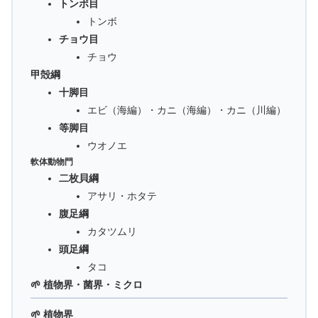
トンボ目
トンボ
チョウ目
チョウ
甲殻綱
十脚目
エビ（海編）・カニ（海編）・カニ（川編）
等脚目
ウオノエ
軟体動物門
二枚貝綱
アサリ・ホタテ
腹足綱
カタツムリ
頭足綱
タコ
🌱 植物界・菌界・ミクロ
🌱 植物界