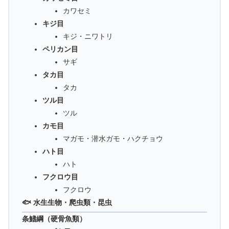
カワセミ
キジ目
キジ・ニワトリ
ペリカン目
サギ
タカ目
タカ
ツル目
ツル
カモ目
マガモ・潜水ガモ・ハクチョウ
ハト目
ハト
フクロウ目
フクロウ
🐟 水生生物・爬虫類・昆虫
条鰭綱（硬骨魚類）