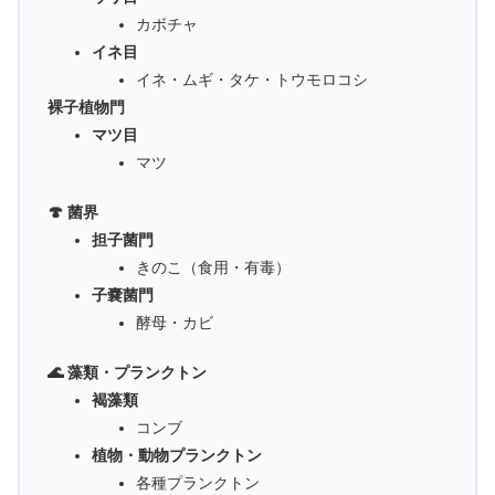
カボチャ
イネ目
イネ・ムギ・タケ・トウモロコシ
裸子植物門
マツ目
マツ
🍄 菌界
担子菌門
きのこ（食用・有毒）
子嚢菌門
酵母・カビ
🌊 藻類・プランクトン
褐藻類
コンブ
植物・動物プランクトン
各種プランクトン