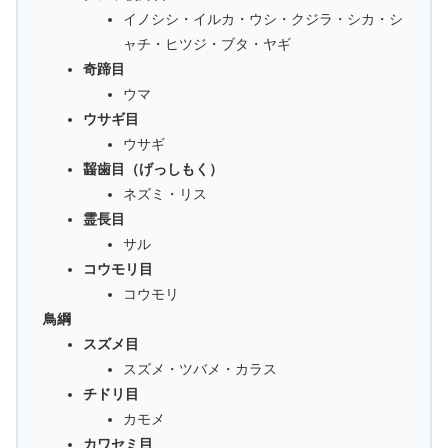
イノシシ・イルカ・ウシ・クジラ・シカ・シ
ャチ・ヒツジ・ブタ・ヤギ
奇蹄目
ウマ
ウサギ目
ウサギ
齧歯目（げっしもく）
ネズミ・リス
霊長目
サル
コウモリ目
コウモリ
鳥綱
スズメ目
スズメ・ツバメ・カラス
チドリ目
カモメ
カワセミ目