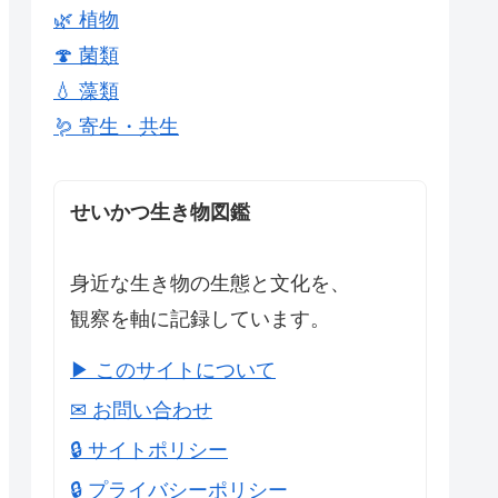
🌿 植物
🍄 菌類
💧 藻類
🪱 寄生・共生
せいかつ生き物図鑑
身近な生き物の生態と文化を、
観察を軸に記録しています。
▶ このサイトについて
✉ お問い合わせ
🔒 サイトポリシー
🔒 プライバシーポリシー