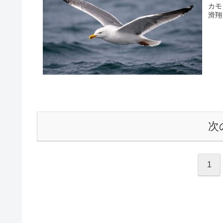
カモ
滑翔
次
1