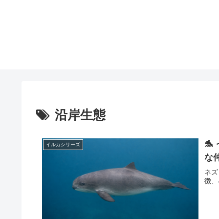
沿岸生態

イルカシリーズ
な
ネズ
徴、