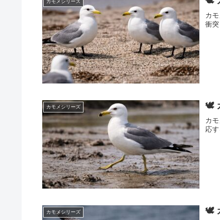
🕊
カモメシリーズ
カモ
衝突
🕊
カモメシリーズ
カモ
応す
🕊
カモメシリーズ