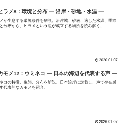
 ヒラメ8：環境と分布 ― 沿岸・砂地・水温 ―
メが生息する環境条件を解説。沿岸域、砂底、適した水温、季節
と分布から、ヒラメという魚が成立する場所を読み解く。
2026.01.07
️ カモメ12：ウミネコ ― 日本の海辺を代表する声 ―
ネコの特徴、生態、分布を解説。日本沿岸に定着し、声で存在感
す代表的なカモメを紹介。
2026.01.07