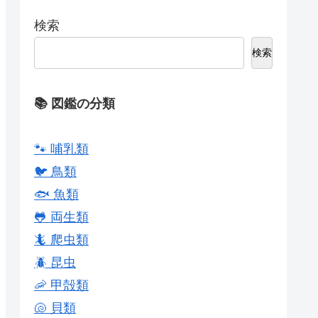
検索
検索
📚 図鑑の分類
🐾 哺乳類
🐦 鳥類
🐟 魚類
🐸 両生類
🦎 爬虫類
🪲 昆虫
🦐 甲殻類
🐚 貝類