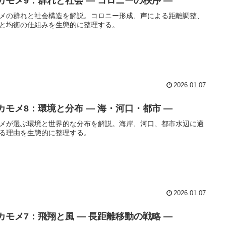
️ カモメ9：群れと社会 ― コロニーの秩序 ―
メの群れと社会構造を解説。コロニー形成、声による距離調整、
と均衡の仕組みを生態的に整理する。
2026.01.07
️ カモメ8：環境と分布 ― 海・河口・都市 ―
メが選ぶ環境と世界的な分布を解説。海岸、河口、都市水辺に適
る理由を生態的に整理する。
2026.01.07
️ カモメ7：飛翔と風 ― 長距離移動の戦略 ―