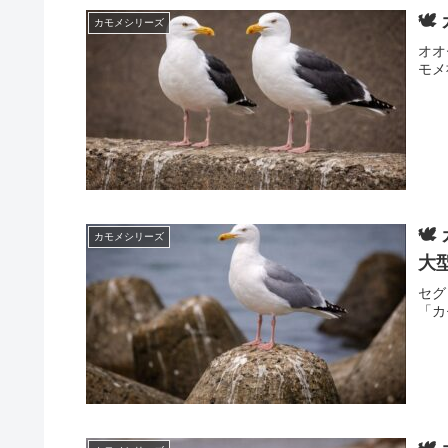
🕊
カモメシリーズ
オオ
モメ

カモメシリーズ
大
セグ
「カ