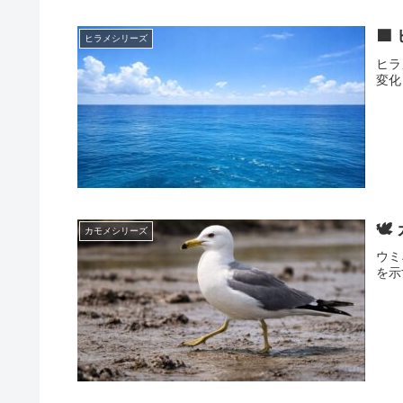

ヒラメシリーズ
ヒラ
変化
🕊
カモメシリーズ
ウミ
を示