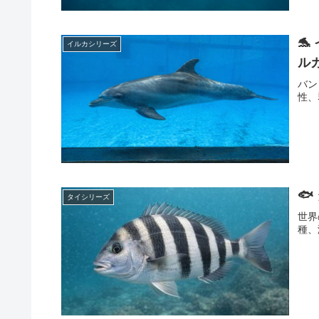

イルカシリーズ
ルカ
バン
性、
🐟
タイシリーズ
世界
種、