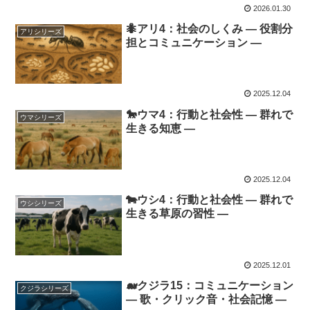
2026.01.30
🐜アリ4：社会のしくみ ― 役割分
アリシリーズ
担とコミュニケーション ―
2025.12.04
🐎ウマ4：行動と社会性 ― 群れで
ウマシリーズ
生きる知恵 ―
2025.12.04
🐄ウシ4：行動と社会性 ― 群れで
ウシシリーズ
生きる草原の習性 ―
2025.12.01
🐋クジラ15：コミュニケーション
クジラシリーズ
― 歌・クリック音・社会記憶 ―