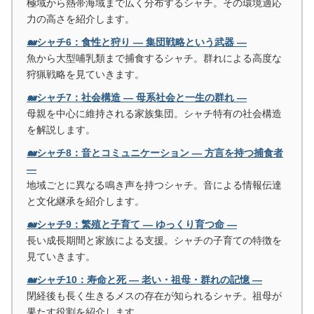
極域から熱帯海域まで広く分布するシャチ。その環境適応
力の高さを紹介します。
🐋シャチ6：食性と狩り ― 集団戦略という武器 ―
魚から大型哺乳類まで捕食するシャチ。群れによる高度な
狩猟戦略を見ていきます。
🐋シャチ7：社会構造 ― 母系社会と一生の群れ ―
母親を中心に維持される家族集団。シャチ特有の社会構造
を解説します。
🐋シャチ8：音とコミュニケーション ― 方言を持つ捕食者
―
地域ごとに異なる鳴き声を持つシャチ。音による情報伝達
と文化継承を紹介します。
🐋シャチ9：繁殖と子育て ― ゆっくり育つ命 ―
長い成長期間と家族による支援。シャチの子育ての特徴を
見ていきます。
🐋シャチ10：寿命と死 ― 老い・祖母・群れの記憶 ―
閉経後も長く生きるメスの存在が知られるシャチ。祖母が
果たす役割を紹介します。