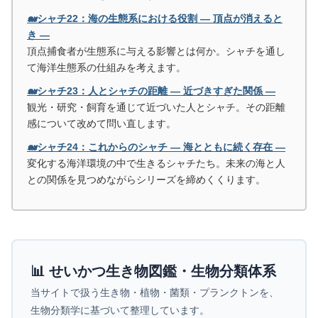
🐋シャチ22：海の生態系における役割 ― 頂点が消えると
き ―
頂点捕食者が生態系に与える影響とは何か。シャチを通し
て海洋生態系の仕組みを考えます。
🐋シャチ23：人とシャチの距離 ― 近づきすぎた関係 ―
観光・研究・飼育を通じて近づいた人とシャチ。その距離
感について改めて問い直します。
🐋シャチ24：これからのシャチ ― 海とともに続く存在 ―
変化する海洋環境の中で生きるシャチたち。未来の海と人
との関係を見つめながらシリーズを締めくくります。
📊 せいかつ生き物図鑑・生物分類体系
当サイトで扱う生き物・植物・菌類・プランクトンを、
生物分類学に基づいて整理しています。