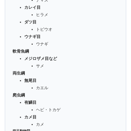
ナマズ
カレイ目
ヒラメ
ダツ目
トビウオ
ウナギ目
ウナギ
軟骨魚綱
メジロザメ目など
サメ
両生綱
無尾目
カエル
爬虫綱
有鱗目
ヘビ・トカゲ
カメ目
カメ