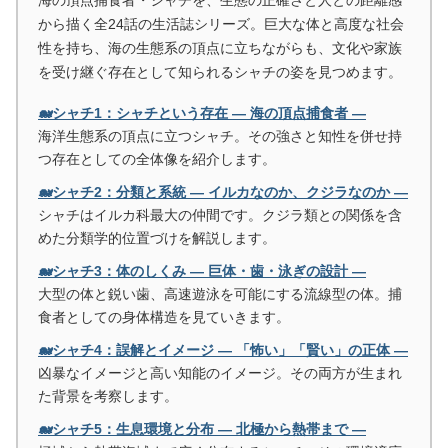
海の頂点捕食者・シャチを、生態の正確さと人との距離感
から描く全24話の生活誌シリーズ。巨大な体と高度な社会
性を持ち、海の生態系の頂点に立ちながらも、文化や家族
を受け継ぐ存在として知られるシャチの姿を見つめます。
🐋シャチ1：シャチという存在 ― 海の頂点捕食者 ―
海洋生態系の頂点に立つシャチ。その強さと知性を併せ持
つ存在としての全体像を紹介します。
🐋シャチ2：分類と系統 ― イルカなのか、クジラなのか ―
シャチはイルカ科最大の仲間です。クジラ類との関係を含
めた分類学的位置づけを解説します。
🐋シャチ3：体のしくみ ― 巨体・歯・泳ぎの設計 ―
大型の体と鋭い歯、高速遊泳を可能にする流線型の体。捕
食者としての身体構造を見ていきます。
🐋シャチ4：誤解とイメージ ― 「怖い」「賢い」の正体 ―
凶暴なイメージと高い知能のイメージ。その両方が生まれ
た背景を考察します。
🐋シャチ5：生息環境と分布 ― 北極から熱帯まで ―