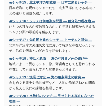
🐋シャチ15：北太平洋の地域差 ― 日本に来るシャチ ―
日本近海にも現れるシャチたち。北太平洋における地域ご
との違いと回遊を紹介します。
🐋シャチ16：シャチは何種類か問題 ― 種分化の現在地 ―
ひとつの種なのか複数種なのか。近年進む研究から見える
シャチ分類の最前線を解説します。
🐋シャチ17：先住民文化のシャチ ― トーテムと祖先 ―
北太平洋沿岸の先住民文化において特別な存在だったシャ
チ。信仰や伝承との関わりを紹介します。
🐋シャチ18：神話と象徴 ― 海の守護者／死の運び手 ―
地域によって異なるシャチ像。守護者としても恐れられる
存在としても語られてきた歴史をたどります。
🐋シャチ19：漁業と対立 ― 海の頂点同士の衝突 ―
魚をめぐる競争や漁具被害など、人間の漁業活動との関係
から見える現代の課題を整理します。
🐋シャチ20：水族館のシャチ ― 見せられる存在になった
理由 ―