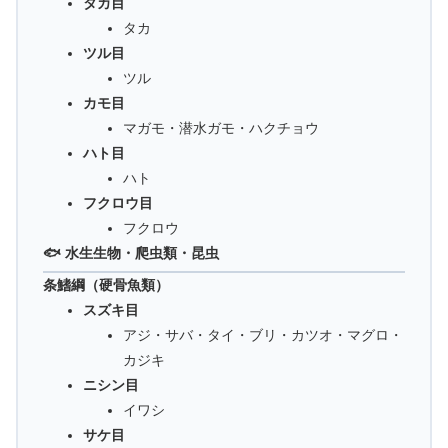
タカ目
タカ
ツル目
ツル
カモ目
マガモ・潜水ガモ・ハクチョウ
ハト目
ハト
フクロウ目
フクロウ
🐟 水生生物・爬虫類・昆虫
条鰭綱（硬骨魚類）
スズキ目
アジ・サバ・タイ・ブリ・カツオ・マグロ・
カジキ
ニシン目
イワシ
サケ目