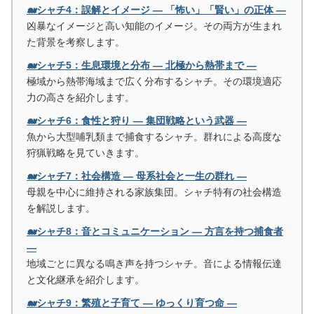
🐋シャチ4：誤解とイメージ ― 「怖い」「賢い」の正体 ―
凶暴なイメージと高い知能のイメージ。その両方が生まれ
た背景を考察します。
🐋シャチ5：生息環境と分布 ― 北極から熱帯まで ―
極域から熱帯海域まで広く分布するシャチ。その環境適応
力の高さを紹介します。
🐋シャチ6：食性と狩り ― 集団戦略という武器 ―
魚から大型哺乳類まで捕食するシャチ。群れによる高度な
狩猟戦略を見ていきます。
🐋シャチ7：社会構造 ― 母系社会と一生の群れ ―
母親を中心に維持される家族集団。シャチ特有の社会構造
を解説します。
🐋シャチ8：音とコミュニケーション ― 方言を持つ捕食者
―
地域ごとに異なる鳴き声を持つシャチ。音による情報伝達
と文化継承を紹介します。
🐋シャチ9：繁殖と子育て ― ゆっくり育つ命 ―