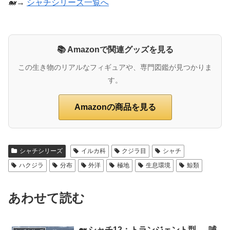
🐋→
シャチシリーズ一覧へ
📚 Amazonで関連グッズを見る
この生き物のリアルなフィギュアや、専門図鑑が見つかりま
す。
Amazonの商品を見る
シャチシリーズ
イルカ科
クジラ目
シャチ
ハクジラ
分布
外洋
極地
生息環境
鯨類
あわせて読む
🐋 シャチ12：トランジェント型 ― 哺