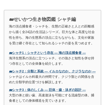
🐋せいかつ生き物図鑑 シャチ編
海の頂点捕食者・シャチを、生態の正確さと人との距離感
から描く全24話の生活誌シリーズ。巨大な体と高度な社会
性を持ち、海の生態系の頂点に立ちながらも、文化や家族
を受け継ぐ存在として知られるシャチの姿を見つめます。
🐋シャチ1：シャチという存在 ― 海の頂点捕食者 ―
海洋生態系の頂点に立つシャチ。その強さと知性を併せ持
つ存在としての全体像を紹介します。
🐋シャチ2：分類と系統 ― イルカなのか、クジラなのか ―
シャチはイルカ科最大の仲間です。クジラ類との関係を含
めた分類学的位置づけを解説します。
🐋シャチ3：体のしくみ ― 巨体・歯・泳ぎの設計 ―
大型の体と鋭い歯、高速遊泳を可能にする流線型の体。捕
食者としての身体構造を見ていきます。