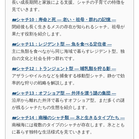
長い成長期間と家族による支援。シャチの子育ての特徴を
見ていきます。
🐋シャチ10：寿命と死 ― 老い・祖母・群れの記憶 ―
閉経後も長く生きるメスの存在が知られるシャチ。祖母が
果たす役割を紹介します。
🐋シャチ11：レジデント型 ― 魚を食べる定住者 ―
主に魚類を食べながら同じ海域で暮らすレジデント型。独
自の文化と社会を持つ群れです。
🐋シャチ12：トランジェント型 ― 哺乳類を狩る影 ―
アザラシやイルカなどを捕食する移動型シャチ。静かで効
率的な狩りの戦略を解説します。
🐋シャチ13：オフショア型 ― 外洋を漂う謎の集団 ―
沿岸から離れた外洋で暮らすオフショア型。まだ多くの謎
が残るシャチたちの生態を紹介します。
🐋シャチ14：南極のシャチ類 ― 氷と生きるタイプたち ―
南極海には複数のタイプのシャチが存在します。氷ととも
に暮らす独特な生活様式を見ていきます。