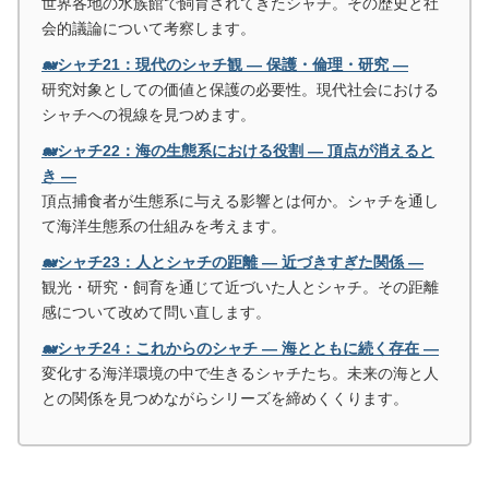
世界各地の水族館で飼育されてきたシャチ。その歴史と社
会的議論について考察します。
🐋シャチ21：現代のシャチ観 ― 保護・倫理・研究 ―
研究対象としての価値と保護の必要性。現代社会における
シャチへの視線を見つめます。
🐋シャチ22：海の生態系における役割 ― 頂点が消えると
き ―
頂点捕食者が生態系に与える影響とは何か。シャチを通し
て海洋生態系の仕組みを考えます。
🐋シャチ23：人とシャチの距離 ― 近づきすぎた関係 ―
観光・研究・飼育を通じて近づいた人とシャチ。その距離
感について改めて問い直します。
🐋シャチ24：これからのシャチ ― 海とともに続く存在 ―
変化する海洋環境の中で生きるシャチたち。未来の海と人
との関係を見つめながらシリーズを締めくくります。