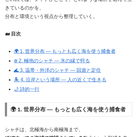
きているのかを、
分布と環境という視点から整理していく。
🐋 目次
🌍 1. 世界分布 ― もっとも広く海を使う捕食者
❄️ 2. 極地のシャチ ― 氷の縁で狩る
🌊 3. 温帯・外洋のシャチ ― 回遊と定住
🏝️ 4. 沿岸という場所 ― 人の近くで生きる
🌙 詩的一行
🌍 1. 世界分布 ― もっとも広く海を使う捕食者
シャチは、北極海から南極海まで、