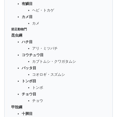
有鱗目
ヘビ・トカゲ
カメ目
カメ
節足動物門
昆虫綱
ハチ目
アリ・ミツバチ
コウチュウ目
カブトムシ・クワガタムシ
バッタ目
コオロギ・スズムシ
トンボ目
トンボ
チョウ目
チョウ
甲殻綱
十脚目