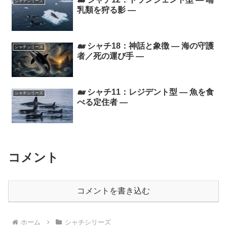
シャチシリーズ
乳類を狩る影 ―
🐋 シャチ18：神話と象徴 ― 海の守護
シャチシリーズ
者／死の運び手 ―
🐋 シャチ11：レジデント型 ― 魚を食
シャチシリーズ
べる定住者 ―
コメント
コメントを書き込む
ホーム
シャチシリーズ