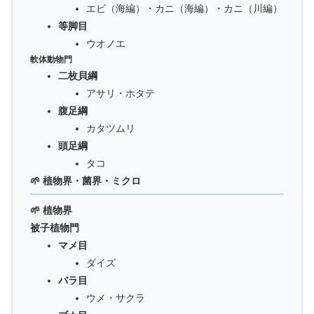
エビ（海編）・カニ（海編）・カニ（川編）
等脚目
ウオノエ
軟体動物門
二枚貝綱
アサリ・ホタテ
腹足綱
カタツムリ
頭足綱
タコ
🌱 植物界・菌界・ミクロ
🌱 植物界
被子植物門
マメ目
ダイズ
バラ目
ウメ・サクラ