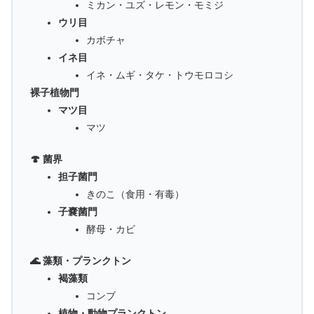
ミカン・ユズ・レモン・モミジ
ウリ目
カボチャ
イネ目
イネ・ムギ・タケ・トウモロコシ
裸子植物門
マツ目
マツ
🍄 菌界
担子菌門
きのこ（食用・有毒）
子嚢菌門
酵母・カビ
🌊 藻類・プランクトン
褐藻類
コンブ
植物・動物プランクトン