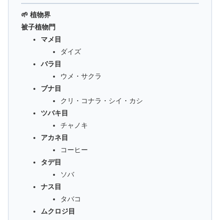
🌱 植物界
被子植物門
マメ目
ダイズ
バラ目
ウメ・サクラ
ブナ目
クリ・コナラ・シイ・カシ
ツバキ目
チャノキ
アカネ目
コーヒー
タデ目
ソバ
ナス目
タバコ
ムクロジ目