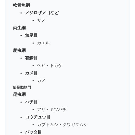
軟骨魚綱
メジロザメ目など
サメ
両生綱
無尾目
カエル
爬虫綱
有鱗目
ヘビ・トカゲ
カメ目
カメ
節足動物門
昆虫綱
ハチ目
アリ・ミツバチ
コウチュウ目
カブトムシ・クワガタムシ
バッタ目