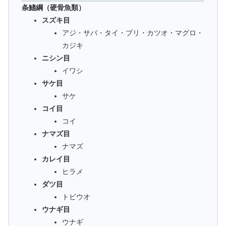
条鰭綱（硬骨魚類）
スズキ目
アジ・サバ・タイ・ブリ・カツオ・マグロ・
カジキ
ニシン目
イワシ
サケ目
サケ
コイ目
コイ
ナマズ目
ナマズ
カレイ目
ヒラメ
ダツ目
トビウオ
ウナギ目
ウナギ