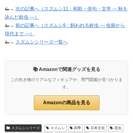
🦗→
次の記事へ（スズムシ11：和歌・俳句・文学 ― 秋を
詠んだ鈴虫 ―）
🦗→
前の記事へ（スズムシ9：飼われる鈴虫 ― 虫籠から
現代まで ―）
🦗→
スズムシシリーズ一覧へ
📚 Amazonで関連グッズを見る
この生き物のリアルなフィギュアや、専門図鑑が見つかりま
す。
Amazonの商品を見る
スズムシシリーズ
スズムシ
四季
日本文化
昆虫