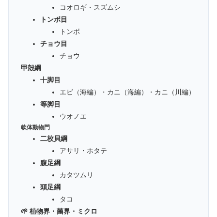
コオロギ・スズムシ
トンボ目
トンボ
チョウ目
チョウ
甲殻綱
十脚目
エビ（海編）・カニ（海編）・カニ（川編）
等脚目
ウオノエ
軟体動物門
二枚貝綱
アサリ・ホタテ
腹足綱
カタツムリ
頭足綱
タコ
🌱 植物界・菌界・ミクロ