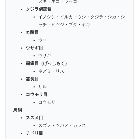
ヌキ・ネコ・ラッコ
クジラ偶蹄目
イノシシ・イルカ・ウシ・クジラ・シカ・シ
ャチ・ヒツジ・ブタ・ヤギ
奇蹄目
ウマ
ウサギ目
ウサギ
齧歯目（げっしもく）
ネズミ・リス
霊長目
サル
コウモリ目
コウモリ
鳥綱
スズメ目
スズメ・ツバメ・カラス
チドリ目